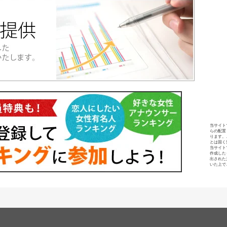
当サイト
らの配置
ります。
とは固く
当サイト
作成した
出された
いた上で