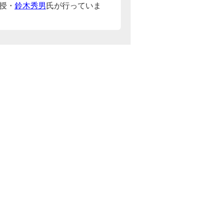
授・
鈴木秀男
氏が行っていま