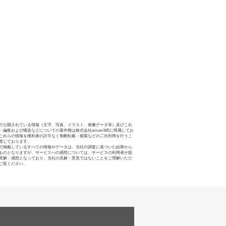
で公開されている情報（文字、写真、イラスト、画像データ等）及びこれ
・編集および構造などについての著作権は株式会社oricon MEに帰属してお
これらの情報を権利者の許可なく無断転載・複製などの二次利用を行うこ
禁じております。
で掲載しているすべての情報やデータは、当社の調査に基づいた結果から
ものとなりますが、サービスへの感想については、サービスの利用者が提
見解・感想となっており、当社の見解・意見ではないことをご理解いただ
ご覧ください。