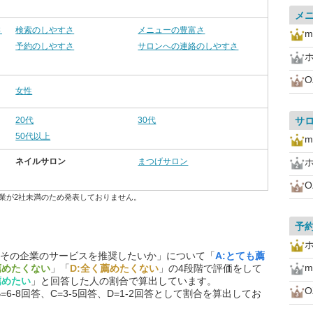
メ
さ
検索のしやすさ
メニューの豊富さ
m
予約のしやすさ
サロンへの連絡のしやすさ
O
女性
20代
30代
サ
50代以上
m
ネイルサロン
まつげサロン
O
業が2社未満のため発表しておりません。
予
その企業のサービスを推奨したいか」について「
A:とても薦
m
薦めたくない
」「
D:全く薦めたくない
」の4段階で評価をして
薦めたい
」と回答した人の割合で算出しています。
O
=6-8回答、C=3-5回答、D=1-2回答として割合を算出してお