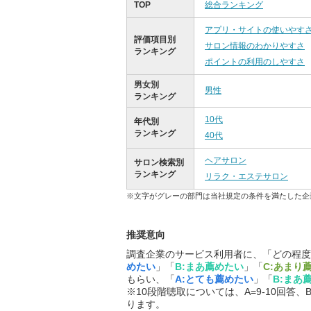
TOP
総合ランキング
アプリ・サイトの使いやす
評価項目別
サロン情報のわかりやすさ
ランキング
ポイントの利用のしやすさ
男女別
男性
ランキング
10代
年代別
ランキング
40代
ヘアサロン
サロン検索別
ランキング
リラク・エステサロン
※文字がグレーの部門は当社規定の条件を満たした企
推奨意向
調査企業のサービス利用者に、「どの程度
めたい
」「
B:まあ薦めたい
」「
C:あまり
もらい、「
A:とても薦めたい
」「
B:まあ
※10段階聴取については、A=9-10回答、B
ります。