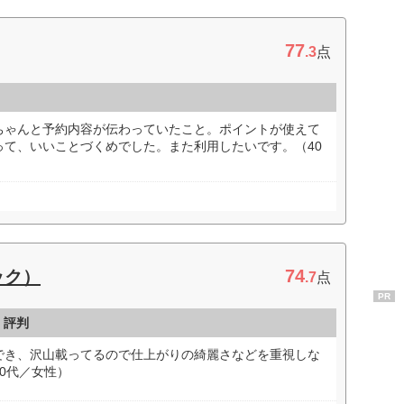
77
.3
点
ちゃんと予約内容が伝わっていたこと。ポイントが使えて
って、いいことづくめでした。また利用したいです。（40
74
ック）
.7
点
PR
・評判
でき、沢山載ってるので仕上がりの綺麗さなどを重視しな
0代／女性）