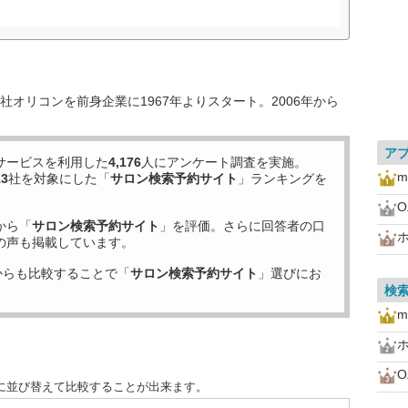
オリコンを前身企業に1967年よりスタート。2006年から
ア
サービスを利用した
4,176
人にアンケート調査を実施。
m
13
社を対象にした「
サロン検索予約サイト
」ランキングを
O
から「
サロン検索予約サイト
」を評価。さらに回答者の口
の声も掲載しています。
からも比較することで「
サロン検索予約サイト
」選びにお
検
m
O
に並び替えて比較することが出来ます。