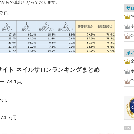
アからの算出となっております。
サ
です。
m
O
ポ
サイト ネイルサロンランキングまとめ
O
 78.1点
8点
74.7点
PR