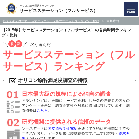
オリコン顧客満足度ランキング
サービスステーション（フルサービス）
おすすめのサービスステーション（フルサービス）ランキング・比較
営業時間
【2015年】サービスステーション（フルサービス）の営業時間ランキン
グ・比較
／
／
最
新
名が選んだ
サービスステーション（フル
サービス）ランキング
オリコン顧客満足度調査の特徴
日本最大級の規模による独自の調査
同ランキングは、実際にサービスを利用した名の消費者の方々の
アンケートを基に、調査企業社を対象に徹底比較しています。調
査概要は
こちら
。
研究機関に提供される信頼のデータ
ソースデータは
国立情報学研究所
を通じて学術研究機関に全て公
開されており、データ監修は慶應義塾大学理工学部教授・
鈴木秀
男
氏が行っています。