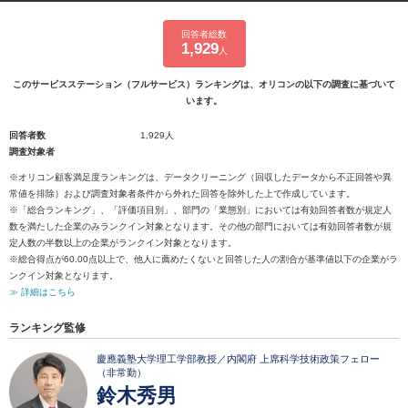
回答者総数
1,929
人
このサービスステーション（フルサービス）ランキングは、オリコンの以下の調査に基づいて
います。
回答者数
1,929人
調査対象者
※オリコン顧客満足度ランキングは、データクリーニング（回収したデータから不正回答や異
常値を排除）および調査対象者条件から外れた回答を除外した上で作成しています。
※「総合ランキング」、「評価項目別」、部門の「業態別」においては有効回答者数が規定人
数を満たした企業のみランクイン対象となります。その他の部門においては有効回答者数が規
定人数の半数以上の企業がランクイン対象となります。
※総合得点が60.00点以上で、他人に薦めたくないと回答した人の割合が基準値以下の企業がラ
ンクイン対象となります。
≫ 詳細はこちら
ランキング監修
慶應義塾大学理工学部教授／内閣府 上席科学技術政策フェロー
（非常勤）
鈴木秀男