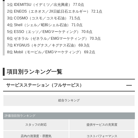
1位 IDEMITSU（イデミツ／出光興産） 77.0点
2位 ENEOS（エネオス／JX日鉱日石エネルギー） 72.1点
3位 COSMO（コスモ／コスモ石油） 71.5点
4位 Shell（シェル／昭和シェル石油） 71.0点
5位 ESSO（エッソ／EMGマーケティング） 70.6点
6位 ゼネラル（ゼネラル／EMGマーケティング） 70.3点
7位 KYGNUS（キグナス／キグナス石油） 69.3点
8位 Mobil（モービル／EMGマーケティング） 69.2点
項目別ランキング一覧
サービスステーション（フルサービス）
総合ランキング
評価項目別ランキング
スタッフの対応
提供サービスの充実度
店内の清潔度・雰囲気
コストパフォーマンス