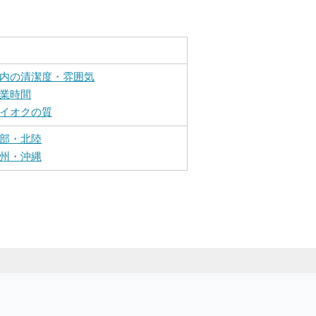
内の清潔度・雰囲気
業時間
イオクの質
部・北陸
州・沖縄