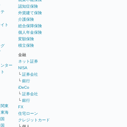
テ
認知症保険
ステ
外貨建て保険
介護保険
サイト
総合保障保険
個人年金保険
変額保険
積立保険
ング
グ
金融
ネット証券
ウンター
NISA
イト
└
証券会社
リ
└
銀行
iDeCo
└
証券会社
└
銀行
｜
関東
FX
｜
東海
住宅ローン
四国
クレジットカード
全国
└ 個人