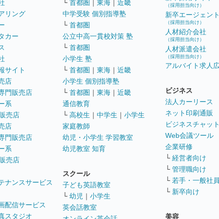
社
└
首都圏
｜
東海
｜
近畿
（採用担当向け）
アリング
中学受験 個別指導塾
新卒エージェン
（採用担当向け）
ー
└
首都圏
人材紹介会社
タカー
公立中高一貫校対策 塾
（採用担当向け）
ス
└
首都圏
人材派遣会社
（採用担当向け）
社
小学生 塾
アルバイト求人
報サイト
└
首都圏
｜
東海
｜
近畿
売店
小学生 個別指導塾
ビジネス
専門販売店
└
首都圏
｜
東海
｜
近畿
法人カーリース
ー系
通信教育
ネット印刷通販
販売店
└
高校生
｜
中学生
｜
小学生
ビジネスチャッ
売店
家庭教師
Web会議ツール
専門販売店
幼児・小学生 学習教室
企業研修
ー系
幼児教室 知育
└
経営者向け
販売店
└
管理職向け
スクール
└
若手・一般社
テナンスサービス
子ども英語教室
└
新卒向け
└
幼児
｜
小学生
画配信サービス
英会話教室
真スタジオ
美容
オンライン英会話