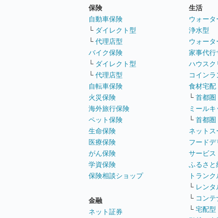
保険
生活
自動車保険
ウォータ
└
ダイレクト型
浄水型
└
代理店型
ウォータ
バイク保険
家事代行
└
ダイレクト型
ハウスク
└
代理店型
コインラ
自転車保険
食材宅配
火災保険
└
首都圏
海外旅行保険
ミールキ
ペット保険
└
首都圏
生命保険
ネットス
医療保険
フードデ
がん保険
サービス
学資保険
ふるさと
保険相談ショップ
トランク
└
レンタ
└
コンテ
金融
└
宅配型
ネット証券