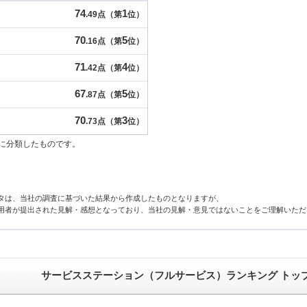
74
1
.49点（第
位）
70
5
.16点（第
位）
71
4
.42点（第
位）
67
5
.87点（第
位）
70
3
.73点（第
位）
に分類したものです。
タは、当社の調査に基づいた結果から作成したものとなりますが、
用者が提出された見解・感想となっており、当社の見解・意見ではないことをご理解いただ
サービスステーション（フルサービス）ランキング トッ