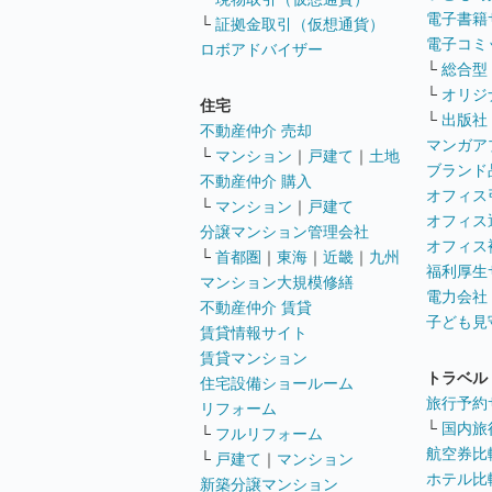
電子書籍
└
証拠金取引（仮想通貨）
電子コミ
ロボアドバイザー
└
総合型
└
オリジ
住宅
└
出版社
不動産仲介 売却
マンガア
└
マンション
｜
戸建て
｜
土地
ブランド
不動産仲介 購入
オフィス
└
マンション
｜
戸建て
オフィス
分譲マンション管理会社
オフィス
└
首都圏
｜
東海
｜
近畿
｜
九州
福利厚生
マンション大規模修繕
電力会社
不動産仲介 賃貸
子ども見
賃貸情報サイト
賃貸マンション
トラベル
住宅設備ショールーム
旅行予約
リフォーム
└
国内旅
└
フルリフォーム
航空券比
└
戸建て
｜
マンション
ホテル比
新築分譲マンション