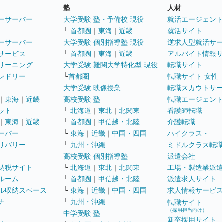
塾
人材
ーサーバー
大学受験 塾・予備校 現役
就活エージェン
└
首都圏
｜
東海
｜
近畿
就活サイト
ーサーバー
大学受験 個別指導塾 現役
逆求人型就活サ
サービス
└
首都圏
｜
東海
｜
近畿
アルバイト情報
リーニング
大学受験 難関大学特化型 現役
転職サイト
ンドリー
└
首都圏
転職サイト 女性
大学受験 映像授業
転職スカウトサ
｜
東海
｜
近畿
高校受験 塾
転職エージェン
ット
└
北海道
｜
東北
｜
北関東
看護師転職
｜
東海
｜
近畿
└
首都圏
｜
甲信越・北陸
介護転職
ーパー
└
東海
｜
近畿
｜
中国・四国
ハイクラス・
リバリー
└
九州・沖縄
ミドルクラス転
高校受験 個別指導塾
派遣会社
納税サイト
└
北海道
｜
東北
｜
北関東
工場・製造業派
ルーム
└
首都圏
｜
甲信越・北陸
派遣求人サイト
ル収納スペース
└
東海
｜
近畿
｜
中国・四国
求人情報サービ
ナ
└
九州・沖縄
転職サイト
（採用担当向け）
中学受験 塾
新卒採用サイト