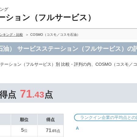
ング
ーション（フルサービス）
ンキング・比較
COSMO（コスモ／コスモ石油）
モ石油） サービスステーション（フルサービス）の
テーション（フルサービス）別 比較・評判の内、COSMO（コスモ／
71
得点
.43
点
ランクイン企業の平均点との
順位
得点
A
5
71
位
.65
点