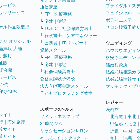
サービス
ブライダルエス
通信講座
ックサービス
フェイシャルエ
└
FP
｜
医療事務
ボディエステ
└
宅建
｜
簿記
ナル作品限定型
サロン検索予約
└
TOEIC
｜
社会保険労務士
└
行政書士
｜
ケアマネジャー
プリ オリジナル
└
公務員
｜
ITパスポート
ウエディング
品買取 店舗
資格スクール
ハウスウエディ
引越し
└
FP
｜
医療事務
格安ウエディン
通販
└
宅建
｜
簿記
結婚相談所
複合機
└
社会保険労務士
結婚式場相談カ
サービス
公務員試験予備校
結婚式場情報サ
 小売
法人向け英会話スクール
マッチングアプ
守りGPS
子どもプログラミング教室
レジャー
スポーツ&ヘルス
映画館
サイト
フィットネスクラブ
└
北海道
｜
東北
行
｜
海外旅行
24時間ジム
└
甲信越・北陸
較サイト
リラクゼーションサロン
└
近畿
｜
中国・
較サイト
キッズスイミングスクール
└
九州・沖縄
｜