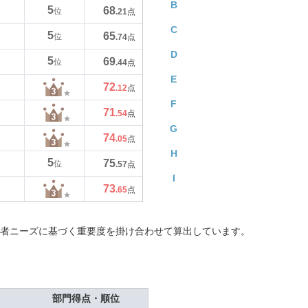
B
5
68
位
.21
点
C
5
65
位
.74
点
D
5
69
位
.44
点
E
72
.12
点
F
71
.54
点
G
74
.05
点
H
5
75
位
.57
点
I
73
.65
点
者ニーズに基づく重要度を掛け合わせて算出しています。
部門得点・順位