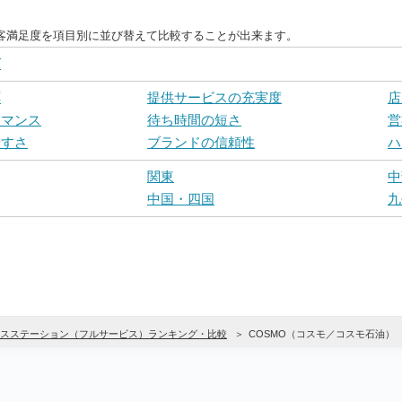
客満足度を項目別に並び替えて比較することが出来ます。
グ
応
提供サービスの充実度
店
ーマンス
待ち時間の短さ
営
やすさ
ブランドの信頼性
ハ
関東
中
中国・四国
九
スステーション（フルサービス）ランキング・比較
COSMO（コスモ／コスモ石油）