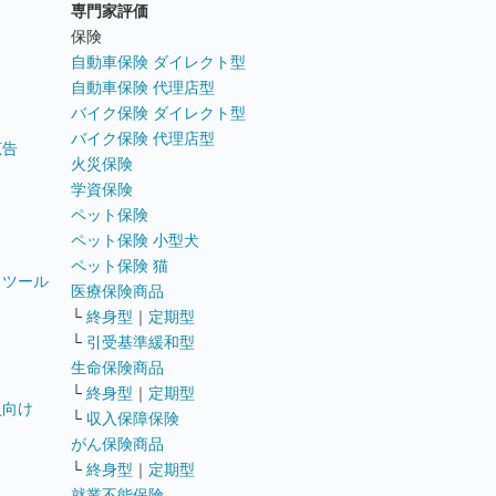
専門家評価
ト
保険
自動車保険 ダイレクト型
自動車保険 代理店型
バイク保険 ダイレクト型
バイク保険 代理店型
広告
火災保険
学資保険
ペット保険
ペット保険 小型犬
ペット保険 猫
トツール
医療保険商品
└
終身型
｜
定期型
└
引受基準緩和型
生命保険商品
└
終身型
｜
定期型
員向け
└
収入保障保険
がん保険商品
└
終身型
｜
定期型
就業不能保険