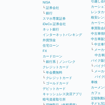
引越し会
NISA
カーシェ
└
証券会社
レンタカ
└
銀行
格安レン
スマホ専業証券
カーリー
iDeCo 証券会社
車買取会
ネット銀行
中古車情
インターネットバンキング
中古車販
外貨預金
└
中古車
住宅ローン
└
メーカ
FX
中古車
カードローン
バイク販
└
銀行系
｜
ノンバンク
└
バイク
クレジットカード
└
メーカ
└
年会費無料
バイク
└
クレジットカード
車検
└
ゴールドカード
カーメン
デビットカード
カフェ
キャッシュレス決済アプリ
定額制動
暗号資産取引所
子ども写
└
現物取引（仮想通貨）