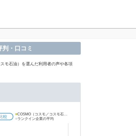
評判・口コミ
コスモ石油）を選んだ利用者の声や各項
■
COSMO（コスモ／コスモ石油）
比較
■
ランクイン企業の平均