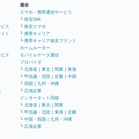
通信
ト
スマホ・携帯通信サービス
└
格安SIM
ービス
└
格安スマホ
サイト
└
携帯キャリア
└
携帯キャリア格安ブランド
ホームルーター
ービス
モバイルデータ通信
ト
プロバイダ
└
北海道
｜
東北
｜
関東
｜
東海
└
甲信越・北陸
｜
近畿
｜
中国
└
四国
｜
九州・沖縄
職
└
広域企業
インターネット回線
遣
└
北海道
｜
東北
｜
関東
└
甲信越・北陸
｜
東海
｜
近畿
ス
└
中国・四国
｜
九州・沖縄
└
広域企業