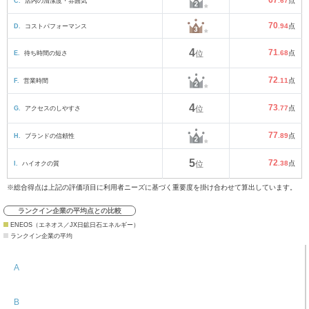
67
C.
店内の清潔度・雰囲気
.67
点
70
D.
コストパフォーマンス
.94
点
4
71
E.
待ち時間の短さ
位
.68
点
72
F.
営業時間
.11
点
4
73
G.
アクセスのしやすさ
位
.77
点
77
H.
ブランドの信頼性
.89
点
5
72
I.
ハイオクの質
位
.38
点
※総合得点は上記の評価項目に利用者ニーズに基づく重要度を掛け合わせて算出しています。
ランクイン企業の平均点との比較
ENEOS（エネオス／JX日鉱日石エネルギー）
ランクイン企業の平均
A
B