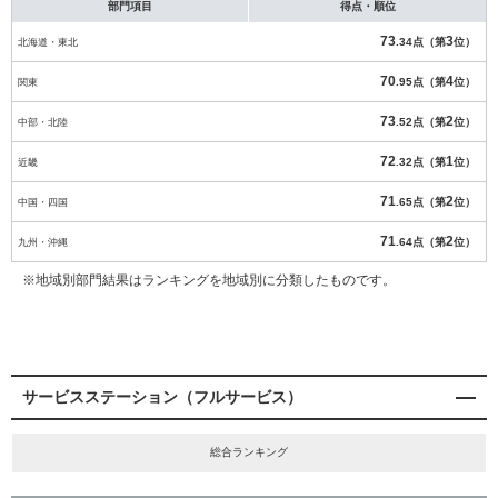
部門項目
得点・順位
73
3
北海道・東北
.34点（第
位）
70
4
関東
.95点（第
位）
73
2
中部・北陸
.52点（第
位）
72
1
近畿
.32点（第
位）
71
2
中国・四国
.65点（第
位）
71
2
九州・沖縄
.64点（第
位）
※地域別部門結果はランキングを地域別に分類したものです。
サービスステーション（フルサービス）
総合ランキング