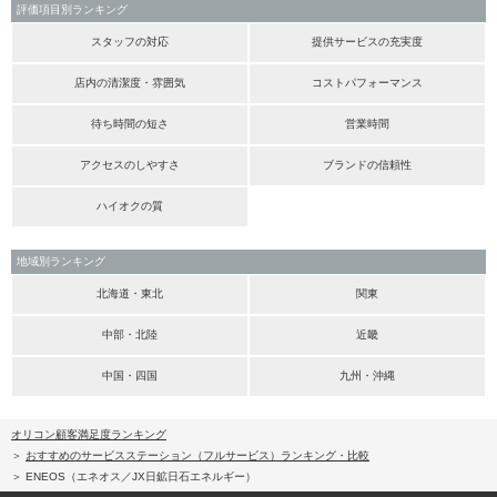
評価項目別ランキング
スタッフの対応
提供サービスの充実度
店内の清潔度・雰囲気
コストパフォーマンス
待ち時間の短さ
営業時間
アクセスのしやすさ
ブランドの信頼性
ハイオクの質
地域別ランキング
北海道・東北
関東
中部・北陸
近畿
中国・四国
九州・沖縄
オリコン顧客満足度ランキング
おすすめのサービスステーション（フルサービス）ランキング・比較
ENEOS（エネオス／JX日鉱日石エネルギー）