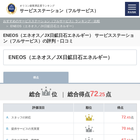
オリコン顧客満足度ランキング
サービスステーション（フルサービス）
おすすめのサービスステーション（フルサービス）ランキング・比較
ENEOS（エネオス／JX日鉱日石エネルギー）
ENEOS（エネオス／JX日鉱日石エネルギー）
サービスステーショ
ン（フルサービス）の評判・口コミ
ENEOS（エネオス／JX日鉱日石エネルギー）
得点
72
総合
位
総合得点
点
.25
評価項目
順位
得点
72
A.
スタッフの対応
.43
点
70
B.
提供サービスの充実度
.99
点