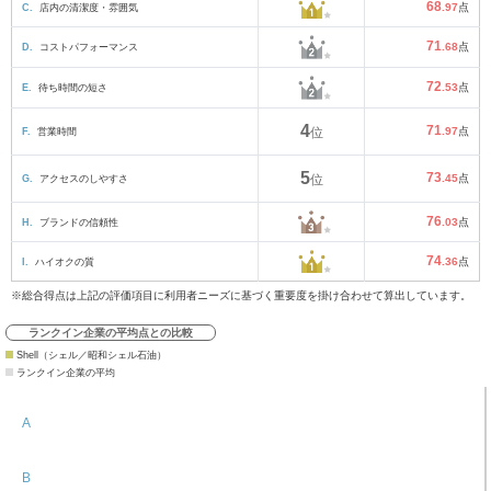
68
C.
店内の清潔度・雰囲気
.97
点
71
D.
コストパフォーマンス
.68
点
72
E.
待ち時間の短さ
.53
点
4
71
F.
営業時間
位
.97
点
5
73
G.
アクセスのしやすさ
位
.45
点
76
H.
ブランドの信頼性
.03
点
74
I.
ハイオクの質
.36
点
※総合得点は上記の評価項目に利用者ニーズに基づく重要度を掛け合わせて算出しています。
ランクイン企業の平均点との比較
Shell（シェル／昭和シェル石油）
ランクイン企業の平均
A
B