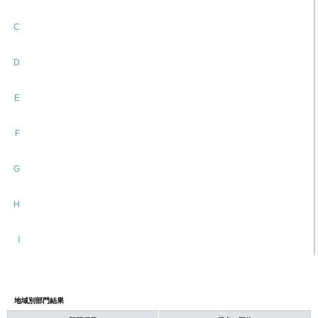
C
D
E
F
G
H
I
地域別部門結果