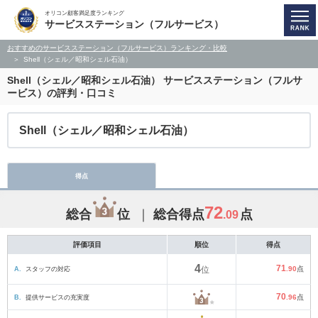
オリコン顧客満足度ランキング
サービスステーション（フルサービス）
おすすめのサービスステーション（フルサービス）ランキング・比較
Shell（シェル／昭和シェル石油）
Shell（シェル／昭和シェル石油）
サービスステーション（フルサ
ービス）の評判・口コミ
Shell（シェル／昭和シェル石油）
得点
72
総合
位
総合得点
点
.09
評価項目
順位
得点
4
71
A.
スタッフの対応
位
.90
点
70
B.
提供サービスの充実度
.96
点