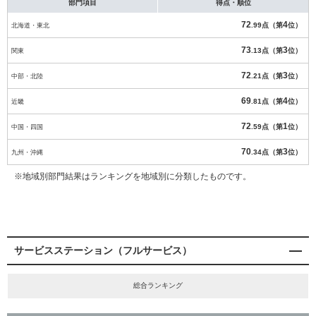
部門項目
得点・順位
72
4
北海道・東北
.99点（第
位）
73
3
関東
.13点（第
位）
72
3
中部・北陸
.21点（第
位）
69
4
近畿
.81点（第
位）
72
1
中国・四国
.59点（第
位）
70
3
九州・沖縄
.34点（第
位）
※地域別部門結果はランキングを地域別に分類したものです。
サービスステーション（フルサービス）
総合ランキング