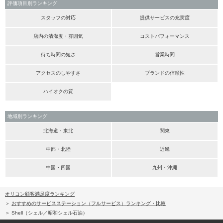
評価項目別ランキング
スタッフの対応
提供サービスの充実度
店内の清潔度・雰囲気
コストパフォーマンス
待ち時間の短さ
営業時間
アクセスのしやすさ
ブランドの信頼性
ハイオクの質
地域別ランキング
北海道・東北
関東
中部・北陸
近畿
中国・四国
九州・沖縄
オリコン顧客満足度ランキング
おすすめのサービスステーション（フルサービス）ランキング・比較
Shell（シェル／昭和シェル石油）