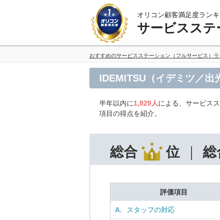
オリコン顧客満足度ランキ
サービスステ
おすすめのサービスステーション（フルサービス）ラ
IDEMITSU（イデミツ
半年以内に
1,929人
による、サービスス
項目の得点を紹介。
総合
位
総
評価項目
A.
スタッフの対応