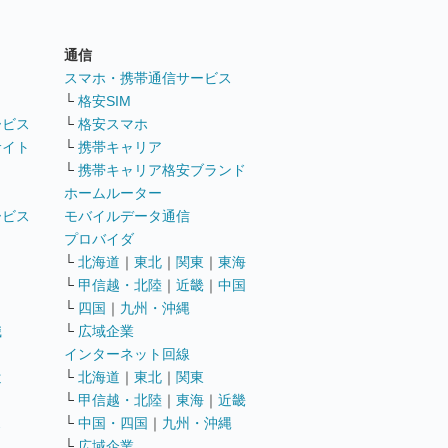
通信
ト
スマホ・携帯通信サービス
└
格安SIM
ービス
└
格安スマホ
サイト
└
携帯キャリア
└
携帯キャリア格安ブランド
ホームルーター
ービス
モバイルデータ通信
ト
プロバイダ
└
北海道
｜
東北
｜
関東
｜
東海
└
甲信越・北陸
｜
近畿
｜
中国
└
四国
｜
九州・沖縄
職
└
広域企業
インターネット回線
遣
└
北海道
｜
東北
｜
関東
└
甲信越・北陸
｜
東海
｜
近畿
ス
└
中国・四国
｜
九州・沖縄
└
広域企業