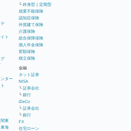
└
終身型
｜
定期型
就業不能保険
テ
認知症保険
ステ
外貨建て保険
介護保険
サイト
総合保障保険
個人年金保険
変額保険
積立保険
ング
グ
金融
ネット証券
ウンター
NISA
イト
└
証券会社
リ
└
銀行
iDeCo
└
証券会社
└
銀行
｜
関東
FX
｜
東海
住宅ローン