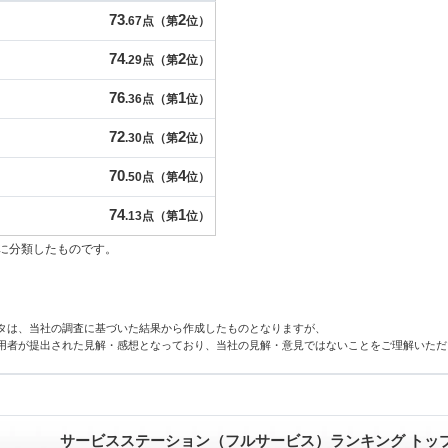
73
2
.67点（第
位）
74
2
.29点（第
位）
76
1
.36点（第
位）
72
2
.30点（第
位）
70
4
.50点（第
位）
74
1
.13点（第
位）
に分類したものです。
タは、当社の調査に基づいた結果から作成したものとなりますが、
用者が提出された見解・感想となっており、当社の見解・意見ではないことをご理解いただ
サービスステーション（フルサービス）ランキング トッ