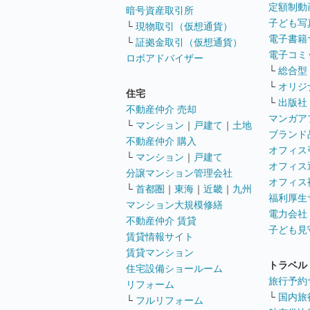
定額制動
暗号資産取引所
子ども写
└
現物取引（仮想通貨）
電子書籍
└
証拠金取引（仮想通貨）
電子コミ
ロボアドバイザー
└
総合型
└
オリジ
住宅
└
出版社
不動産仲介 売却
マンガア
└
マンション
｜
戸建て
｜
土地
ブランド
不動産仲介 購入
オフィス
└
マンション
｜
戸建て
オフィス
分譲マンション管理会社
オフィス
└
首都圏
｜
東海
｜
近畿
｜
九州
福利厚生
マンション大規模修繕
電力会社
不動産仲介 賃貸
子ども見
賃貸情報サイト
賃貸マンション
トラベル
住宅設備ショールーム
旅行予約
リフォーム
└
国内旅
└
フルリフォーム