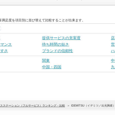
客満足度を項目別に並び替えて比較することが出来ます。
グ
応
提供サービスの充実度
店
ーマンス
待ち時間の短さ
営
やすさ
ブランドの信頼性
ハ
関東
中
中国・四国
九
スステーション（フルサービス）ランキング・比較
IDEMITSU（イデミツ／出光興産