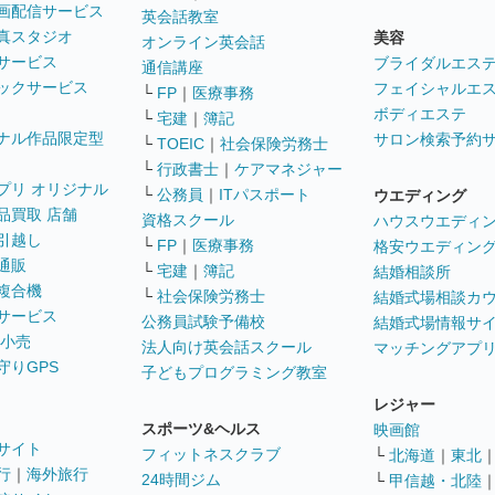
画配信サービス
英会話教室
真スタジオ
美容
オンライン英会話
サービス
ブライダルエス
通信講座
ックサービス
フェイシャルエ
└
FP
｜
医療事務
ボディエステ
└
宅建
｜
簿記
ナル作品限定型
サロン検索予約
└
TOEIC
｜
社会保険労務士
└
行政書士
｜
ケアマネジャー
プリ オリジナル
└
公務員
｜
ITパスポート
ウエディング
品買取 店舗
資格スクール
ハウスウエディ
引越し
└
FP
｜
医療事務
格安ウエディン
通販
└
宅建
｜
簿記
結婚相談所
複合機
└
社会保険労務士
結婚式場相談カ
サービス
公務員試験予備校
結婚式場情報サ
 小売
法人向け英会話スクール
マッチングアプ
守りGPS
子どもプログラミング教室
レジャー
スポーツ&ヘルス
映画館
サイト
フィットネスクラブ
└
北海道
｜
東北
行
｜
海外旅行
24時間ジム
└
甲信越・北陸