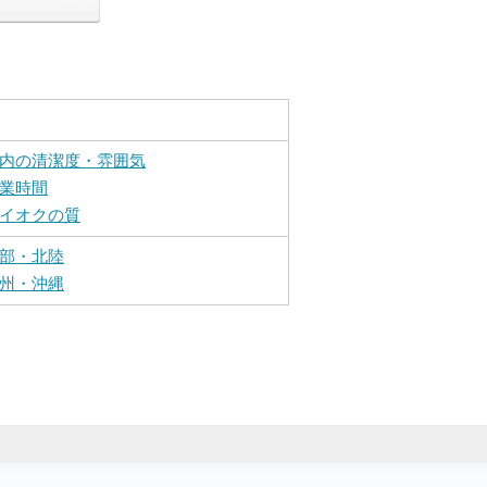
内の清潔度・雰囲気
業時間
イオクの質
部・北陸
州・沖縄
）