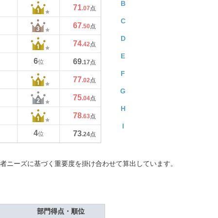
B
71
.07
点
C
67
.50
点
D
74
.42
点
E
6
69
位
.17
点
F
77
.02
点
G
75
.04
点
H
78
.63
点
I
4
73
位
.24
点
者ニーズに基づく重要度を掛け合わせて算出しています。
部門得点・順位