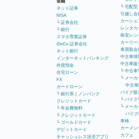
金融
└
宅配型
ネット証券
引越し会
NISA
カーシェ
└
証券会社
レンタカ
└
銀行
格安レン
スマホ専業証券
カーリー
iDeCo 証券会社
車買取会
ネット銀行
中古車情
インターネットバンキング
中古車販
外貨預金
└
中古車
住宅ローン
└
メーカ
FX
中古車
カードローン
バイク販
└
銀行系
｜
ノンバンク
└
バイク
クレジットカード
└
メーカ
└
年会費無料
バイク
└
クレジットカード
車検
└
ゴールドカード
カーメン
デビットカード
カフェ
キャッシュレス決済アプリ