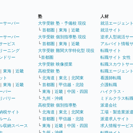
塾
人材
ーサーバー
大学受験 塾・予備校 現役
就活エージェン
└
首都圏
｜
東海
｜
近畿
就活サイト
ーサーバー
大学受験 個別指導塾 現役
逆求人型就活サ
サービス
└
首都圏
｜
東海
｜
近畿
アルバイト情報
リーニング
大学受験 難関大学特化型 現役
転職サイト
ンドリー
└
首都圏
転職サイト 女性
大学受験 映像授業
転職スカウトサ
｜
東海
｜
近畿
高校受験 塾
転職エージェン
ット
└
北海道
｜
東北
｜
北関東
看護師転職
｜
東海
｜
近畿
└
首都圏
｜
甲信越・北陸
介護転職
ーパー
└
東海
｜
近畿
｜
中国・四国
ハイクラス・
リバリー
└
九州・沖縄
ミドルクラス転
高校受験 個別指導塾
派遣会社
納税サイト
└
北海道
｜
東北
｜
北関東
工場・製造業派
ルーム
└
首都圏
｜
甲信越・北陸
派遣求人サイト
ル収納スペース
└
東海
｜
近畿
｜
中国・四国
求人情報サービ
ナ
└
九州・沖縄
転職サイト