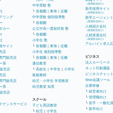
（採用担当向け）
中学受験 塾
新卒採用サイト
社
└
首都圏
｜
東海
｜
近畿
（採用担当向け）
アリング
中学受験 個別指導塾
新卒エージェン
（採用担当向け）
ー
└
首都圏
人材紹介会社
タカー
公立中高一貫校対策 塾
（採用担当向け）
ス
└
首都圏
人材派遣会社
（採用担当向け）
社
小学生 塾
アルバイト求人
報サイト
└
首都圏
｜
東海
｜
近畿
売店
小学生 個別指導塾
ビジネス
専門販売店
└
首都圏
｜
東海
｜
近畿
法人カーリース
ー系
通信教育
ネット印刷通販
販売店
└
高校生
｜
中学生
｜
小学生
ビジネスチャッ
売店
家庭教師
Web会議ツール
専門販売店
幼児・小学生 学習教室
企業研修
ー系
幼児教室 知育
└
経営者向け
販売店
└
管理職向け
スクール
└
若手・一般社
テナンスサービス
子ども英語教室
└
新卒向け
└
幼児
｜
小学生