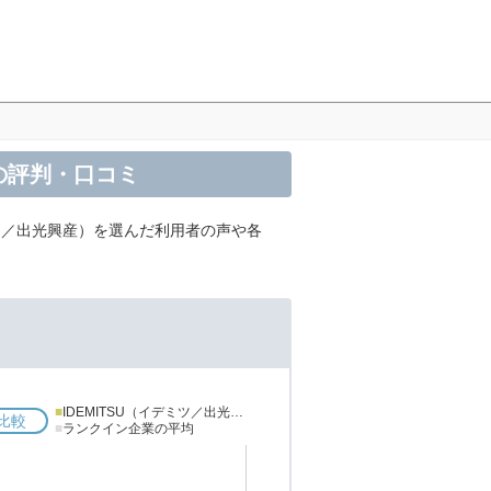
の評判・口コミ
ミツ／出光興産）を選んだ利用者の声や各
■
IDEMITSU（イデミツ／出光興産）
比較
■
ランクイン企業の平均