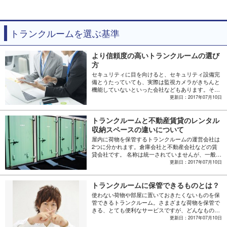
トランクルームを選ぶ基準
より信頼度の高いトランクルームの選び
方
セキュリティに目を向けると、セキュリティ設備完
備とうたっていても、実際は監視カメラがきちんと
機能していないといった会社などもあります。そこ
で、今回は信頼できるトランクルームの選び方につ
更新日：2017年07月10日
いて紹介します。
トランクルームと不動産賃貸のレンタル
収納スペースの違いについて
屋内に荷物を保管するトランクルームの運営会社は
2つに分かれます。倉庫会社と不動産会社などの賃
貸会社です。 名称は統一されていませんが、一般的
に倉庫会社が経営しているものを「トランクルー
更新日：2017年07月10日
ム」、賃貸会社が経営しているものを「レンタル収
納スペース」と呼びます。 どちらを選ぶかによっ
トランクルームに保管できるものとは？
て、荷物を預ける環境が変わってきますので、それ
ぞれの特徴を知っておくことが大切です。今回は、
使わない荷物や部屋に置いておきたくないものを保
「トランクルーム」と「レンタル収納スペース」の
管できるトランクルーム。さまざまな荷物を保管で
違いについて紹介します。
きる、とても便利なサービスですが、どんなもので
も保管できるというわけではありません。中にはト
更新日：2017年07月10日
ランクルームに保管できないものもあるので注意が