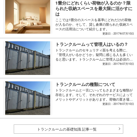
1畳分にどれくらい荷物が入るのか？限
られた収納スペースを最大限に活かすに
は
ここでは1畳分のスペースを基準にどれだけの荷物
が入るのか、そして、貸し倉庫の限られた収納スペ
ースの活用法について紹介します。
更新日：2017年07月10日
トランクルームって管理人はいるの？
トランクルームのセキュリティ面を考える際に、
「管理人がいるかどうか」疑問に感じる人も多くい
ると思います。トランクルームに管理人は必須の要
項ではないため、管理人がいるトランクルームと不
更新日：2017年07月10日
在のトランクルームがあります。この2つでどんな
違いがあるのでしょうか。そこで、トランクルーム
の管理人制度について解説していきます。
トランクルームの種類について
トランクルームと一言にいってもさまざまな種類が
存在します。そして、それぞれのサービスによって
メリットやデメリットがあります。荷物の置き場だ
けでなく、引っ越しまでの一時利用や出張時の荷物
更新日：2017年07月10日
置き場などで利用するといった用途や、月々の支払
いをふまえた予算などによって使い分けることがお
すすめです。今回はトランクルームの種類とメリッ
ト・デメリットについて紹介します。
トランクルームの基礎知識 記事一覧