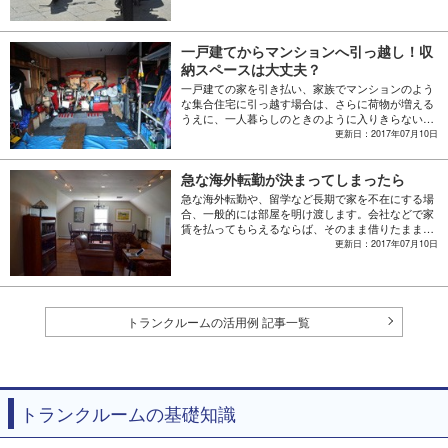
ます。
一戸建てからマンションへ引っ越し！収
納スペースは大丈夫？
一戸建ての家を引き払い、家族でマンションのよう
な集合住宅に引っ越す場合は、さらに荷物が増える
うえに、一人暮らしのときのように入りきらない荷
物を実家に置いていくこともできないので困ってし
更新日：2017年07月10日
まいます。今回は、そのような賃貸に引っ越した際
に困る荷物の片づけ方を紹介します。
急な海外転勤が決まってしまったら
急な海外転勤や、留学など長期で家を不在にする場
合、一般的には部屋を明け渡します。会社などで家
賃を払ってもらえるならば、そのまま借りたままで
いいかもしれませんが、家賃を自分で払っている場
更新日：2017年07月10日
合は、使っていない部屋に家賃を支払いつづけてし
まうことになります。ここでは、長期不在で部屋を
明け渡す際に必要な手続きや準備について紹介しま
す。
トランクルームの活用例 記事一覧
トランクルームの基礎知識