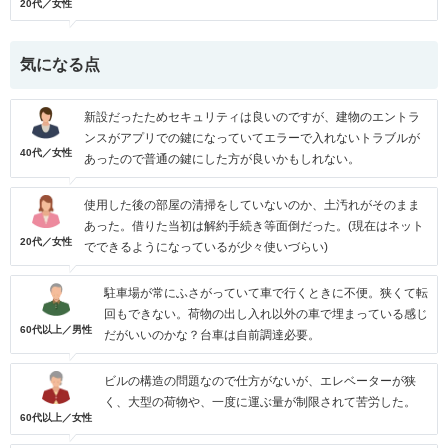
20代／女性
気になる点
新設だったためセキュリティは良いのですが、建物のエントラ
ンスがアプリでの鍵になっていてエラーで入れないトラブルが
40代／女性
あったので普通の鍵にした方が良いかもしれない。
使用した後の部屋の清掃をしていないのか、土汚れがそのまま
あった。借りた当初は解約手続き等面倒だった。(現在はネット
20代／女性
でできるようになっているが少々使いづらい)
駐車場が常にふさがっていて車で行くときに不便。狭くて転
回もできない。荷物の出し入れ以外の車で埋まっている感じ
60代以上／男性
だがいいのかな？台車は自前調達必要。
ビルの構造の問題なので仕方がないが、エレベーターが狭
く、大型の荷物や、一度に運ぶ量が制限されて苦労した。
60代以上／女性