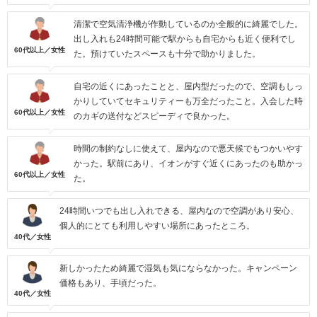
清潔で空気清浄機が作動しているのか全般的に綺麗でした。
出し入れも24時間可能で駅からも自宅からも近く便利でし
60代以上／女性
た。預けていたスペースも十分で助かりました。
自宅の近くにあったことと、屋内型だったので、空調もしっ
かりしていてセキュリティーも万全だったこと。入会した時
60代以上／女性
のカギの送付などスピーディで良かった。
時間の制約なしに使えて、屋内なので悪天候でもつかいやす
かった。駅前にあり、イオンがすぐ近くにあったのも助かっ
60代以上／女性
た。
24時間いつでも出し入れできる、屋内なので空調があり安心、
個人的にとても利用しやすい場所にあったところ。
40代／女性
新しかったため綺麗で湿気も気にならなかった。キャンペーン
価格もあり、手頃だった。
40代／女性