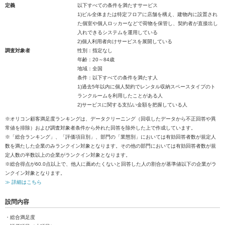
定義
以下すべての条件を満たすサービス
1)ビル全体または特定フロアに店舗を構え、建物内に設置され
た個室や個人ロッカーなどで荷物を保管し、契約者が直接出し
入れできるシステムを運用している
2)個人利用者向けサービスを展開している
調査対象者
性別：指定なし
年齢：20～84歳
地域：全国
条件：以下すべての条件を満たす人
1)過去5年以内に個人契約でレンタル収納スペースタイプのト
ランクルームを利用したことがある人
2)サービスに関する支払い金額を把握している人
※オリコン顧客満足度ランキングは、データクリーニング（回収したデータから不正回答や異
常値を排除）および調査対象者条件から外れた回答を除外した上で作成しています。
※「総合ランキング」、「評価項目別」、部門の「業態別」においては有効回答者数が規定人
数を満たした企業のみランクイン対象となります。その他の部門においては有効回答者数が規
定人数の半数以上の企業がランクイン対象となります。
※総合得点が60.0点以上で、他人に薦めたくないと回答した人の割合が基準値以下の企業がラ
ンクイン対象となります。
≫ 詳細はこちら
設問内容
・総合満足度