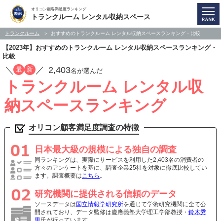
オリコン顧客満足度ランキング
トランクルーム レンタル収納スペース
トランクルーム
おすすめのトランクルーム レンタル収納スペースランキング・比較
【2023年】おすすめのトランクルーム レンタル収納スペースランキング・
比較
／
／
2,403
最
新
名が選んだ
トランクルーム レンタル収
納スペースランキング
オリコン顧客満足度調査の特徴
日本最大級の規模による独自の調査
同ランキングは、実際にサービスを利用した2,403名の消費者の
方々のアンケートを基に、調査企業25社を対象に徹底比較してい
ます。調査概要は
こちら
。
研究機関に提供される信頼のデータ
ソースデータは
国立情報学研究所
を通じて学術研究機関に全て公
開されており、データ監修は慶應義塾大学理工学部教授・
鈴木秀
男
氏が行っています。