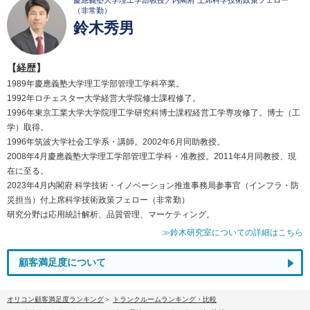
慶應義塾大学理工学部教授／内閣府 上席科学技術政策フェロー
（非常勤）
鈴木秀男
【経歴】
1989年慶應義塾大学理工学部管理工学科卒業。
1992年ロチェスター大学経営大学院修士課程修了。
1996年東京工業大学大学院理工学研究科博士課程経営工学専攻修了。博士（工
学）取得。
1996年筑波大学社会工学系・講師。2002年6月同助教授。
2008年4月慶應義塾大学理工学部管理工学科・准教授。2011年4月同教授、現
在に至る。
2023年4月内閣府 科学技術・イノベーション推進事務局参事官（インフラ・防
災担当）付上席科学技術政策フェロー（非常勤）
研究分野は応用統計解析、品質管理、マーケティング。
≫鈴木研究室についての詳細はこちら
顧客満足度について
オリコン顧客満足度ランキング
トランクルームランキング・比較