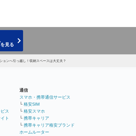
グ
を見る
ションへ引っ越し！収納スペースは大丈夫？
通信
ト
スマホ・携帯通信サービス
└
格安SIM
ービス
└
格安スマホ
サイト
└
携帯キャリア
└
携帯キャリア格安ブランド
ホームルーター