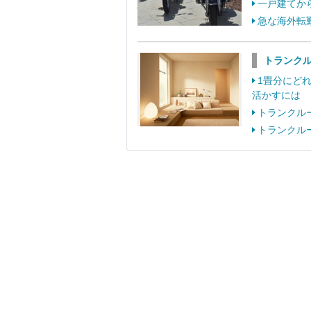
一戸建てか
急な海外転
トランク
1畳分にど
活かすには
トランクル
トランクル