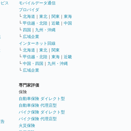
ービス
モバイルデータ通信
ト
プロバイダ
└
北海道
｜
東北
｜
関東
｜
東海
└
甲信越・北陸
｜
近畿
｜
中国
└
四国
｜
九州・沖縄
職
└
広域企業
インターネット回線
遣
└
北海道
｜
東北
｜
関東
└
甲信越・北陸
｜
東海
｜
近畿
ス
└
中国・四国
｜
九州・沖縄
└
広域企業
専門家評価
ト
保険
自動車保険 ダイレクト型
自動車保険 代理店型
バイク保険 ダイレクト型
バイク保険 代理店型
広告
火災保険