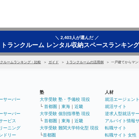
＼ 2,403人が選んだ ／
トランクルーム レンタル収納スペースランキン
クルームランキング・比較
ガイド
トランクルームの活用例
一戸建てからマン
塾
人材
ーサーバー
大学受験 塾・予備校 現役
就活エージェン
└
首都圏
｜
東海
｜
近畿
就活サイト
ーサーバー
大学受験 個別指導塾 現役
逆求人型就活サ
サービス
└
首都圏
｜
東海
｜
近畿
アルバイト情報
リーニング
大学受験 難関大学特化型 現役
転職サイト
ンドリー
└
首都圏
転職サイト 女性