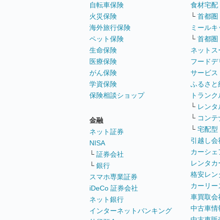
自転車保険
食材宅配
火災保険
└
首都圏
海外旅行保険
ミールキ
ペット保険
└
首都圏
生命保険
ネットス
医療保険
フードデ
がん保険
サービス
学資保険
ふるさと
保険相談ショップ
トランク
└
レンタ
└
コンテ
金融
└
宅配型
ネット証券
引越し会
NISA
カーシェ
└
証券会社
レンタカ
└
銀行
格安レン
スマホ専業証券
カーリー
iDeCo 証券会社
車買取会
ネット銀行
中古車情
インターネットバンキング
中古車販