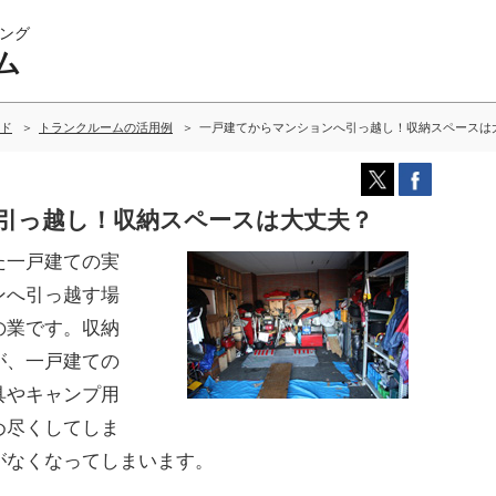
ング
ム
ド
トランクルームの活用例
一戸建てからマンションへ引っ越し！収納スペースは
引っ越し！収納スペースは大丈夫？
た一戸建ての実
ンへ引っ越す場
の業です。収納
が、一戸建ての
具やキャンプ用
め尽くしてしま
がなくなってしまいます。