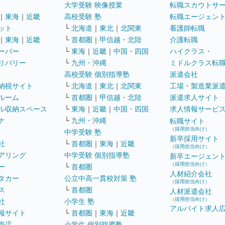
大学受験 映像授業
転職スカウトサ
｜
東海
｜
近畿
高校受験 塾
転職エージェン
ット
└
北海道
｜
東北
｜
北関東
看護師転職
｜
東海
｜
近畿
└
首都圏
｜
甲信越・北陸
介護転職
ーパー
└
東海
｜
近畿
｜
中国・四国
ハイクラス・
リバリー
└
九州・沖縄
ミドルクラス転
高校受験 個別指導塾
派遣会社
納税サイト
└
北海道
｜
東北
｜
北関東
工場・製造業派
ルーム
└
首都圏
｜
甲信越・北陸
派遣求人サイト
ル収納スペース
└
東海
｜
近畿
｜
中国・四国
求人情報サービ
ナ
└
九州・沖縄
転職サイト
（採用担当向け）
中学受験 塾
新卒採用サイト
社
└
首都圏
｜
東海
｜
近畿
（採用担当向け）
アリング
中学受験 個別指導塾
新卒エージェン
（採用担当向け）
ー
└
首都圏
人材紹介会社
タカー
公立中高一貫校対策 塾
（採用担当向け）
ス
└
首都圏
人材派遣会社
（採用担当向け）
社
小学生 塾
アルバイト求人
報サイト
└
首都圏
｜
東海
｜
近畿
売店
小学生 個別指導塾