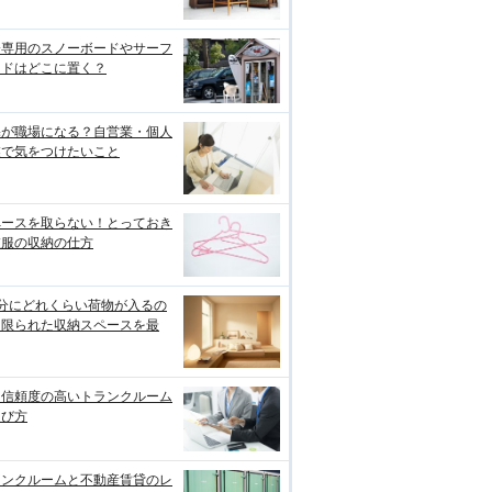
分専用のスノーボードやサーフ
ードはどこに置く？
宅が職場になる？自営業・個人
業で気をつけたいこと
ペースを取らない！とっておき
衣服の収納の仕方
畳分にどれくらい荷物が入るの
？限られた収納スペースを最
り信頼度の高いトランクルーム
選び方
ランクルームと不動産賃貸のレ