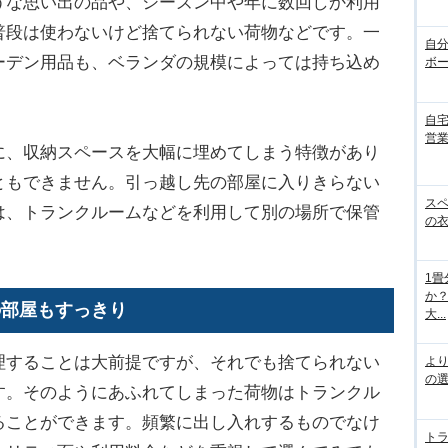
うな思い出の品や、シーズン中や年に数回しか利用
普段は使わないけど捨てられない荷物などです。一
自
ーデン用品も、ベランダの規模によっては持ち込め
ボ
自
営
、収納スペースを大幅に埋めてしまう特徴があり
ともできません。引っ越し先の部屋に入りきらない
ス
は、トランクルームなどを利用して別の場所で保管
の
1
か
の部屋もすっきり
大...
することは大前提ですが、それでも捨てられない
よ
の
す。そのようにあふれてしまった荷物はトランクル
ることができます。頻繁に出し入れするものでなけ
ト