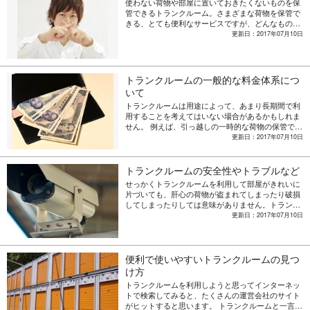
使わない荷物や部屋に置いておきたくないものを保
「トランクルーム」と「レンタル収納スペース」の
管できるトランクルーム。さまざまな荷物を保管で
違いについて紹介します。
きる、とても便利なサービスですが、どんなもので
も保管できるというわけではありません。中にはト
更新日：2017年07月10日
ランクルームに保管できないものもあるので注意が
必要です。今回は、トランクルームに保管できる品
物とできない品物を紹介します。
トランクルームの一般的な料金体系につ
いて
トランクルームは用途によって、あまり長期間で利
用することを考えてはいない場合があるかもしれま
せん。 例えば、引っ越しの一時的な荷物の保管であ
れば、1か月も利用しない可能性もあります。「貸
更新日：2017年07月10日
し倉庫」というだけあって、荷物を長期間保管する
イメージのあるトランクルームですが、実は短期間
でも収納スペースを契約できるトランクルームは多
トランクルームの安全性やトラブルなど
くあります。今回は利用する期間によってかかる利
せっかくトランクルームを利用して部屋がきれいに
用料金の目安を紹介します。
片づいても、肝心の荷物が盗まれてしまったり破損
してしまったりしては意味がありません。トランク
ルームを探すときには、セキュリティはしっかりと
更新日：2017年07月10日
確認するようにしましょう。今回はトランクルーム
利用でのトラブル事例や、セキュリティ設備のチェ
ックポイントを紹介します。
便利で使いやすいトランクルームの見つ
け方
トランクルームを利用しようと思ってインターネッ
トで検索してみると、たくさんの運営会社のサイト
がヒットすると思います。 トランクルームと一言に