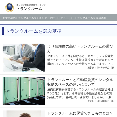
オリコン顧客満足度ランキング
トランクルーム
おすすめのトランクルームランキング・比較
ガイド
トランクルームを選ぶ基準
トランクルームを選ぶ基準
より信頼度の高いトランクルームの選び
方
セキュリティに目を向けると、セキュリティ設備完
備とうたっていても、実際は監視カメラがきちんと
機能していないといった会社などもあります。そこ
で、今回は信頼できるトランクルームの選び方につ
更新日：2017年07月10日
いて紹介します。
トランクルームと不動産賃貸のレンタル
収納スペースの違いについて
屋内に荷物を保管するトランクルームの運営会社は
2つに分かれます。倉庫会社と不動産会社などの賃
貸会社です。 名称は統一されていませんが、一般的
に倉庫会社が経営しているものを「トランクルー
更新日：2017年07月10日
ム」、賃貸会社が経営しているものを「レンタル収
納スペース」と呼びます。 どちらを選ぶかによっ
トランクルームに保管できるものとは？
て、荷物を預ける環境が変わってきますので、それ
ぞれの特徴を知っておくことが大切です。今回は、