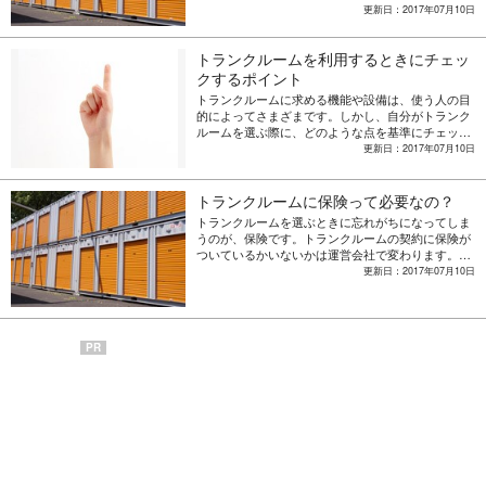
いってもさまざまな種類があり、その種類ごとに多
更新日：2017年07月10日
くの運営会社がサービスを展開しています。あまり
に選択肢が多いと、何を基準に選べばいいのか困っ
トランクルームを利用するときにチェッ
てしまうかもしれません。今回はトランクルームの
「使いやすさ」をポイントに、選ぶときのチェック
クするポイント
ポイントを紹介します。
トランクルームに求める機能や設備は、使う人の目
的によってさまざまです。しかし、自分がトランク
ルームを選ぶ際に、どのような点を基準にチェック
しなければいけないのか知らないと、契約してから
更新日：2017年07月10日
不便な点が分かって後悔するかもしれません。 トラ
ンクルーム選びに失敗しないためにも、契約する前
にきちんとチェックするようにしましょう。今回
トランクルームに保険って必要なの？
は、トランクルーム利用において基準となるチェッ
トランクルームを選ぶときに忘れがちになってしま
クポイントや選び方の紹介をします。
うのが、保険です。トランクルームの契約に保険が
ついているかいないかは運営会社で変わります。
月々の利用料金やセキュリティ設備ももちろん大切
更新日：2017年07月10日
ですが、万が一のときに備えて保険を用意している
かというポイントを必ずチェックするべきでしょ
う。今回はトランクルームの保険について紹介しま
す。
PR