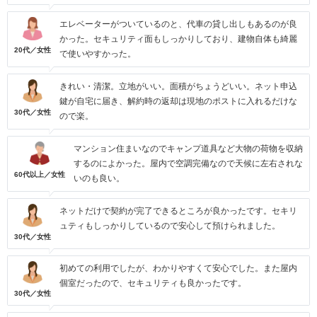
エレベーターがついているのと、代車の貸し出しもあるのが良
かった。セキュリティ面もしっかりしており、建物自体も綺麗
20代／女性
で使いやすかった。
きれい・清潔。立地がいい。面積がちょうどいい。ネット申込
鍵が自宅に届き、解約時の返却は現地のポストに入れるだけな
30代／女性
ので楽。
マンション住まいなのでキャンプ道具など大物の荷物を収納
するのによかった。屋内で空調完備なので天候に左右されな
60代以上／女性
いのも良い。
ネットだけで契約が完了できるところが良かったです。セキリ
ュティもしっかりしているので安心して預けられました。
30代／女性
初めての利用でしたが、わかりやすくて安心でした。また屋内
個室だったので、セキュリティも良かったです。
30代／女性