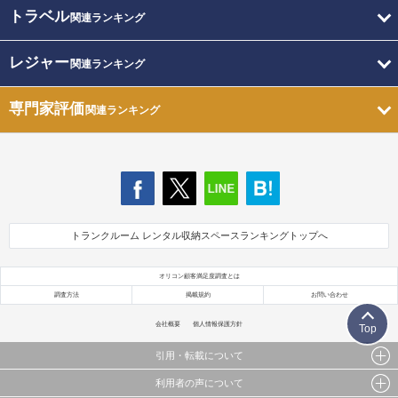
トラベル
関連ランキング
レジャー
関連ランキング
専門家評価
関連ランキング
トランクルーム レンタル収納スペースランキングトップへ
オリコン顧客満足度調査とは
調査方法
掲載規約
お問い合わせ
会社概要
個人情報保護方針
Top
引用・転載について
利用者の声について
当サイトで公開されている情報（文字、写真、イラスト、画像データ等）及びこれらの配置・