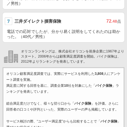
／男性）
三井ダイレクト損害保険
72
.48
点
電話での応対でしたが、分かり易く説明をしてくれたのは助か
った。（40代／男性）
オリコンランキングは、株式会社オリコンを前身企業に1967年より
スタート。2006年からは顧客満足度調査を開始。バイク保険は、
2012年よりランキングを発表しています。
オリコン顧客満足度調査では、実際にサービスを利用した
3,808
人にアンケ
ート調査を実施。
満足度に関する回答を基に、調査企業
10
社を対象にした「
バイク保険
」ラ
ンキングを発表しています。
総合満足度だけでなく、様々な切り口から「
バイク保険
」を評価。さらに
回答者の口コミや評判といった、実際のユーザーの声も掲載しています。
サービス検討の際、“ユーザー満足度”からも比較することで「
バイク保険
」