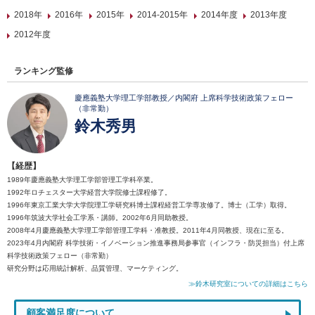
2018年
2016年
2015年
2014-2015年
2014年度
2013年度
2012年度
ランキング監修
慶應義塾大学理工学部教授／内閣府 上席科学技術政策フェロー
（非常勤）
鈴木秀男
【経歴】
1989年慶應義塾大学理工学部管理工学科卒業。
1992年ロチェスター大学経営大学院修士課程修了。
1996年東京工業大学大学院理工学研究科博士課程経営工学専攻修了。博士（工学）取得。
1996年筑波大学社会工学系・講師。2002年6月同助教授。
2008年4月慶應義塾大学理工学部管理工学科・准教授。2011年4月同教授、現在に至る。
2023年4月内閣府 科学技術・イノベーション推進事務局参事官（インフラ・防災担当）付上席
科学技術政策フェロー（非常勤）
研究分野は応用統計解析、品質管理、マーケティング。
≫鈴木研究室についての詳細はこちら
顧客満足度について