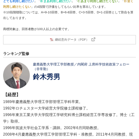
とても利用し続けたい
」「
B:まあ利用し続けたい
」「
C:あまり利用し続けたくない
」「
D:全く
利用し続けたくない
」の4段階で評価をしてもらい比率を算出しています。
※10段階聴取については、A=9-10回答、B=6-8回答、C=3-5回答、D=1-2回答として割合を算
出しております。
商標対象は、回答者数が100人以上の企業です。
継続意向データ（PDF）
ランキング監修
慶應義塾大学理工学部教授／内閣府 上席科学技術政策フェロー
（非常勤）
鈴木秀男
【経歴】
1989年慶應義塾大学理工学部管理工学科卒業。
1992年ロチェスター大学経営大学院修士課程修了。
1996年東京工業大学大学院理工学研究科博士課程経営工学専攻修了。博士（工
学）取得。
1996年筑波大学社会工学系・講師。2002年6月同助教授。
2008年4月慶應義塾大学理工学部管理工学科・准教授。2011年4月同教授、現