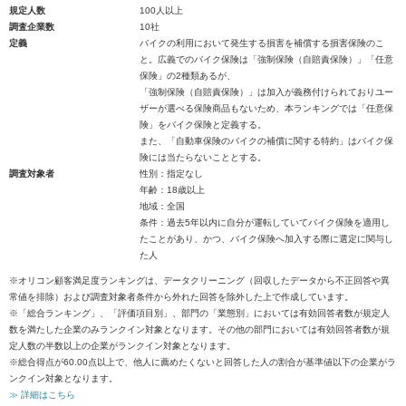
規定人数
100人以上
調査企業数
10社
定義
バイクの利用において発生する損害を補償する損害保険のこ
と。広義でのバイク保険は「強制保険（自賠責保険）」「任意
保険」の2種類あるが、
「強制保険（自賠責保険）」は加入が義務付けられておりユー
ザーが選べる保険商品もないため、本ランキングでは「任意保
険」をバイク保険と定義する。
また、「自動車保険のバイクの補償に関する特約」はバイク保
険には当たらないこととする。
調査対象者
性別：指定なし
年齢：18歳以上
地域：全国
条件：過去5年以内に自分が運転していてバイク保険を適用し
たことがあり、かつ、バイク保険へ加入する際に選定に関与し
た人
※オリコン顧客満足度ランキングは、データクリーニング（回収したデータから不正回答や異
常値を排除）および調査対象者条件から外れた回答を除外した上で作成しています。
※「総合ランキング」、「評価項目別」、部門の「業態別」においては有効回答者数が規定人
数を満たした企業のみランクイン対象となります。その他の部門においては有効回答者数が規
定人数の半数以上の企業がランクイン対象となります。
※総合得点が60.00点以上で、他人に薦めたくないと回答した人の割合が基準値以下の企業がラ
ンクイン対象となります。
≫ 詳細はこちら