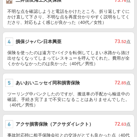
73
.76
点
不明な点を確認しようと電話をかけたところ、折り返しすぐに
かけ直して下さり、不明な点を再度分かりやすく説明をしてく
ださり、対応もよく感じが良かった（40代／女性）
損保ジャパン日本興亜
73
.52
点
保険を使ったのは遠方でバイクを転倒してしまい水路から抜け
出せなくなってしまってレスキューを呼んでくれた。費用が全
くかからなかったのは良かった（40代／男性）
あいおいニッセイ同和損害保険
72
.85
点
ツーリング中パンクしたのですが、搬送車の手配から輸送中の
確認、手続き完了まで不安になることはありませんでした。
（40代／男性）
アクサ損害保険（アクサダイレクト）
72
.63
点
事故対応時に相手保険会社との交渉がとても良かった点（40代