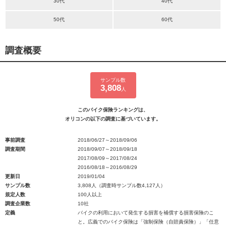
30代
40代
50代
60代
調査概要
サンプル数
3,808
人
このバイク保険ランキングは、
オリコンの以下の調査に基づいています。
事前調査
2018/06/27～2018/09/06
調査期間
2018/09/07～2018/09/18
2017/08/09～2017/08/24
2016/08/18～2016/08/29
更新日
2019/01/04
サンプル数
3,808人（調査時サンプル数4,127人）
規定人数
100人以上
調査企業数
10社
定義
バイクの利用において発生する損害を補償する損害保険のこ
と。広義でのバイク保険は「強制保険（自賠責保険）」「任意