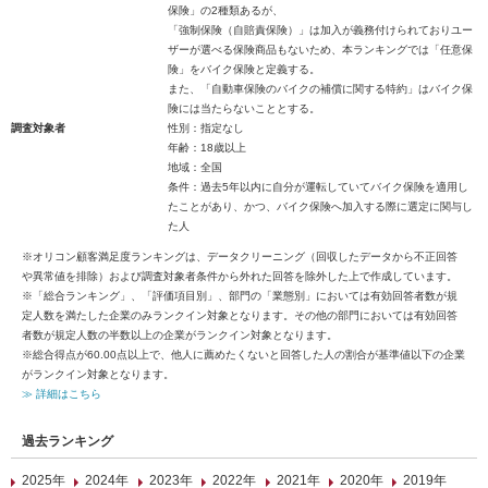
保険」の2種類あるが、
「強制保険（自賠責保険）」は加入が義務付けられておりユー
ザーが選べる保険商品もないため、本ランキングでは「任意保
険」をバイク保険と定義する。
また、「自動車保険のバイクの補償に関する特約」はバイク保
険には当たらないこととする。
調査対象者
性別：指定なし
年齢：18歳以上
地域：全国
条件：過去5年以内に自分が運転していてバイク保険を適用し
たことがあり、かつ、バイク保険へ加入する際に選定に関与し
た人
※オリコン顧客満足度ランキングは、データクリーニング（回収したデータから不正回答
や異常値を排除）および調査対象者条件から外れた回答を除外した上で作成しています。
※「総合ランキング」、「評価項目別」、部門の「業態別」においては有効回答者数が規
定人数を満たした企業のみランクイン対象となります。その他の部門においては有効回答
者数が規定人数の半数以上の企業がランクイン対象となります。
※総合得点が60.00点以上で、他人に薦めたくないと回答した人の割合が基準値以下の企業
がランクイン対象となります。
≫ 詳細はこちら
過去ランキング
2025年
2024年
2023年
2022年
2021年
2020年
2019年