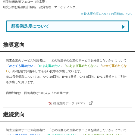
科学技術政策フェロー（非常勤）
研究分野は応用統計解析、品質管理、マーケティング。
≫鈴木研究室についての詳細はこちら
顧客満足度について
推奨意向
調査企業のサービス利用者に、「どの程度その企業のサービスを推奨したいか」について
「
A:とても薦めたい
」「
B:まあ薦めたい
」「
C:あまり薦めたくない
」「
D:全く薦めたくな
い
」の4段階で評価をしてもらい比率を算出しています。
※10段階聴取については、A=9-10回答、B=6-8回答、C=3-5回答、D=1-2回答として割合
を算出しております。
商標対象は、回答者数が100人以上の企業です。
推奨意向データ（PDF）
継続意向
調査企業のサービス利用者に、「どの程度その企業のサービスを継続したいか」について