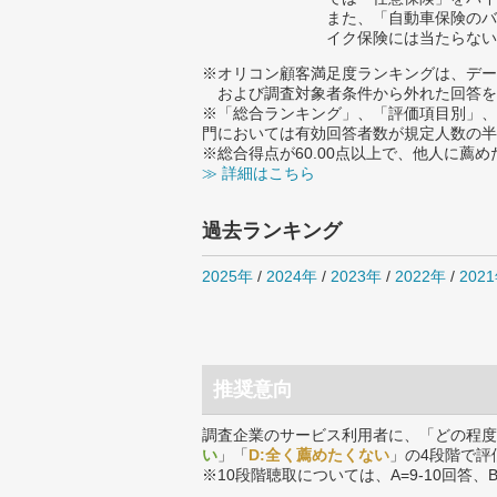
また、「自動車保険のバ
イク保険には当たらない
※オリコン顧客満足度ランキングは、デー
および調査対象者条件から外れた回答を
※「総合ランキング」、「評価項目別」、
門においては有効回答者数が規定人数の半
※総合得点が60.00点以上で、他人に
≫ 詳細はこちら
過去ランキング
2025年
/
2024年
/
2023年
/
2022年
/
202
推奨意向
調査企業のサービス利用者に、「どの程度
い
」「
D:全く薦めたくない
」の4段階で評
※10段階聴取については、A=9-10回答、