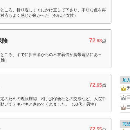
たところ、折り返しすぐにかけ直して下さり、不明な点を再
対応もよく感じが良かった（40代／女性）
72
保険
.68
点
たところ、すでに担当者からの不在着信が携帯電話にあっ
男性）
加
72
亜
.65
点
査定のための現状確認、相手損保会社との交渉など、入院中
動いてテキパキと進めてくれました。（50代／男性）
商
72
険
.55
点