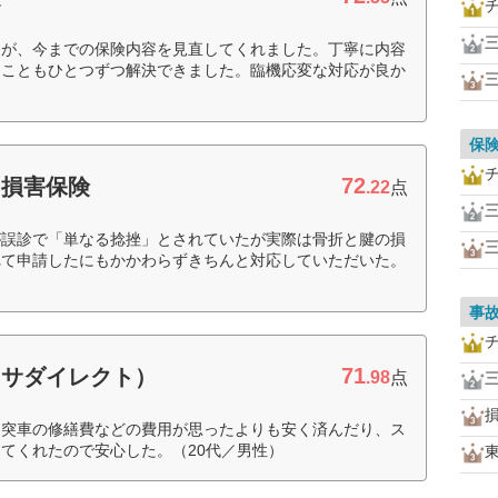
すが、今までの保険内容を見直してくれました。丁寧に内容
たこともひとつずつ解決できました。臨機応変な対応が良か
保
72
和損害保険
.22
点
が誤診で「単なる捻挫」とされていたが実際は骨折と腱の損
れて申請したにもかかわらずきちんと対応していただいた。
事
71
クサダイレクト）
.98
点
追突車の修繕費などの費用が思ったよりも安く済んだり、ス
てくれたので安心した。（20代／男性）