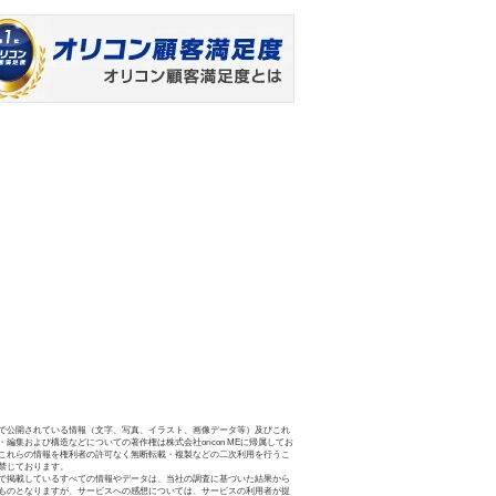
で公開されている情報（文字、写真、イラスト、画像データ等）及びこれ
・編集および構造などについての著作権は株式会社oricon MEに帰属してお
これらの情報を権利者の許可なく無断転載・複製などの二次利用を行うこ
禁じております。
で掲載しているすべての情報やデータは、当社の調査に基づいた結果から
ものとなりますが、サービスへの感想については、サービスの利用者が提