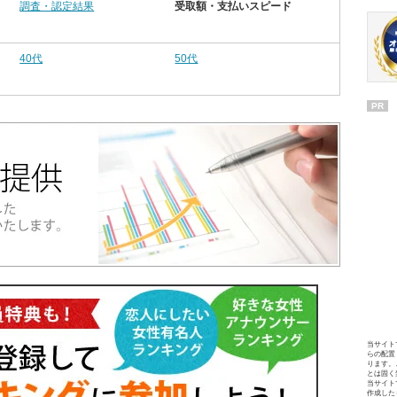
調査・認定結果
受取額・支払いスピード
40代
50代
PR
当サイト
らの配置
ります。
とは固く
当サイト
作成した