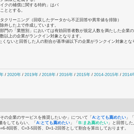
イクの補償に関する特約」はバ
こととする。
タクリーニング（回収したデータから不正回答や異常値を排除）
除外した上で作成しています。
部門の「業態別」においては有効回答者数が規定人数を満たした企業の
数以上の企業がランクイン対象となります。
薦めたくないと回答した人の割合が基準値以下の企業がランクイン対象とな
1年
/
2020年
/
2019年
/
2018年
/
2016年
/
2015年
/
2014-2015年
/
201
その企業のサービスを推奨したいか」について「
A:とても薦めたい
」
価をしてもらい、「
A:とても薦めたい
」「
B:まあ薦めたい
」と回答した
B=6-8回答、C=3-5回答、D=1-2回答として割合を算出しております。