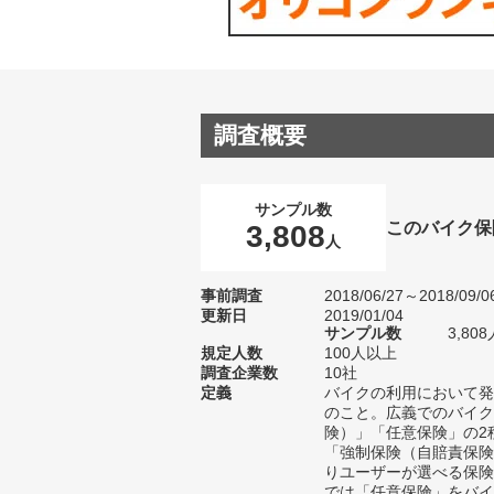
調査概要
サンプル数
このバイク保
3,808
人
事前調査
2018/06/27～2018/09/0
更新日
2019/01/04
サンプル数
3,8
規定人数
100人以上
調査企業数
10社
定義
バイクの利用において発
のこと。広義でのバイク
険）」「任意保険」の2
「強制保険（自賠責保険
りユーザーが選べる保険
では「任意保険」をバイ