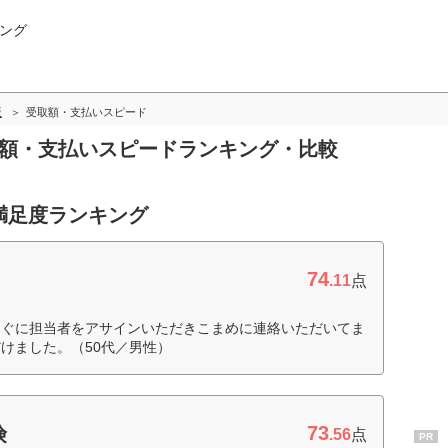
ング
版
受取額・支払いスピード
取額・支払いスピードランキング・比較
満足度ランキング
74
.11
点
すぐに担当者をアサインいただきこまめに連絡いただいてま
けました。（50代／男性）
73
険
.56
点
PR