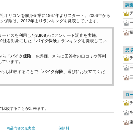
調
オリコンを前身企業に1967年よりスタート。2006年から
ク保険は、2012年よりランキングを発表しています。
サービスを利用した
3,808
人にアンケート調査を実施。
10
社を対象にした「
バイク保険
」ランキングを発表してい
受
から「
バイク保険
」を評価。さらに回答者の口コミや評判
しています。
からも比較することで「
バイク保険
」選びにお役立てくだ
ロ
て比較することが出来ます。
商品内容の充実度
保険料