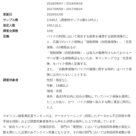
2018/09/07～2018/09/18
2017/08/09～2017/08/24
更新日
2020/01/06
サンプル数
3,648人（調査時サンプル数4,185人）
規定人数
100人以上
調査企業数
10社
定義
バイクの利用において発生する損害を補償する損害保険のこ
と。広義でのバイク保険は「強制保険（自賠責保険）」「任意
保険」の2種類あるが、
「強制保険（自賠責保険）」は加入が義務付けられておりユー
ザーが選べる保険商品もないため、本ランキングでは「任意保
険」をバイク保険と定義する。
また、「自動車保険のバイクの補償に関する特約」はバイク保
険には当たらないこととする。
調査対象者
性別：指定なし
年齢：18歳以上
地域：全国
条件：過去5年以内に自分が運転していてバイク保険を適用し
たことがあり、かつ、バイク保険へ加入する際に選定に関与し
た人
※オリコン顧客満足度ランキングは、データクリーニング（回収したデータから不正回答や異
常値を排除）および調査対象者条件から外れた回答を除外した上で作成しています。
※「総合ランキング」、「評価項目別」、部門の「業態別」においては有効回答者数が規定人
数を満たした企業のみランクイン対象となります。その他の部門においては有効回答者数が規