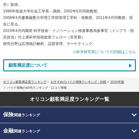
学）取得。
1996年筑波大学社会工学系・講師。2002年6月同助教授。
2008年4月慶應義塾大学理工学部管理工学科・准教授。2011年4月同教授、現
在に至る。
2023年4月内閣府 科学技術・イノベーション推進事務局参事官（インフラ・防
災担当）付上席科学技術政策フェロー（非常勤）
研究分野は応用統計解析、品質管理、マーケティング。
≫鈴木研究室についての詳細はこちら
顧客満足度について
オリコン顧客満足度ランキング
おすすめのバイク保険ランキング・比較
2020年版
バイク保険の40代ランキング・口コミ情報
オリコン顧客満足度
ランキング一覧
保険
関連ランキング
金融
関連ランキング