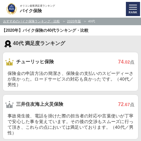
オリコン顧客満足度ランキング
バイク保険
おすすめのバイク保険ランキング・比較
2020年版
40代
【2020年】バイク保険の40代ランキング・比較
40代 満足度ランキング
チューリッヒ保険
74
.02
点
保険金の申請方法の簡潔さ、保険金の支払いのスピーディーさ
が良かった。ロードサービスの対応も良かったです。（40代／
男性）
三井住友海上火災保険
72
.67
点
事故発生後、電話を掛けた際の担当者の対応や言葉使いが丁寧
で安心した事を覚えています。その後の交渉もスムーズに行っ
て頂き、これらの点においては満足いております。（40代／男
性）