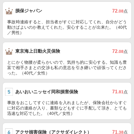
損保ジャパン
72
.08
点
事故時連絡すると、担当者がすぐに対応してくれ、自分がどう
動けばよいのか教えてくれた。安心することが出来た。（40代
／男性）
東京海上日動火災保険
72
.08
点
とにかく物腰が柔らかいので、気持ち的に安心する。知識も豊
富で相手さまとの交渉も私の意志を引き継いで頑張ってくださ
った。（40代／女性）
あいおいニッセイ同和損害保険
71
.81
点
事故をおこしてすぐに連絡を入れましたが、保険会社からすぐ
に対応の連絡が入り、書類などもすぐに手配して頂き、とても
迅速な対応でした。（40代／女性）
アクサ損害保険（アクサダイレクト）
71
.38
点