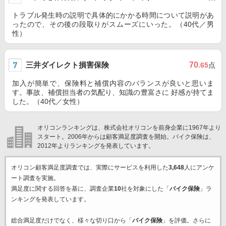
トラブル発生時の説明で具体的にかかる時間について説明があ
ったので、その後の段取りがスムーズにいった。（40代／男
性）
三井ダイレクト損害保険
70
.65
点
加入が簡単で、保険料と補償内容のバランスが良いと思いま
す。事故、補償担当者の気配り、知識の豊富さに 好感が持てま
した。（40代／女性）
オリコンランキングは、株式会社オリコンを前身企業に1967年より
スタート。2006年からは顧客満足度調査を開始。バイク保険は、
2012年よりランキングを発表しています。
オリコン顧客満足度調査では、実際にサービスを利用した
3,648
人にアンケ
ート調査を実施。
満足度に関する回答を基に、調査企業
10
社を対象にした「
バイク保険
」ラ
ンキングを発表しています。
総合満足度だけでなく、様々な切り口から「
バイク保険
」を評価。さらに