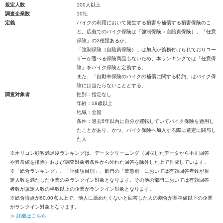
規定人数
100人以上
調査企業数
10社
定義
バイクの利用において発生する損害を補償する損害保険のこ
と。広義でのバイク保険は「強制保険（自賠責保険）」「任意
保険」の2種類あるが、
「強制保険（自賠責保険）」は加入が義務付けられておりユー
ザーが選べる保険商品もないため、本ランキングでは「任意保
険」をバイク保険と定義する。
また、「自動車保険のバイクの補償に関する特約」はバイク保
険には当たらないこととする。
調査対象者
性別：指定なし
年齢：18歳以上
地域：全国
条件：過去5年以内に自分が運転していてバイク保険を適用し
たことがあり、かつ、バイク保険へ加入する際に選定に関与し
た人
※オリコン顧客満足度ランキングは、データクリーニング（回収したデータから不正回答
や異常値を排除）および調査対象者条件から外れた回答を除外した上で作成しています。
※「総合ランキング」、「評価項目別」、部門の「業態別」においては有効回答者数が規
定人数を満たした企業のみランクイン対象となります。その他の部門においては有効回答
者数が規定人数の半数以上の企業がランクイン対象となります。
※総合得点が60.00点以上で、他人に薦めたくないと回答した人の割合が基準値以下の企業
がランクイン対象となります。
≫ 詳細はこちら