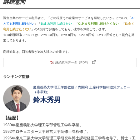
継続意向
調査企業のサービス利用者に、「どの程度その企業のサービスを継続したいか」について「
A:
とても利用し続けたい
」「
B:まあ利用し続けたい
」「
C:あまり利用し続けたくない
」「
D:全く
利用し続けたくない
」の4段階で評価をしてもらい比率を算出しています。
※10段階聴取については、A=9-10回答、B=6-8回答、C=3-5回答、D=1-2回答として割合を算
出しております。
商標対象は、回答者数が100人以上の企業です。
継続意向データ（PDF）
ランキング監修
慶應義塾大学理工学部教授／内閣府 上席科学技術政策フェロー
（非常勤）
鈴木秀男
【経歴】
1989年慶應義塾大学理工学部管理工学科卒業。
1992年ロチェスター大学経営大学院修士課程修了。
1996年東京工業大学大学院理工学研究科博士課程経営工学専攻修了。博士（工