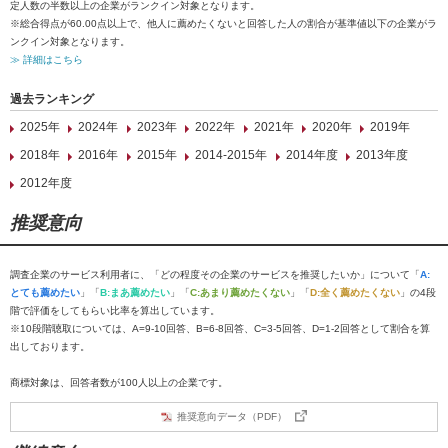
定人数の半数以上の企業がランクイン対象となります。
※総合得点が60.00点以上で、他人に薦めたくないと回答した人の割合が基準値以下の企業がラ
ンクイン対象となります。
≫ 詳細はこちら
過去ランキング
2025年
2024年
2023年
2022年
2021年
2020年
2019年
2018年
2016年
2015年
2014-2015年
2014年度
2013年度
2012年度
推奨意向
調査企業のサービス利用者に、「どの程度その企業のサービスを推奨したいか」について「
A:
とても薦めたい
」「
B:まあ薦めたい
」「
C:あまり薦めたくない
」「
D:全く薦めたくない
」の4段
階で評価をしてもらい比率を算出しています。
※10段階聴取については、A=9-10回答、B=6-8回答、C=3-5回答、D=1-2回答として割合を算
出しております。
商標対象は、回答者数が100人以上の企業です。
推奨意向データ（PDF）