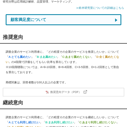
研究分野は応用統計解析、品質管理、マーケティング。
≫鈴木研究室についての詳細はこちら
顧客満足度について
推奨意向
調査企業のサービス利用者に、「どの程度その企業のサービスを推奨したいか」について
「
A:とても薦めたい
」「
B:まあ薦めたい
」「
C:あまり薦めたくない
」「
D:全く薦めたくな
い
」の4段階で評価をしてもらい比率を算出しています。
※10段階聴取については、A=9-10回答、B=6-8回答、C=3-5回答、D=1-2回答として割合
を算出しております。
商標対象は、回答者数が100人以上の企業です。
推奨意向データ（PDF）
継続意向
調査企業のサービス利用者に、「どの程度その企業のサービスを継続したいか」について
「
A:とても利用し続けたい
」「
B:まあ利用し続けたい
」「
C:あまり利用し続けたくない
」