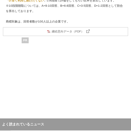
「
D:全く利用し続けたくない
」の4段階で評価をしてもらい比率を算出しています。
※10段階聴取については、A=9-10回答、B=6-8回答、C=3-5回答、D=1-2回答として割合
を算出しております。
商標対象は、回答者数が100人以上の企業です。
継続意向データ（PDF）
PR
よく読まれているニュース