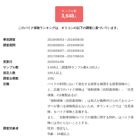
サンプル数
3,648
人
このバイク保険ランキングは、オリコンの以下の調査に基づいています。
事前調査
2019/06/03～2019/08/30
調査期間
2019/09/02～2019/09/26
2018/09/07～2018/09/18
2017/08/09～2017/08/24
更新日
2020/01/06
サンプル数
3,648人（調査時サンプル数4,185人）
規定人数
100人以上
調査企業数
10社
定義
バイクの利用において発生する損害を補償する損害保険のこ
と。広義でのバイク保険は「強制保険（自賠責保険）」「任意
保険」の2種類あるが、
「強制保険（自賠責保険）」は加入が義務付けられておりユー
ザーが選べる保険商品もないため、本ランキングでは「任意保
険」をバイク保険と定義する。
また、「自動車保険のバイクの補償に関する特約」はバイク保
険には当たらないこととする。
調査対象者
性別：指定なし
年齢：18歳以上