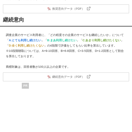
推奨意向データ（PDF）
継続意向
調査企業のサービス利用者に、「どの程度その企業のサービスを継続したいか」について
「
A:とても利用し続けたい
」「
B:まあ利用し続けたい
」「
C:あまり利用し続けたくない
」
「
D:全く利用し続けたくない
」の4段階で評価をしてもらい比率を算出しています。
※10段階聴取については、A=9-10回答、B=6-8回答、C=3-5回答、D=1-2回答として割合
を算出しております。
商標対象は、回答者数が100人以上の企業です。
継続意向データ（PDF）
PR