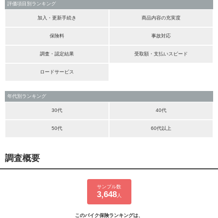
評価項目別ランキング
加入・更新手続き
商品内容の充実度
保険料
事故対応
調査・認定結果
受取額・支払いスピード
ロードサービス
年代別ランキング
30代
40代
50代
60代以上
調査概要
サンプル数
3,648
人
このバイク保険ランキングは、