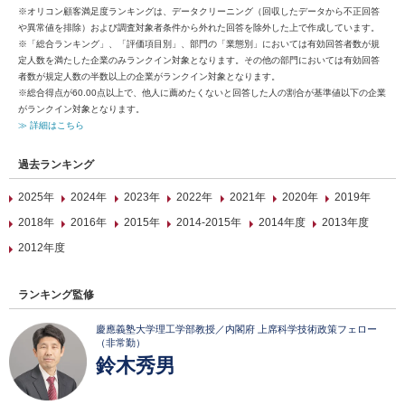
※オリコン顧客満足度ランキングは、データクリーニング（回収したデータから不正回答
や異常値を排除）および調査対象者条件から外れた回答を除外した上で作成しています。
※「総合ランキング」、「評価項目別」、部門の「業態別」においては有効回答者数が規
定人数を満たした企業のみランクイン対象となります。その他の部門においては有効回答
者数が規定人数の半数以上の企業がランクイン対象となります。
※総合得点が60.00点以上で、他人に薦めたくないと回答した人の割合が基準値以下の企業
がランクイン対象となります。
≫ 詳細はこちら
過去ランキング
2025年
2024年
2023年
2022年
2021年
2020年
2019年
2018年
2016年
2015年
2014-2015年
2014年度
2013年度
2012年度
ランキング監修
慶應義塾大学理工学部教授／内閣府 上席科学技術政策フェロー
（非常勤）
鈴木秀男