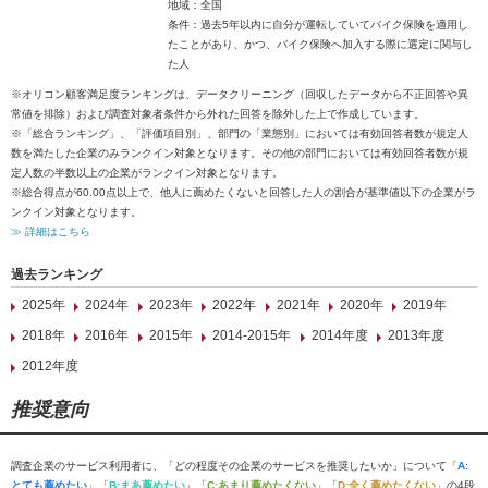
地域：全国
条件：過去5年以内に自分が運転していてバイク保険を適用し
たことがあり、かつ、バイク保険へ加入する際に選定に関与し
た人
※オリコン顧客満足度ランキングは、データクリーニング（回収したデータから不正回答や異
常値を排除）および調査対象者条件から外れた回答を除外した上で作成しています。
※「総合ランキング」、「評価項目別」、部門の「業態別」においては有効回答者数が規定人
数を満たした企業のみランクイン対象となります。その他の部門においては有効回答者数が規
定人数の半数以上の企業がランクイン対象となります。
※総合得点が60.00点以上で、他人に薦めたくないと回答した人の割合が基準値以下の企業がラ
ンクイン対象となります。
≫ 詳細はこちら
過去ランキング
2025年
2024年
2023年
2022年
2021年
2020年
2019年
2018年
2016年
2015年
2014-2015年
2014年度
2013年度
2012年度
推奨意向
調査企業のサービス利用者に、「どの程度その企業のサービスを推奨したいか」について「
A:
とても薦めたい
」「
B:まあ薦めたい
」「
C:あまり薦めたくない
」「
D:全く薦めたくない
」の4段