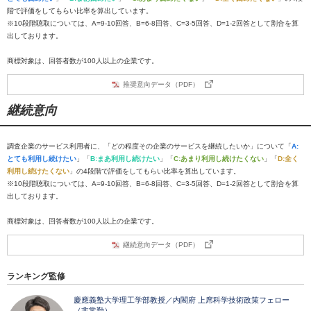
階で評価をしてもらい比率を算出しています。
※10段階聴取については、A=9-10回答、B=6-8回答、C=3-5回答、D=1-2回答として割合を算
出しております。
商標対象は、回答者数が100人以上の企業です。
推奨意向データ（PDF）
継続意向
調査企業のサービス利用者に、「どの程度その企業のサービスを継続したいか」について「
A:
とても利用し続けたい
」「
B:まあ利用し続けたい
」「
C:あまり利用し続けたくない
」「
D:全く
利用し続けたくない
」の4段階で評価をしてもらい比率を算出しています。
※10段階聴取については、A=9-10回答、B=6-8回答、C=3-5回答、D=1-2回答として割合を算
出しております。
商標対象は、回答者数が100人以上の企業です。
継続意向データ（PDF）
ランキング監修
慶應義塾大学理工学部教授／内閣府 上席科学技術政策フェロー
（非常勤）