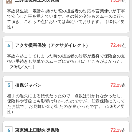
73
.14
点
事故発生後、電話を掛けた際の担当者の対応や言葉使いが丁寧
で安心した事を覚えています。その後の交渉もスムーズに行っ
て頂き、これらの点においては満足いております。（40代／男
性）
アクサ損害保険（アクサダイレクト）
72
.46
点
事故を起こしてしまった時の担当者の対応が親身で保険金の支
払い手続きも簡単でスムーズに支払われたところがよかった。
（30代／女性）
損保ジャパン
72
.29
点
相手の過失による転倒だったので、点数は引かれなかったし、
保険料や等級にも影響は無かったのですが、任意保険に入って
たお陰で、お見舞い金が出たのが良かったです。（30代／男
性）
東京海上日動火災保険
72
.19
点