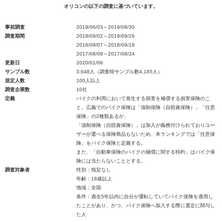
オリコンの以下の調査に基づいています。
事前調査
2019/06/03～2019/08/30
調査期間
2019/09/02～2019/09/26
2018/09/07～2018/09/18
2017/08/09～2017/08/24
更新日
2020/01/06
サンプル数
3,648人（調査時サンプル数4,185人）
規定人数
100人以上
調査企業数
10社
定義
バイクの利用において発生する損害を補償する損害保険のこ
と。広義でのバイク保険は「強制保険（自賠責保険）」「任意
保険」の2種類あるが、
「強制保険（自賠責保険）」は加入が義務付けられておりユー
ザーが選べる保険商品もないため、本ランキングでは「任意保
険」をバイク保険と定義する。
また、「自動車保険のバイクの補償に関する特約」はバイク保
険には当たらないこととする。
調査対象者
性別：指定なし
年齢：18歳以上
地域：全国
条件：過去5年以内に自分が運転していてバイク保険を適用し
たことがあり、かつ、バイク保険へ加入する際に選定に関与し
た人