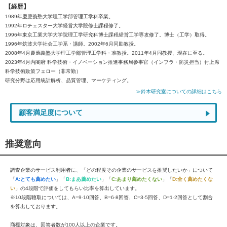
【経歴】
1989年慶應義塾大学理工学部管理工学科卒業。
1992年ロチェスター大学経営大学院修士課程修了。
1996年東京工業大学大学院理工学研究科博士課程経営工学専攻修了。博士（工学）取得。
1996年筑波大学社会工学系・講師。2002年6月同助教授。
2008年4月慶應義塾大学理工学部管理工学科・准教授。2011年4月同教授、現在に至る。
2023年4月内閣府 科学技術・イノベーション推進事務局参事官（インフラ・防災担当）付上席
科学技術政策フェロー（非常勤）
研究分野は応用統計解析、品質管理、マーケティング。
≫鈴木研究室についての詳細はこちら
顧客満足度について
推奨意向
調査企業のサービス利用者に、「どの程度その企業のサービスを推奨したいか」について
「
A:とても薦めたい
」「
B:まあ薦めたい
」「
C:あまり薦めたくない
」「
D:全く薦めたくな
い
」の4段階で評価をしてもらい比率を算出しています。
※10段階聴取については、A=9-10回答、B=6-8回答、C=3-5回答、D=1-2回答として割合
を算出しております。
商標対象は、回答者数が100人以上の企業です。