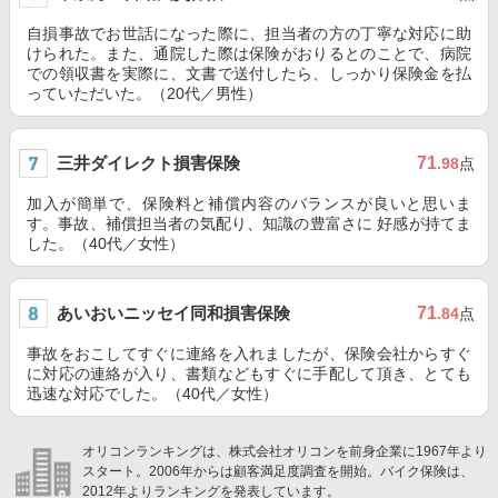
自損事故でお世話になった際に、担当者の方の丁寧な対応に助
けられた。また、通院した際は保険がおりるとのことで、病院
での領収書を実際に、文書で送付したら、しっかり保険金を払
っていただいた。（20代／男性）
三井ダイレクト損害保険
71
.98
点
加入が簡単で、保険料と補償内容のバランスが良いと思いま
す。事故、補償担当者の気配り、知識の豊富さに 好感が持てま
した。（40代／女性）
あいおいニッセイ同和損害保険
71
.84
点
事故をおこしてすぐに連絡を入れましたが、保険会社からすぐ
に対応の連絡が入り、書類などもすぐに手配して頂き、とても
迅速な対応でした。（40代／女性）
オリコンランキングは、株式会社オリコンを前身企業に1967年より
スタート。2006年からは顧客満足度調査を開始。バイク保険は、
2012年よりランキングを発表しています。