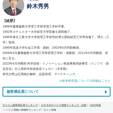
鈴木秀男
【経歴】
1989年慶應義塾大学理工学部管理工学科卒業。
1992年ロチェスター大学経営大学院修士課程修了。
1996年東京工業大学大学院理工学研究科博士課程経営工学専攻修了。博士（工
学）取得。
1996年筑波大学社会工学系・講師。2002年6月同助教授。
2008年4月慶應義塾大学理工学部管理工学科・准教授。2011年4月同教授、現
在に至る。
2023年4月内閣府 科学技術・イノベーション推進事務局参事官（インフラ・防
災担当）付上席科学技術政策フェロー（非常勤）
研究分野は応用統計解析、品質管理、マーケティング。
≫鈴木研究室についての詳細はこちら
顧客満足度について
オリコン顧客満足度ランキング
おすすめのバイク保険ランキング・比較
2020年版
バイク保険の保険料ランキング・口コミ情報