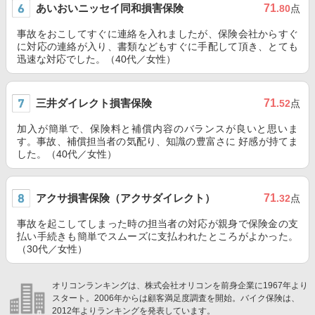
あいおいニッセイ同和損害保険
71
.80
点
事故をおこしてすぐに連絡を入れましたが、保険会社からすぐ
に対応の連絡が入り、書類などもすぐに手配して頂き、とても
迅速な対応でした。（40代／女性）
三井ダイレクト損害保険
71
.52
点
加入が簡単で、保険料と補償内容のバランスが良いと思いま
す。事故、補償担当者の気配り、知識の豊富さに 好感が持てま
した。（40代／女性）
アクサ損害保険（アクサダイレクト）
71
.32
点
事故を起こしてしまった時の担当者の対応が親身で保険金の支
払い手続きも簡単でスムーズに支払われたところがよかった。
（30代／女性）
オリコンランキングは、株式会社オリコンを前身企業に1967年より
スタート。2006年からは顧客満足度調査を開始。バイク保険は、
2012年よりランキングを発表しています。