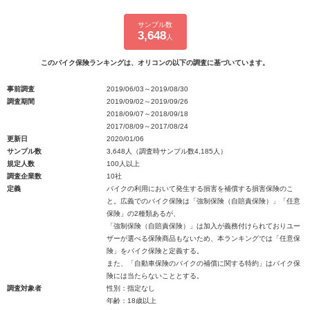
サンプル数
3,648
人
このバイク保険ランキングは、オリコンの以下の調査に基づいています。
事前調査
2019/06/03～2019/08/30
調査期間
2019/09/02～2019/09/26
2018/09/07～2018/09/18
2017/08/09～2017/08/24
更新日
2020/01/06
サンプル数
3,648人（調査時サンプル数4,185人）
規定人数
100人以上
調査企業数
10社
定義
バイクの利用において発生する損害を補償する損害保険のこ
と。広義でのバイク保険は「強制保険（自賠責保険）」「任意
保険」の2種類あるが、
「強制保険（自賠責保険）」は加入が義務付けられておりユー
ザーが選べる保険商品もないため、本ランキングでは「任意保
険」をバイク保険と定義する。
また、「自動車保険のバイクの補償に関する特約」はバイク保
険には当たらないこととする。
調査対象者
性別：指定なし
年齢：18歳以上