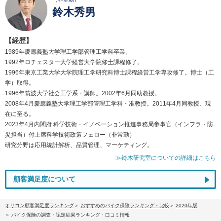
鈴木秀男
【経歴】
1989年慶應義塾大学理工学部管理工学科卒業。
1992年ロチェスター大学経営大学院修士課程修了。
1996年東京工業大学大学院理工学研究科博士課程経営工学専攻修了。博士（工
学）取得。
1996年筑波大学社会工学系・講師。2002年6月同助教授。
2008年4月慶應義塾大学理工学部管理工学科・准教授。2011年4月同教授、現
在に至る。
2023年4月内閣府 科学技術・イノベーション推進事務局参事官（インフラ・防
災担当）付上席科学技術政策フェロー（非常勤）
研究分野は応用統計解析、品質管理、マーケティング。
≫鈴木研究室についての詳細はこちら
顧客満足度について
オリコン顧客満足度ランキング
おすすめのバイク保険ランキング・比較
2020年版
バイク保険の調査・認定結果ランキング・口コミ情報