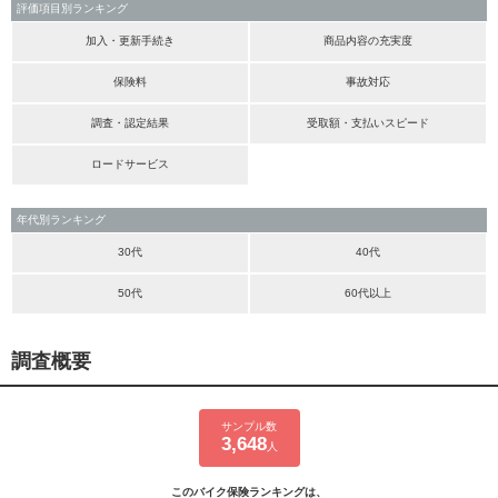
評価項目別ランキング
加入・更新手続き
商品内容の充実度
保険料
事故対応
調査・認定結果
受取額・支払いスピード
ロードサービス
年代別ランキング
30代
40代
50代
60代以上
調査概要
サンプル数
3,648
人
このバイク保険ランキングは、