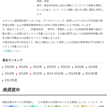
地域：全国
条件：過去5年以内に自分が運転していてバイク保険を適用し
たことがあり、かつ、バイク保険へ加入する際に選定に関与し
た人
※オリコン顧客満足度ランキングは、データクリーニング（回収したデータから不正回答や異
常値を排除）および調査対象者条件から外れた回答を除外した上で作成しています。
※「総合ランキング」、「評価項目別」、部門の「業態別」においては有効回答者数が規定人
数を満たした企業のみランクイン対象となります。その他の部門においては有効回答者数が規
定人数の半数以上の企業がランクイン対象となります。
※総合得点が60.00点以上で、他人に薦めたくないと回答した人の割合が基準値以下の企業がラ
ンクイン対象となります。
≫ 詳細はこちら
過去ランキング
2025年
2024年
2023年
2022年
2021年
2020年
2019年
2018年
2016年
2015年
2014-2015年
2014年度
2013年度
2012年度
推奨意向
調査企業のサービス利用者に、「どの程度その企業のサービスを推奨したいか」について「
A:
とても薦めたい
」「
B:まあ薦めたい
」「
C:あまり薦めたくない
」「
D:全く薦めたくない
」の4段