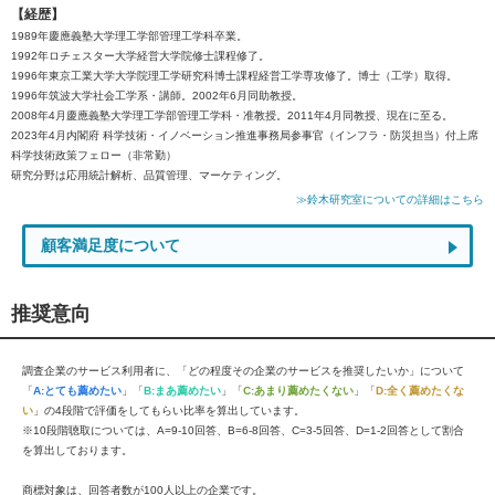
【経歴】
1989年慶應義塾大学理工学部管理工学科卒業。
1992年ロチェスター大学経営大学院修士課程修了。
1996年東京工業大学大学院理工学研究科博士課程経営工学専攻修了。博士（工学）取得。
1996年筑波大学社会工学系・講師。2002年6月同助教授。
2008年4月慶應義塾大学理工学部管理工学科・准教授。2011年4月同教授、現在に至る。
2023年4月内閣府 科学技術・イノベーション推進事務局参事官（インフラ・防災担当）付上席
科学技術政策フェロー（非常勤）
研究分野は応用統計解析、品質管理、マーケティング。
≫鈴木研究室についての詳細はこちら
顧客満足度について
推奨意向
調査企業のサービス利用者に、「どの程度その企業のサービスを推奨したいか」について
「
A:とても薦めたい
」「
B:まあ薦めたい
」「
C:あまり薦めたくない
」「
D:全く薦めたくな
い
」の4段階で評価をしてもらい比率を算出しています。
※10段階聴取については、A=9-10回答、B=6-8回答、C=3-5回答、D=1-2回答として割合
を算出しております。
商標対象は、回答者数が100人以上の企業です。