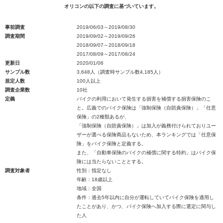
オリコンの以下の調査に基づいています。
事前調査
2019/06/03～2019/08/30
調査期間
2019/09/02～2019/09/26
2018/09/07～2018/09/18
2017/08/09～2017/08/24
更新日
2020/01/06
サンプル数
3,648人（調査時サンプル数4,185人）
規定人数
100人以上
調査企業数
10社
定義
バイクの利用において発生する損害を補償する損害保険のこ
と。広義でのバイク保険は「強制保険（自賠責保険）」「任意
保険」の2種類あるが、
「強制保険（自賠責保険）」は加入が義務付けられておりユー
ザーが選べる保険商品もないため、本ランキングでは「任意保
険」をバイク保険と定義する。
また、「自動車保険のバイクの補償に関する特約」はバイク保
険には当たらないこととする。
調査対象者
性別：指定なし
年齢：18歳以上
地域：全国
条件：過去5年以内に自分が運転していてバイク保険を適用し
たことがあり、かつ、バイク保険へ加入する際に選定に関与し
た人