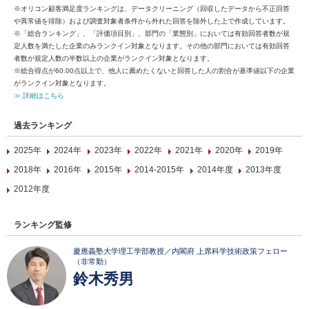
※オリコン顧客満足度ランキングは、データクリーニング（回収したデータから不正回答
や異常値を排除）および調査対象者条件から外れた回答を除外した上で作成しています。
※「総合ランキング」、「評価項目別」、部門の「業態別」においては有効回答者数が規
定人数を満たした企業のみランクイン対象となります。その他の部門においては有効回答
者数が規定人数の半数以上の企業がランクイン対象となります。
※総合得点が60.00点以上で、他人に薦めたくないと回答した人の割合が基準値以下の企業
がランクイン対象となります。
≫ 詳細はこちら
過去ランキング
2025年
2024年
2023年
2022年
2021年
2020年
2019年
2018年
2016年
2015年
2014-2015年
2014年度
2013年度
2012年度
ランキング監修
慶應義塾大学理工学部教授／内閣府 上席科学技術政策フェロー
（非常勤）
鈴木秀男