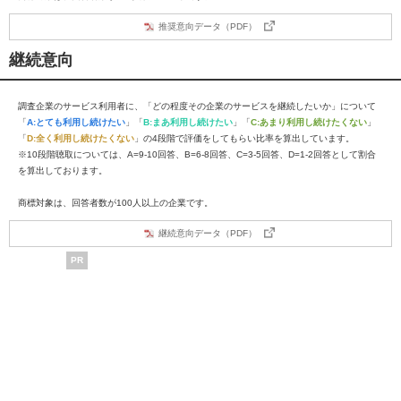
推奨意向データ（PDF）
継続意向
調査企業のサービス利用者に、「どの程度その企業のサービスを継続したいか」について
「
A:とても利用し続けたい
」「
B:まあ利用し続けたい
」「
C:あまり利用し続けたくない
」
「
D:全く利用し続けたくない
」の4段階で評価をしてもらい比率を算出しています。
※10段階聴取については、A=9-10回答、B=6-8回答、C=3-5回答、D=1-2回答として割合
を算出しております。
商標対象は、回答者数が100人以上の企業です。
継続意向データ（PDF）
PR