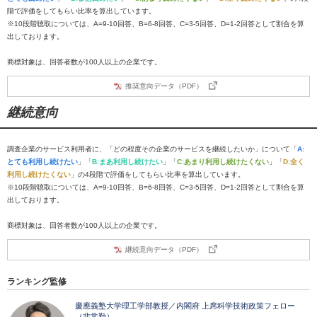
階で評価をしてもらい比率を算出しています。
※10段階聴取については、A=9-10回答、B=6-8回答、C=3-5回答、D=1-2回答として割合を算
出しております。
商標対象は、回答者数が100人以上の企業です。
推奨意向データ（PDF）
継続意向
調査企業のサービス利用者に、「どの程度その企業のサービスを継続したいか」について「
A:
とても利用し続けたい
」「
B:まあ利用し続けたい
」「
C:あまり利用し続けたくない
」「
D:全く
利用し続けたくない
」の4段階で評価をしてもらい比率を算出しています。
※10段階聴取については、A=9-10回答、B=6-8回答、C=3-5回答、D=1-2回答として割合を算
出しております。
商標対象は、回答者数が100人以上の企業です。
継続意向データ（PDF）
ランキング監修
慶應義塾大学理工学部教授／内閣府 上席科学技術政策フェロー
（非常勤）