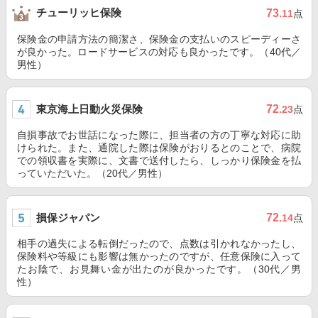
チューリッヒ保険
73
.11
点
保険金の申請方法の簡潔さ、保険金の支払いのスピーディーさ
が良かった。ロードサービスの対応も良かったです。（40代／
男性）
東京海上日動火災保険
72
.23
点
自損事故でお世話になった際に、担当者の方の丁寧な対応に助
けられた。また、通院した際は保険がおりるとのことで、病院
での領収書を実際に、文書で送付したら、しっかり保険金を払
っていただいた。（20代／男性）
損保ジャパン
72
.14
点
相手の過失による転倒だったので、点数は引かれなかったし、
保険料や等級にも影響は無かったのですが、任意保険に入って
たお陰で、お見舞い金が出たのが良かったです。（30代／男
性）