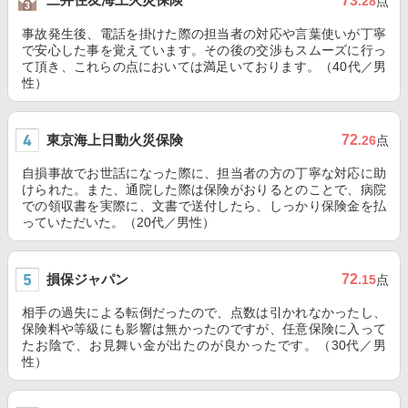
73
.28
点
事故発生後、電話を掛けた際の担当者の対応や言葉使いが丁寧
で安心した事を覚えています。その後の交渉もスムーズに行っ
て頂き、これらの点においては満足いております。（40代／男
性）
東京海上日動火災保険
72
.26
点
自損事故でお世話になった際に、担当者の方の丁寧な対応に助
けられた。また、通院した際は保険がおりるとのことで、病院
での領収書を実際に、文書で送付したら、しっかり保険金を払
っていただいた。（20代／男性）
損保ジャパン
72
.15
点
相手の過失による転倒だったので、点数は引かれなかったし、
保険料や等級にも影響は無かったのですが、任意保険に入って
たお陰で、お見舞い金が出たのが良かったです。（30代／男
性）