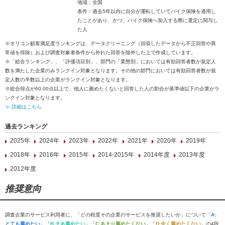
地域：全国
条件：過去5年以内に自分が運転していてバイク保険を適用し
たことがあり、かつ、バイク保険へ加入する際に選定に関与し
た人
※オリコン顧客満足度ランキングは、データクリーニング（回収したデータから不正回答や異
常値を排除）および調査対象者条件から外れた回答を除外した上で作成しています。
※「総合ランキング」、「評価項目別」、部門の「業態別」においては有効回答者数が規定人
数を満たした企業のみランクイン対象となります。その他の部門においては有効回答者数が規
定人数の半数以上の企業がランクイン対象となります。
※総合得点が60.00点以上で、他人に薦めたくないと回答した人の割合が基準値以下の企業がラ
ンクイン対象となります。
≫ 詳細はこちら
過去ランキング
2025年
2024年
2023年
2022年
2021年
2020年
2019年
2018年
2016年
2015年
2014-2015年
2014年度
2013年度
2012年度
推奨意向
調査企業のサービス利用者に、「どの程度その企業のサービスを推奨したいか」について「
A:
とても薦めたい
」「
B:まあ薦めたい
」「
C:あまり薦めたくない
」「
D:全く薦めたくない
」の4段