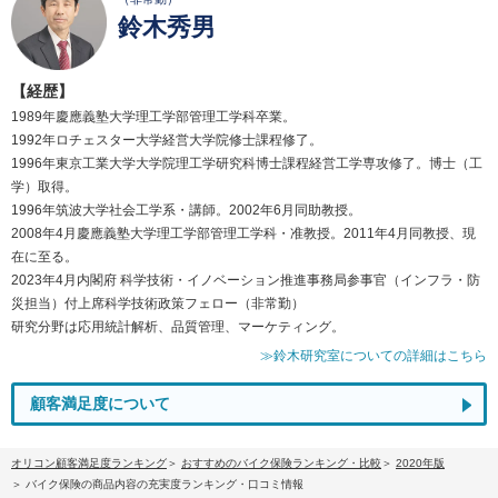
鈴木秀男
【経歴】
1989年慶應義塾大学理工学部管理工学科卒業。
1992年ロチェスター大学経営大学院修士課程修了。
1996年東京工業大学大学院理工学研究科博士課程経営工学専攻修了。博士（工
学）取得。
1996年筑波大学社会工学系・講師。2002年6月同助教授。
2008年4月慶應義塾大学理工学部管理工学科・准教授。2011年4月同教授、現
在に至る。
2023年4月内閣府 科学技術・イノベーション推進事務局参事官（インフラ・防
災担当）付上席科学技術政策フェロー（非常勤）
研究分野は応用統計解析、品質管理、マーケティング。
≫鈴木研究室についての詳細はこちら
顧客満足度について
オリコン顧客満足度ランキング
おすすめのバイク保険ランキング・比較
2020年版
バイク保険の商品内容の充実度ランキング・口コミ情報