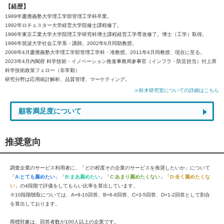
【経歴】
1989年慶應義塾大学理工学部管理工学科卒業。
1992年ロチェスター大学経営大学院修士課程修了。
1996年東京工業大学大学院理工学研究科博士課程経営工学専攻修了。博士（工学）取得。
1996年筑波大学社会工学系・講師。2002年6月同助教授。
2008年4月慶應義塾大学理工学部管理工学科・准教授。2011年4月同教授、現在に至る。
2023年4月内閣府 科学技術・イノベーション推進事務局参事官（インフラ・防災担当）付上席
科学技術政策フェロー（非常勤）
研究分野は応用統計解析、品質管理、マーケティング。
≫鈴木研究室についての詳細はこちら
顧客満足度について
推奨意向
調査企業のサービス利用者に、「どの程度その企業のサービスを推奨したいか」について
「
A:とても薦めたい
」「
B:まあ薦めたい
」「
C:あまり薦めたくない
」「
D:全く薦めたくな
い
」の4段階で評価をしてもらい比率を算出しています。
※10段階聴取については、A=9-10回答、B=6-8回答、C=3-5回答、D=1-2回答として割合
を算出しております。
商標対象は、回答者数が100人以上の企業です。