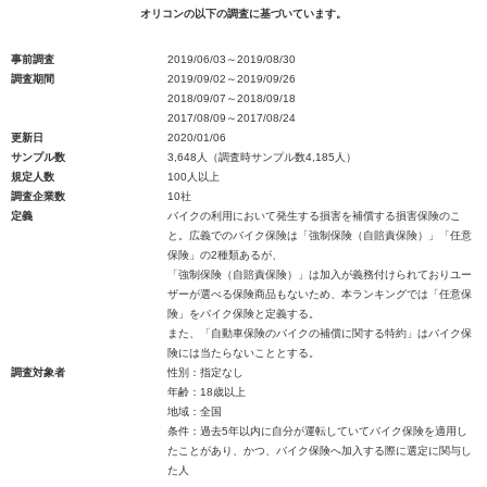
オリコンの以下の調査に基づいています。
事前調査
2019/06/03～2019/08/30
調査期間
2019/09/02～2019/09/26
2018/09/07～2018/09/18
2017/08/09～2017/08/24
更新日
2020/01/06
サンプル数
3,648人（調査時サンプル数4,185人）
規定人数
100人以上
調査企業数
10社
定義
バイクの利用において発生する損害を補償する損害保険のこ
と。広義でのバイク保険は「強制保険（自賠責保険）」「任意
保険」の2種類あるが、
「強制保険（自賠責保険）」は加入が義務付けられておりユー
ザーが選べる保険商品もないため、本ランキングでは「任意保
険」をバイク保険と定義する。
また、「自動車保険のバイクの補償に関する特約」はバイク保
険には当たらないこととする。
調査対象者
性別：指定なし
年齢：18歳以上
地域：全国
条件：過去5年以内に自分が運転していてバイク保険を適用し
たことがあり、かつ、バイク保険へ加入する際に選定に関与し
た人