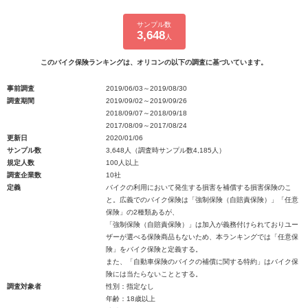
サンプル数
3,648
人
このバイク保険ランキングは、オリコンの以下の調査に基づいています。
事前調査
2019/06/03～2019/08/30
調査期間
2019/09/02～2019/09/26
2018/09/07～2018/09/18
2017/08/09～2017/08/24
更新日
2020/01/06
サンプル数
3,648人（調査時サンプル数4,185人）
規定人数
100人以上
調査企業数
10社
定義
バイクの利用において発生する損害を補償する損害保険のこ
と。広義でのバイク保険は「強制保険（自賠責保険）」「任意
保険」の2種類あるが、
「強制保険（自賠責保険）」は加入が義務付けられておりユー
ザーが選べる保険商品もないため、本ランキングでは「任意保
険」をバイク保険と定義する。
また、「自動車保険のバイクの補償に関する特約」はバイク保
険には当たらないこととする。
調査対象者
性別：指定なし
年齢：18歳以上