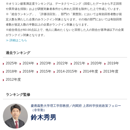
※オリコン顧客満足度ランキングは、データクリーニング（回収したデータから不正回答
や異常値を排除）および調査対象者条件から外れた回答を除外した上で作成しています。
※「総合ランキング」、「評価項目別」、部門の「業態別」においては有効回答者数が規
定人数を満たした企業のみランクイン対象となります。その他の部門においては有効回答
者数が規定人数の半数以上の企業がランクイン対象となります。
※総合得点が60.00点以上で、他人に薦めたくないと回答した人の割合が基準値以下の企業
がランクイン対象となります。
≫ 詳細はこちら
過去ランキング
2025年
2024年
2023年
2022年
2021年
2020年
2019年
2018年
2016年
2015年
2014-2015年
2014年度
2013年度
2012年度
ランキング監修
慶應義塾大学理工学部教授／内閣府 上席科学技術政策フェロー
（非常勤）
鈴木秀男