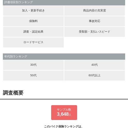
評価項目別ランキング
加入・更新手続き
商品内容の充実度
保険料
事故対応
調査・認定結果
受取額・支払いスピード
ロードサービス
年代別ランキング
30代
40代
50代
60代以上
調査概要
サンプル数
3,648
人
このバイク保険ランキングは、