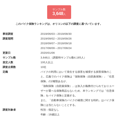
サンプル数
3,648
人
このバイク保険ランキングは、オリコンの以下の調査に基づいています。
事前調査
2019/06/03～2019/08/30
調査期間
2019/09/02～2019/09/26
2018/09/07～2018/09/18
2017/08/09～2017/08/24
更新日
2020/01/06
サンプル数
3,648人（調査時サンプル数4,185人）
規定人数
100人以上
調査企業数
10社
定義
バイクの利用において発生する損害を補償する損害保険のこ
と。広義でのバイク保険は「強制保険（自賠責保険）」「任意
保険」の2種類あるが、
「強制保険（自賠責保険）」は加入が義務付けられておりユー
ザーが選べる保険商品もないため、本ランキングでは「任意保
険」をバイク保険と定義する。
また、「自動車保険のバイクの補償に関する特約」はバイク保
険には当たらないこととする。
調査対象者
性別：指定なし
年齢：18歳以上