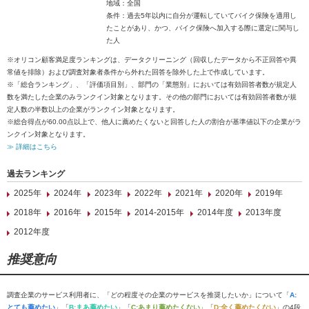
地域：全国
条件：過去5年以内に自分が運転していてバイク保険を適用し
たことがあり、かつ、バイク保険へ加入する際に選定に関与し
た人
※オリコン顧客満足度ランキングは、データクリーニング（回収したデータから不正回答や異
常値を排除）および調査対象者条件から外れた回答を除外した上で作成しています。
※「総合ランキング」、「評価項目別」、部門の「業態別」においては有効回答者数が規定人
数を満たした企業のみランクイン対象となります。その他の部門においては有効回答者数が規
定人数の半数以上の企業がランクイン対象となります。
※総合得点が60.00点以上で、他人に薦めたくないと回答した人の割合が基準値以下の企業がラ
ンクイン対象となります。
≫ 詳細はこちら
過去ランキング
2025年
2024年
2023年
2022年
2021年
2020年
2019年
2018年
2016年
2015年
2014-2015年
2014年度
2013年度
2012年度
推奨意向
調査企業のサービス利用者に、「どの程度その企業のサービスを推奨したいか」について「
A:
とても薦めたい
」「
B:まあ薦めたい
」「
C:あまり薦めたくない
」「
D:全く薦めたくない
」の4段