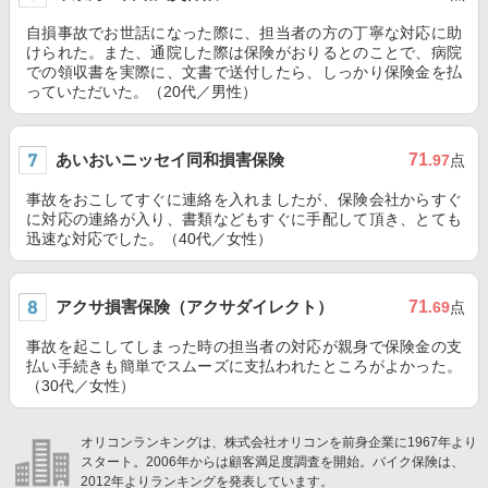
自損事故でお世話になった際に、担当者の方の丁寧な対応に助
けられた。また、通院した際は保険がおりるとのことで、病院
での領収書を実際に、文書で送付したら、しっかり保険金を払
っていただいた。（20代／男性）
あいおいニッセイ同和損害保険
71
.97
点
事故をおこしてすぐに連絡を入れましたが、保険会社からすぐ
に対応の連絡が入り、書類などもすぐに手配して頂き、とても
迅速な対応でした。（40代／女性）
アクサ損害保険（アクサダイレクト）
71
.69
点
事故を起こしてしまった時の担当者の対応が親身で保険金の支
払い手続きも簡単でスムーズに支払われたところがよかった。
（30代／女性）
オリコンランキングは、株式会社オリコンを前身企業に1967年より
スタート。2006年からは顧客満足度調査を開始。バイク保険は、
2012年よりランキングを発表しています。