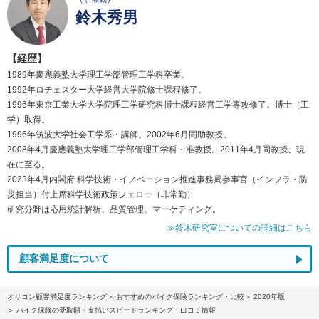
鈴木秀男
【経歴】
1989年慶應義塾大学理工学部管理工学科卒業。
1992年ロチェスター大学経営大学院修士課程修了。
1996年東京工業大学大学院理工学研究科博士課程経営工学専攻修了。博士（工
学）取得。
1996年筑波大学社会工学系・講師。2002年6月同助教授。
2008年4月慶應義塾大学理工学部管理工学科・准教授。2011年4月同教授、現
在に至る。
2023年4月内閣府 科学技術・イノベーション推進事務局参事官（インフラ・防
災担当）付上席科学技術政策フェロー（非常勤）
研究分野は応用統計解析、品質管理、マーケティング。
≫鈴木研究室についての詳細はこちら
顧客満足度について
オリコン顧客満足度ランキング
おすすめのバイク保険ランキング・比較
2020年版
バイク保険の受取額・支払いスピードランキング・口コミ情報