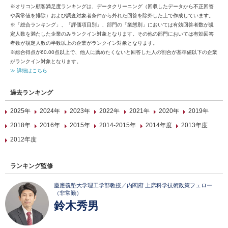
※オリコン顧客満足度ランキングは、データクリーニング（回収したデータから不正回答
や異常値を排除）および調査対象者条件から外れた回答を除外した上で作成しています。
※「総合ランキング」、「評価項目別」、部門の「業態別」においては有効回答者数が規
定人数を満たした企業のみランクイン対象となります。その他の部門においては有効回答
者数が規定人数の半数以上の企業がランクイン対象となります。
※総合得点が60.00点以上で、他人に薦めたくないと回答した人の割合が基準値以下の企業
がランクイン対象となります。
≫ 詳細はこちら
過去ランキング
2025年
2024年
2023年
2022年
2021年
2020年
2019年
2018年
2016年
2015年
2014-2015年
2014年度
2013年度
2012年度
ランキング監修
慶應義塾大学理工学部教授／内閣府 上席科学技術政策フェロー
（非常勤）
鈴木秀男