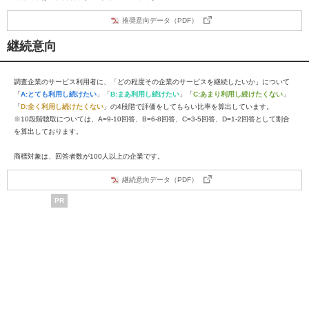
推奨意向データ（PDF）
継続意向
調査企業のサービス利用者に、「どの程度その企業のサービスを継続したいか」について
「
A:とても利用し続けたい
」「
B:まあ利用し続けたい
」「
C:あまり利用し続けたくない
」
「
D:全く利用し続けたくない
」の4段階で評価をしてもらい比率を算出しています。
※10段階聴取については、A=9-10回答、B=6-8回答、C=3-5回答、D=1-2回答として割合
を算出しております。
商標対象は、回答者数が100人以上の企業です。
継続意向データ（PDF）
PR