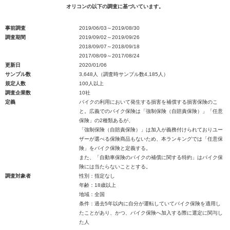
オリコンの以下の調査に基づいています。
事前調査
2019/06/03～2019/08/30
調査期間
2019/09/02～2019/09/26
2018/09/07～2018/09/18
2017/08/09～2017/08/24
更新日
2020/01/06
サンプル数
3,648人（調査時サンプル数4,185人）
規定人数
100人以上
調査企業数
10社
定義
バイクの利用において発生する損害を補償する損害保険のこ
と。広義でのバイク保険は「強制保険（自賠責保険）」「任意
保険」の2種類あるが、
「強制保険（自賠責保険）」は加入が義務付けられておりユー
ザーが選べる保険商品もないため、本ランキングでは「任意保
険」をバイク保険と定義する。
また、「自動車保険のバイクの補償に関する特約」はバイク保
険には当たらないこととする。
調査対象者
性別：指定なし
年齢：18歳以上
地域：全国
条件：過去5年以内に自分が運転していてバイク保険を適用し
たことがあり、かつ、バイク保険へ加入する際に選定に関与し
た人