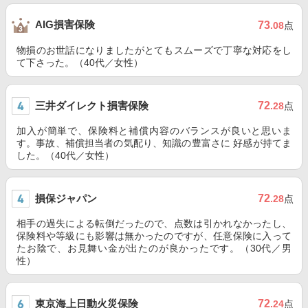
AIG損害保険
73
.08
点
物損のお世話になりましたがとてもスムーズで丁寧な対応をし
て下さった。（40代／女性）
三井ダイレクト損害保険
72
.28
点
加入が簡単で、保険料と補償内容のバランスが良いと思いま
す。事故、補償担当者の気配り、知識の豊富さに 好感が持てま
した。（40代／女性）
損保ジャパン
72
.28
点
相手の過失による転倒だったので、点数は引かれなかったし、
保険料や等級にも影響は無かったのですが、任意保険に入って
たお陰で、お見舞い金が出たのが良かったです。（30代／男
性）
東京海上日動火災保険
72
.24
点