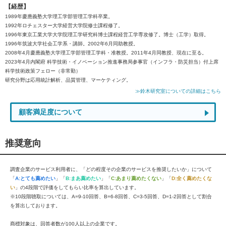
【経歴】
1989年慶應義塾大学理工学部管理工学科卒業。
1992年ロチェスター大学経営大学院修士課程修了。
1996年東京工業大学大学院理工学研究科博士課程経営工学専攻修了。博士（工学）取得。
1996年筑波大学社会工学系・講師。2002年6月同助教授。
2008年4月慶應義塾大学理工学部管理工学科・准教授。2011年4月同教授、現在に至る。
2023年4月内閣府 科学技術・イノベーション推進事務局参事官（インフラ・防災担当）付上席
科学技術政策フェロー（非常勤）
研究分野は応用統計解析、品質管理、マーケティング。
≫鈴木研究室についての詳細はこちら
顧客満足度について
推奨意向
調査企業のサービス利用者に、「どの程度その企業のサービスを推奨したいか」について
「
A:とても薦めたい
」「
B:まあ薦めたい
」「
C:あまり薦めたくない
」「
D:全く薦めたくな
い
」の4段階で評価をしてもらい比率を算出しています。
※10段階聴取については、A=9-10回答、B=6-8回答、C=3-5回答、D=1-2回答として割合
を算出しております。
商標対象は、回答者数が100人以上の企業です。