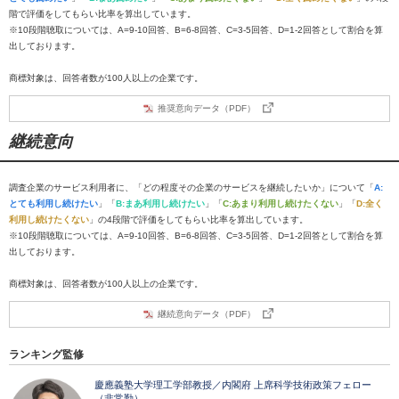
階で評価をしてもらい比率を算出しています。
※10段階聴取については、A=9-10回答、B=6-8回答、C=3-5回答、D=1-2回答として割合を算
出しております。
商標対象は、回答者数が100人以上の企業です。
推奨意向データ（PDF）
継続意向
調査企業のサービス利用者に、「どの程度その企業のサービスを継続したいか」について「
A:
とても利用し続けたい
」「
B:まあ利用し続けたい
」「
C:あまり利用し続けたくない
」「
D:全く
利用し続けたくない
」の4段階で評価をしてもらい比率を算出しています。
※10段階聴取については、A=9-10回答、B=6-8回答、C=3-5回答、D=1-2回答として割合を算
出しております。
商標対象は、回答者数が100人以上の企業です。
継続意向データ（PDF）
ランキング監修
慶應義塾大学理工学部教授／内閣府 上席科学技術政策フェロー
（非常勤）