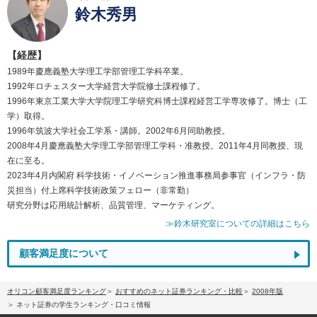
鈴木秀男
【経歴】
1989年慶應義塾大学理工学部管理工学科卒業。
1992年ロチェスター大学経営大学院修士課程修了。
1996年東京工業大学大学院理工学研究科博士課程経営工学専攻修了。博士（工
学）取得。
1996年筑波大学社会工学系・講師。2002年6月同助教授。
2008年4月慶應義塾大学理工学部管理工学科・准教授。2011年4月同教授、現
在に至る。
2023年4月内閣府 科学技術・イノベーション推進事務局参事官（インフラ・防
災担当）付上席科学技術政策フェロー（非常勤）
研究分野は応用統計解析、品質管理、マーケティング。
≫鈴木研究室についての詳細はこちら
顧客満足度について
オリコン顧客満足度ランキング
おすすめのネット証券ランキング・比較
2008年版
ネット証券の学生ランキング・口コミ情報