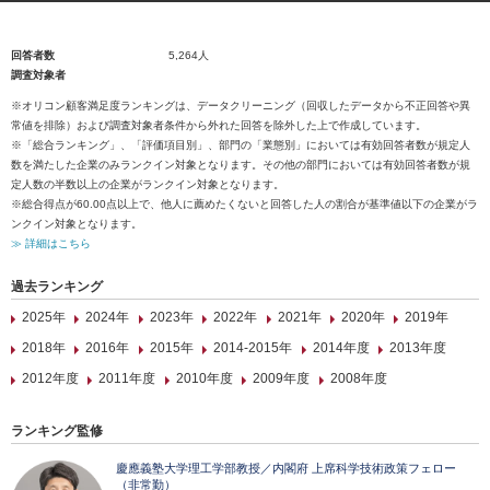
回答者数
5,264人
調査対象者
※オリコン顧客満足度ランキングは、データクリーニング（回収したデータから不正回答や異
常値を排除）および調査対象者条件から外れた回答を除外した上で作成しています。
※「総合ランキング」、「評価項目別」、部門の「業態別」においては有効回答者数が規定人
数を満たした企業のみランクイン対象となります。その他の部門においては有効回答者数が規
定人数の半数以上の企業がランクイン対象となります。
※総合得点が60.00点以上で、他人に薦めたくないと回答した人の割合が基準値以下の企業がラ
ンクイン対象となります。
≫ 詳細はこちら
過去ランキング
2025年
2024年
2023年
2022年
2021年
2020年
2019年
2018年
2016年
2015年
2014-2015年
2014年度
2013年度
2012年度
2011年度
2010年度
2009年度
2008年度
ランキング監修
慶應義塾大学理工学部教授／内閣府 上席科学技術政策フェロー
（非常勤）