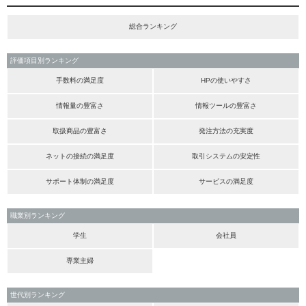
総合ランキング
評価項目別ランキング
手数料の満足度
HPの使いやすさ
情報量の豊富さ
情報ツールの豊富さ
取扱商品の豊富さ
発注方法の充実度
ネットの接続の満足度
取引システムの安定性
サポート体制の満足度
サービスの満足度
職業別ランキング
学生
会社員
専業主婦
世代別ランキング