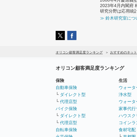
2023年4月内閣
研究分野は応用統
≫ 鈴木研究室につ
オリコン顧客満足度ランキング
おすすめのネット
オリコン顧客満足度ランキング
保険
生活
自動車保険
ウォータ
└
ダイレクト型
浄水型
└
代理店型
ウォータ
バイク保険
家事代行
└
ダイレクト型
ハウスク
└
代理店型
コインラ
自転車保険
食材宅配
火災保険
└
首都圏