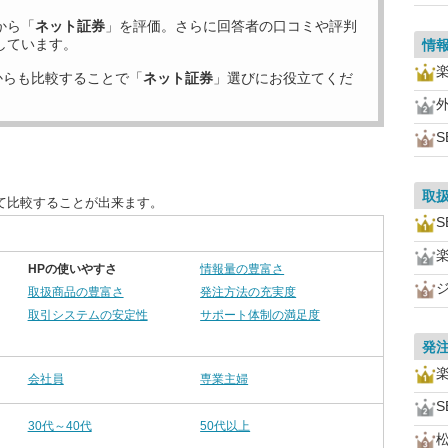
から「
ネット証券
」を評価。さらに回答者の口コミや評判
しています。
情
からも比較することで「
ネット証券
」選びにお役立てくだ
S
取
て比較することが出来ます。
S
HPの使いやすさ
情報量の豊富さ
取扱商品の豊富さ
発注方法の充実度
取引システムの安定性
サポート体制の満足度
発
会社員
専業主婦
S
30代～40代
50代以上