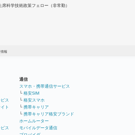
付上席科学技術政策フェロー（非常勤）
ミ情報
通信
ト
スマホ・携帯通信サービス
└
格安SIM
ービス
└
格安スマホ
サイト
└
携帯キャリア
└
携帯キャリア格安ブランド
ホームルーター
ービス
モバイルデータ通信
ト
プロバイダ