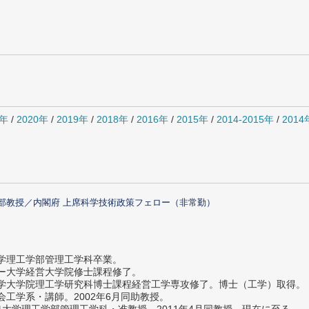
1年
/
2020年
/
2019年
/
2018年
/
2016年
/
2015年
/
2014-2015年
/
201
部教授／内閣府 上席科学技術政策フェロー（非常勤）
大学理工学部管理工学科卒業。
ター大学経営大学院修士課程修了。
大学大学院理工学研究科博士課程経営工学専攻修了。博士（工学）取得。
社会工学系・講師。2002年6月同助教授。
義塾大学理工学部管理工学科・准教授。2011年4月同教授、現在に至る。