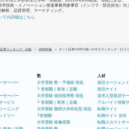
府 科学技術・イノベーション推進事務局参事官（インフラ・防災担当）
計解析、品質管理、マーケティング。
いての詳細はこちら
証券ランキング・比較
2008年版
ネット証券のHPの使いやすさランキング・口コ
塾
人材
ーサーバー
大学受験 塾・予備校 現役
就活エージェン
└
首都圏
｜
東海
｜
近畿
就活サイト
ーサーバー
大学受験 個別指導塾 現役
逆求人型就活サ
サービス
└
首都圏
｜
東海
｜
近畿
アルバイト情報
リーニング
大学受験 難関大学特化型 現役
転職サイト
ンドリー
└
首都圏
転職サイト 女性
大学受験 映像授業
転職スカウトサ
｜
東海
｜
近畿
高校受験 塾
転職エージェン