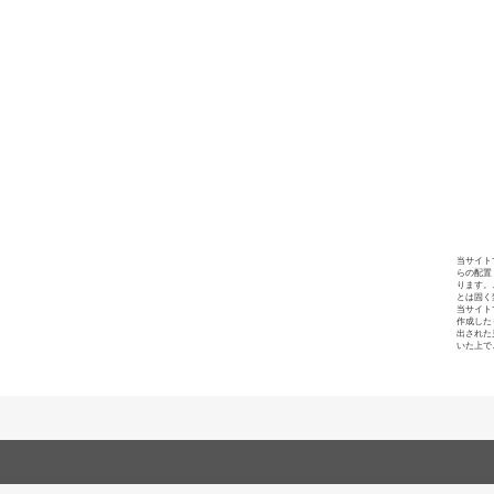
当サイト
らの配置
ります。
とは固く
当サイト
作成した
出された
いた上で