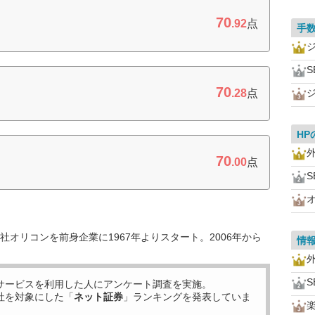
70
.92
点
手
S
70
.28
点
HP
70
.00
点
S
オリコンを前身企業に1967年よりスタート。2006年から
情
S
サービスを利用した
人にアンケート調査を実施。
社を対象にした「
ネット証券
」ランキングを発表していま