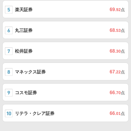
楽天証券
69
.92
点
丸三証券
68
.53
点
松井証券
68
.30
点
マネックス証券
67
.22
点
コスモ証券
66
.70
点
リテラ・クレア証券
66
.01
点