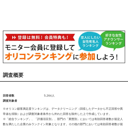
調査概要
回答者数
5,264人
調査対象者
※オリコン顧客満足度ランキングは、データクリーニング（回収したデータから不正回答や異
常値を排除）および調査対象者条件から外れた回答を除外した上で作成しています。
※「総合ランキング」、「評価項目別」、部門の「業態別」においては有効回答者数が規定人
数を満たした企業のみランクイン対象となります。その他の部門においては有効回答者数が規