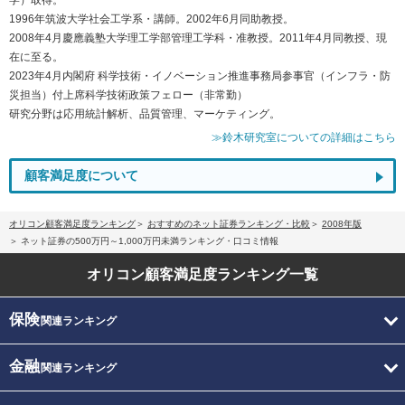
1996年筑波大学社会工学系・講師。2002年6月同助教授。
2008年4月慶應義塾大学理工学部管理工学科・准教授。2011年4月同教授、現
在に至る。
2023年4月内閣府 科学技術・イノベーション推進事務局参事官（インフラ・防
災担当）付上席科学技術政策フェロー（非常勤）
研究分野は応用統計解析、品質管理、マーケティング。
≫鈴木研究室についての詳細はこちら
顧客満足度について
オリコン顧客満足度ランキング
おすすめのネット証券ランキング・比較
2008年版
ネット証券の500万円～1,000万円未満ランキング・口コミ情報
オリコン顧客満足度
ランキング一覧
保険
関連ランキング
金融
関連ランキング