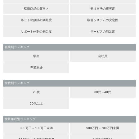
取扱商品の豊富さ
発注方法の充実度
ネットの接続の満足度
取引システムの安定性
サポート体制の満足度
サービスの満足度
職業別ランキング
学生
会社員
専業主婦
世代別ランキング
20代
30代～40代
50代以上
世帯年収別ランキング
300万円～500万円未満
500万円～700万円未満