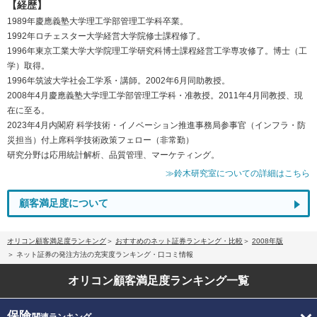
【経歴】
1989年慶應義塾大学理工学部管理工学科卒業。
1992年ロチェスター大学経営大学院修士課程修了。
1996年東京工業大学大学院理工学研究科博士課程経営工学専攻修了。博士（工
学）取得。
1996年筑波大学社会工学系・講師。2002年6月同助教授。
2008年4月慶應義塾大学理工学部管理工学科・准教授。2011年4月同教授、現
在に至る。
2023年4月内閣府 科学技術・イノベーション推進事務局参事官（インフラ・防
災担当）付上席科学技術政策フェロー（非常勤）
研究分野は応用統計解析、品質管理、マーケティング。
≫鈴木研究室についての詳細はこちら
顧客満足度について
オリコン顧客満足度ランキング
おすすめのネット証券ランキング・比較
2008年版
ネット証券の発注方法の充実度ランキング・口コミ情報
オリコン顧客満足度
ランキング一覧
保険