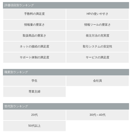
評価項目別ランキング
手数料の満足度
HPの使いやすさ
情報量の豊富さ
情報ツールの豊富さ
取扱商品の豊富さ
発注方法の充実度
ネットの接続の満足度
取引システムの安定性
サポート体制の満足度
サービスの満足度
職業別ランキング
学生
会社員
専業主婦
世代別ランキング
20代
30代～40代
50代以上