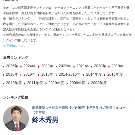
※オリコン顧客満足度ランキングは、データクリーニング（回収したデータから不正回答や異
常値を排除）および調査対象者条件から外れた回答を除外した上で作成しています。
※「総合ランキング」、「評価項目別」、部門の「業態別」においては有効回答者数が規定人
数を満たした企業のみランクイン対象となります。その他の部門においては有効回答者数が規
定人数の半数以上の企業がランクイン対象となります。
※総合得点が60.00点以上で、他人に薦めたくないと回答した人の割合が基準値以下の企業がラ
ンクイン対象となります。
≫ 詳細はこちら
過去ランキング
2025年
2024年
2023年
2022年
2021年
2020年
2019年
2018年
2016年
2015年
2014-2015年
2014年度
2013年度
2012年度
2011年度
2010年度
2009年度
2008年度
ランキング監修
慶應義塾大学理工学部教授／内閣府 上席科学技術政策フェロー
（非常勤）
鈴木秀男