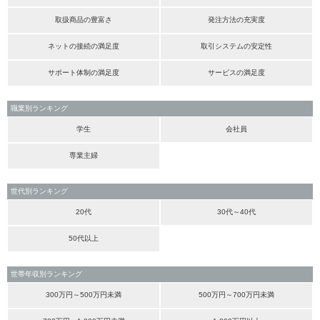
取扱商品の豊富さ
発注方法の充実度
ネットの接続の満足度
取引システムの安定性
サポート体制の満足度
サービスの満足度
職業別ランキング
学生
会社員
専業主婦
世代別ランキング
20代
30代～40代
50代以上
世帯年収別ランキング
300万円～500万円未満
500万円～700万円未満