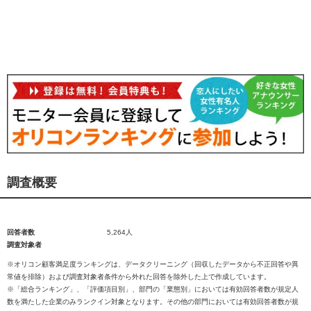
調査概要
回答者数
5,264人
調査対象者
※オリコン顧客満足度ランキングは、データクリーニング（回収したデータから不正回答や異
常値を排除）および調査対象者条件から外れた回答を除外した上で作成しています。
※「総合ランキング」、「評価項目別」、部門の「業態別」においては有効回答者数が規定人
数を満たした企業のみランクイン対象となります。その他の部門においては有効回答者数が規