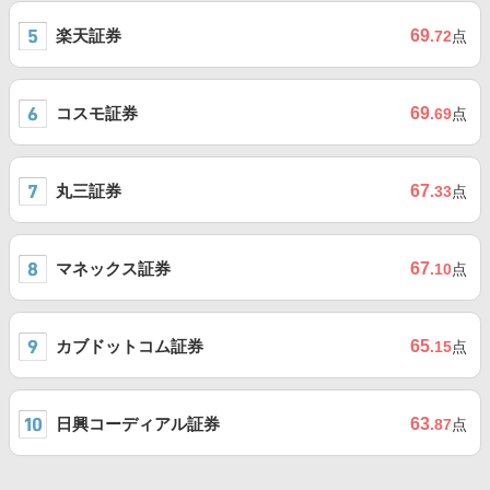
楽天証券
69
.72
点
コスモ証券
69
.69
点
丸三証券
67
.33
点
マネックス証券
67
.10
点
カブドットコム証券
65
.15
点
日興コーディアル証券
63
.87
点