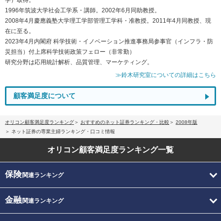
1996年筑波大学社会工学系・講師。2002年6月同助教授。
2008年4月慶應義塾大学理工学部管理工学科・准教授。2011年4月同教授、現
在に至る。
2023年4月内閣府 科学技術・イノベーション推進事務局参事官（インフラ・防
災担当）付上席科学技術政策フェロー（非常勤）
研究分野は応用統計解析、品質管理、マーケティング。
≫鈴木研究室についての詳細はこちら
顧客満足度について
オリコン顧客満足度ランキング
おすすめのネット証券ランキング・比較
2008年版
ネット証券の専業主婦ランキング・口コミ情報
オリコン顧客満足度
ランキング一覧
保険
関連ランキング
金融
関連ランキング