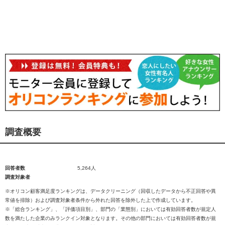
調査概要
回答者数
5,264人
調査対象者
※オリコン顧客満足度ランキングは、データクリーニング（回収したデータから不正回答や異
常値を排除）および調査対象者条件から外れた回答を除外した上で作成しています。
※「総合ランキング」、「評価項目別」、部門の「業態別」においては有効回答者数が規定人
数を満たした企業のみランクイン対象となります。その他の部門においては有効回答者数が規