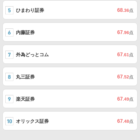
ひまわり証券
68
.36
点
内藤証券
67
.96
点
外為どっとコム
67
.61
点
丸三証券
67
.52
点
楽天証券
67
.49
点
オリックス証券
67
.48
点