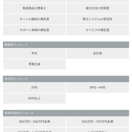
取扱商品の豊富さ
発注方法の充実度
ネットの接続の満足度
取引システムの安定性
サポート体制の満足度
サービスの満足度
職業別ランキング
学生
会社員
専業主婦
世代別ランキング
20代
30代～40代
50代以上
世帯年収別ランキング
300万円～500万円未満
500万円～700万円未満