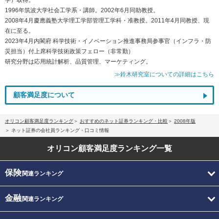
1996年筑波大学社会工学系・講師。2002年6月同助教授。
2008年4月慶應義塾大学理工学部管理工学科・准教授。2011年4月同教授、現
在に至る。
2023年4月内閣府 科学技術・イノベーション推進事務局参事官（インフラ・防
災担当）付上席科学技術政策フェロー（非常勤）
研究分野は応用統計解析、品質管理、マーケティング。
≫鈴木研究室についての詳細はこちら
顧客満足度について
オリコン顧客満足度ランキング
おすすめのネット証券ランキング・比較
2008年版
ネット証券の会社員ランキング・口コミ情報
オリコン顧客満足度
ランキング一覧
保険
関連ランキング
金融
関連ランキング