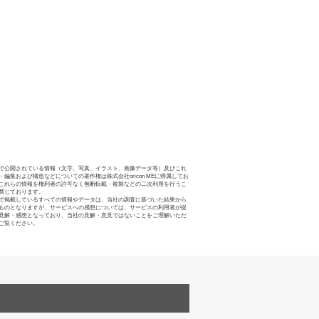
で公開されている情報（文字、写真、イラスト、画像データ等）及びこれ
・編集および構造などについての著作権は株式会社oricon MEに帰属してお
これらの情報を権利者の許可なく無断転載・複製などの二次利用を行うこ
禁じております。
で掲載しているすべての情報やデータは、当社の調査に基づいた結果から
ものとなりますが、サービスへの感想については、サービスの利用者が提
見解・感想となっており、当社の見解・意見ではないことをご理解いただ
ご覧ください。