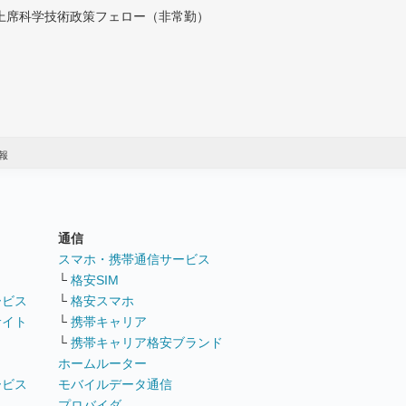
付上席科学技術政策フェロー（非常勤）
報
通信
ト
スマホ・携帯通信サービス
└
格安SIM
ービス
└
格安スマホ
サイト
└
携帯キャリア
└
携帯キャリア格安ブランド
ホームルーター
ービス
モバイルデータ通信
ト
プロバイダ