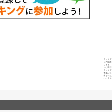
当サイト
らの配置
ります。
とは固く
当サイト
作成した
出された
いた上で