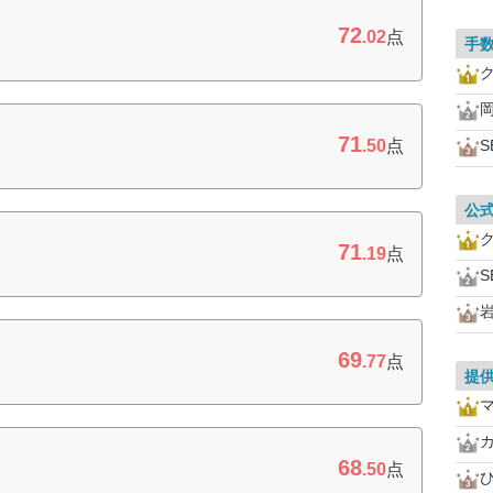
72
.02
点
手
71
.50
点
S
公
71
.19
点
S
69
.77
点
提
68
.50
点