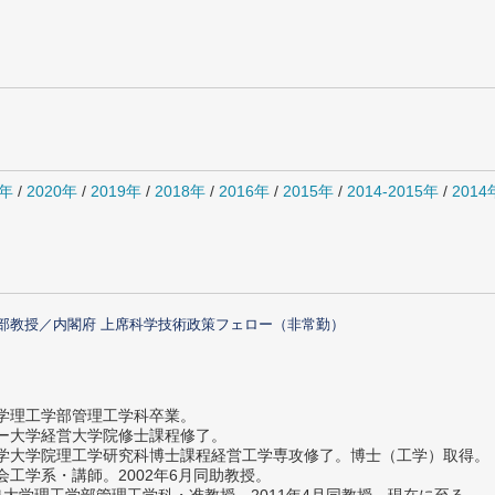
1年
/
2020年
/
2019年
/
2018年
/
2016年
/
2015年
/
2014-2015年
/
201
部教授／内閣府 上席科学技術政策フェロー（非常勤）
大学理工学部管理工学科卒業。
ター大学経営大学院修士課程修了。
大学大学院理工学研究科博士課程経営工学専攻修了。博士（工学）取得。
社会工学系・講師。2002年6月同助教授。
義塾大学理工学部管理工学科・准教授。2011年4月同教授、現在に至る。