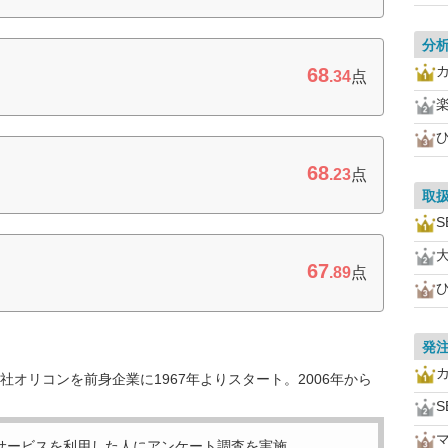
分
68
.34
点
68
.23
点
取
S
67
.89
点
発
オリコンを前身企業に1967年よりスタート。2006年から
S
サービスを利用した
人にアンケート調査を実施。