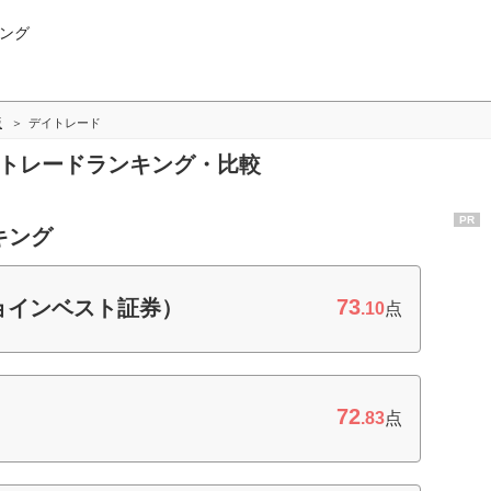
ング
版
デイトレード
イトレードランキング・比較
PR
キング
73
ョインベスト証券）
.10
点
72
.83
点