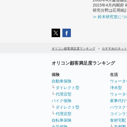
2023年4月内閣
研究分野は応用統
≫ 鈴木研究室につ
オリコン顧客満足度ランキング
おすすめのネット
オリコン顧客満足度ランキング
保険
生活
自動車保険
ウォータ
└
ダイレクト型
浄水型
└
代理店型
ウォータ
バイク保険
家事代行
└
ダイレクト型
ハウスク
└
代理店型
コインラ
自転車保険
食材宅配
火災保険
└
首都圏