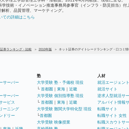
府 科学技術・イノベーション推進事務局参事官（インフラ・防災担当）
計解析、品質管理、マーケティング。
いての詳細はこちら
証券ランキング・比較
2010年版
ネット証券のデイトレードランキング・口コミ情
塾
人材
ーサーバー
大学受験 塾・予備校 現役
就活エージェン
└
首都圏
｜
東海
｜
近畿
就活サイト
ーサーバー
大学受験 個別指導塾 現役
逆求人型就活サ
サービス
└
首都圏
｜
東海
｜
近畿
アルバイト情報
リーニング
大学受験 難関大学特化型 現役
転職サイト
ンドリー
└
首都圏
転職サイト 女性
大学受験 映像授業
転職スカウトサ
｜
東海
｜
近畿
高校受験 塾
転職エージェン