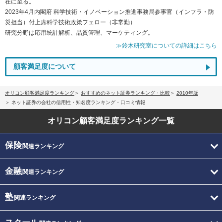
在に至る。
2023年4月内閣府 科学技術・イノベーション推進事務局参事官（インフラ・防
災担当）付上席科学技術政策フェロー（非常勤）
研究分野は応用統計解析、品質管理、マーケティング。
≫鈴木研究室についての詳細はこちら
顧客満足度について
オリコン顧客満足度ランキング
おすすめのネット証券ランキング・比較
2010年版
ネット証券の会社の信用性・知名度ランキング・口コミ情報
オリコン顧客満足度
ランキング一覧
保険
関連ランキング
金融
関連ランキング
塾
関連ランキング