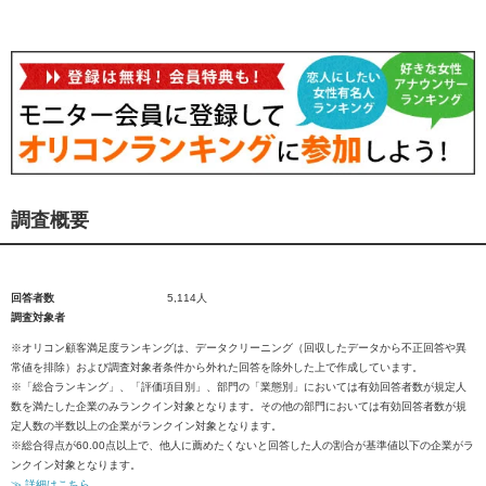
調査概要
回答者数
5,114人
調査対象者
※オリコン顧客満足度ランキングは、データクリーニング（回収したデータから不正回答や異
常値を排除）および調査対象者条件から外れた回答を除外した上で作成しています。
※「総合ランキング」、「評価項目別」、部門の「業態別」においては有効回答者数が規定人
数を満たした企業のみランクイン対象となります。その他の部門においては有効回答者数が規
定人数の半数以上の企業がランクイン対象となります。
※総合得点が60.00点以上で、他人に薦めたくないと回答した人の割合が基準値以下の企業がラ
ンクイン対象となります。
≫ 詳細はこちら