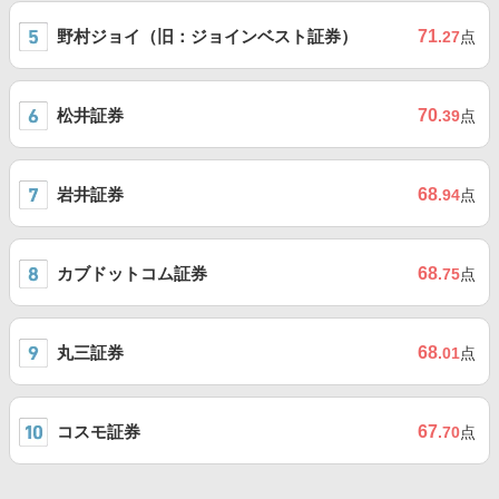
野村ジョイ（旧：ジョインベスト証券）
71
.27
点
松井証券
70
.39
点
岩井証券
68
.94
点
カブドットコム証券
68
.75
点
丸三証券
68
.01
点
コスモ証券
67
.70
点