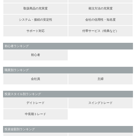
取扱商品の充実度
発注方法の充実度
システム・接続の安定性
会社の信用性・知名度
サポート対応
付帯サービス（特典など）
初心者ランキング
初心者
職業別ランキング
会社員
主婦
投資スタイル別ランキング
デイトレード
スイングトレード
中長期トレード
投資金額別ランキング