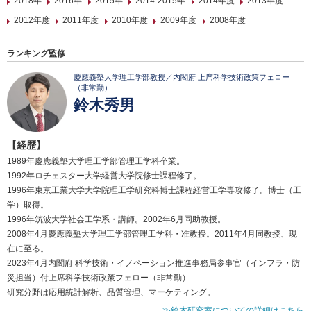
2018年
2016年
2015年
2014-2015年
2014年度
2013年度
2012年度
2011年度
2010年度
2009年度
2008年度
ランキング監修
慶應義塾大学理工学部教授／内閣府 上席科学技術政策フェロー
（非常勤）
鈴木秀男
【経歴】
1989年慶應義塾大学理工学部管理工学科卒業。
1992年ロチェスター大学経営大学院修士課程修了。
1996年東京工業大学大学院理工学研究科博士課程経営工学専攻修了。博士（工
学）取得。
1996年筑波大学社会工学系・講師。2002年6月同助教授。
2008年4月慶應義塾大学理工学部管理工学科・准教授。2011年4月同教授、現
在に至る。
2023年4月内閣府 科学技術・イノベーション推進事務局参事官（インフラ・防
災担当）付上席科学技術政策フェロー（非常勤）
研究分野は応用統計解析、品質管理、マーケティング。
≫鈴木研究室についての詳細はこちら