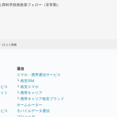
付上席科学技術政策フェロー（非常勤）
・口コミ情報
通信
ト
スマホ・携帯通信サービス
└
格安SIM
ービス
└
格安スマホ
サイト
└
携帯キャリア
└
携帯キャリア格安ブランド
ホームルーター
ービス
モバイルデータ通信
ト
プロバイダ