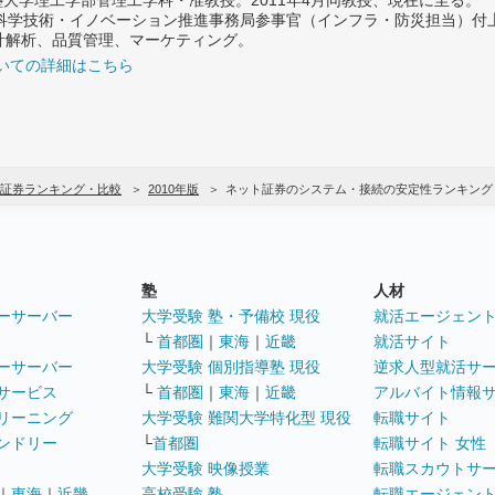
府 科学技術・イノベーション推進事務局参事官（インフラ・防災担当）
計解析、品質管理、マーケティング。
いての詳細はこちら
証券ランキング・比較
2010年版
ネット証券のシステム・接続の安定性ランキング
塾
人材
ーサーバー
大学受験 塾・予備校 現役
就活エージェン
└
首都圏
｜
東海
｜
近畿
就活サイト
ーサーバー
大学受験 個別指導塾 現役
逆求人型就活サ
サービス
└
首都圏
｜
東海
｜
近畿
アルバイト情報
リーニング
大学受験 難関大学特化型 現役
転職サイト
ンドリー
└
首都圏
転職サイト 女性
大学受験 映像授業
転職スカウトサ
｜
東海
｜
近畿
高校受験 塾
転職エージェン