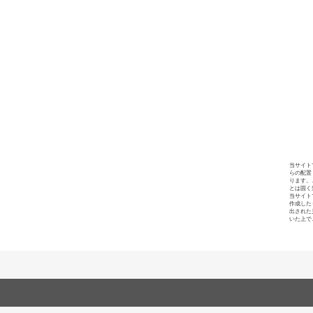
当サイト
らの配置
ります。
とは固く
当サイト
作成した
出された
いた上で