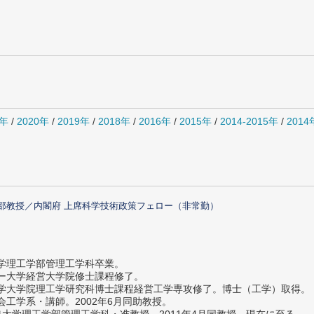
1年
/
2020年
/
2019年
/
2018年
/
2016年
/
2015年
/
2014-2015年
/
201
部教授／内閣府 上席科学技術政策フェロー（非常勤）
大学理工学部管理工学科卒業。
ター大学経営大学院修士課程修了。
大学大学院理工学研究科博士課程経営工学専攻修了。博士（工学）取得。
社会工学系・講師。2002年6月同助教授。
義塾大学理工学部管理工学科・准教授。2011年4月同教授、現在に至る。