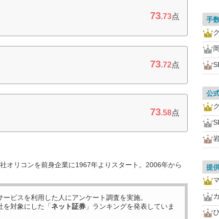
73
.73
点
手
73
.72
点
S
公
73
.58
点
S
オリコンを前身企業に1967年よりスタート。2006年から
提
サービスを利用した
人にアンケート調査を実施。
社を対象にした「
ネット証券
」ランキングを発表していま