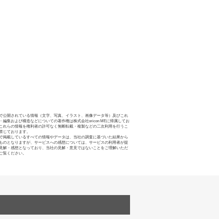
で公開されている情報（文字、写真、イラスト、画像データ等）及びこれ
・編集および構造などについての著作権は株式会社oricon MEに帰属してお
これらの情報を権利者の許可なく無断転載・複製などの二次利用を行うこ
禁じております。
で掲載しているすべての情報やデータは、当社の調査に基づいた結果から
ものとなりますが、サービスへの感想については、サービスの利用者が提
見解・感想となっており、当社の見解・意見ではないことをご理解いただ
ご覧ください。