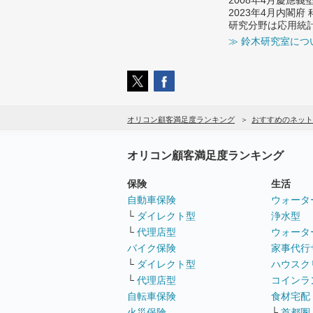
2023年4月内閣
研究分野は応用統
≫ 鈴木研究室につ
オリコン顧客満足度ランキング
おすすめのネット
オリコン顧客満足度ランキング
保険
生活
自動車保険
ウォータ
└
ダイレクト型
浄水型
└
代理店型
ウォータ
バイク保険
家事代行
└
ダイレクト型
ハウスク
└
代理店型
コインラ
自転車保険
食材宅配
火災保険
└
首都圏