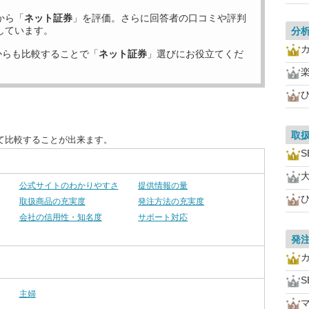
から「
ネット証券
」を評価。さらに回答者の口コミや評判
しています。
分
からも比較することで「
ネット証券
」選びにお役立てくだ
取
て比較することが出来ます。
S
公式サイトのわかりやすさ
提供情報の量
取扱商品の充実度
発注方法の充実度
会社の信用性・知名度
サポート対応
発
S
主婦