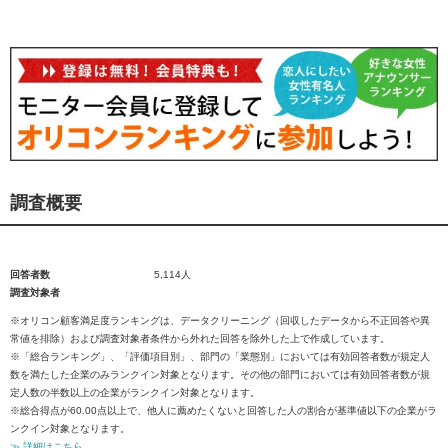
調査概要
回答者数
5,114人
調査対象者
※オリコン顧客満足度ランキングは、データクリーニング（回収したデータから不正回答や異
常値を排除）および調査対象者条件から外れた回答を除外した上で作成しています。
※「総合ランキング」、「評価項目別」、部門の「業態別」においては有効回答者数が規定人
数を満たした企業のみランクイン対象となります。その他の部門においては有効回答者数が規
定人数の半数以上の企業がランクイン対象となります。
※総合得点が60.00点以上で、他人に薦めたくないと回答した人の割合が基準値以下の企業がラ
ンクイン対象となります。
≫ 詳細はこちら