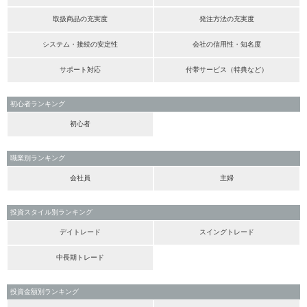
取扱商品の充実度
発注方法の充実度
システム・接続の安定性
会社の信用性・知名度
サポート対応
付帯サービス（特典など）
初心者ランキング
初心者
職業別ランキング
会社員
主婦
投資スタイル別ランキング
デイトレード
スイングトレード
中長期トレード
投資金額別ランキング