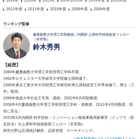
2018年
2016年
2015年
2014-2015年
2014年度
2013年度
2012年度
2011年度
2010年度
2009年度
2008年度
ランキング監修
慶應義塾大学理工学部教授／内閣府 上席科学技術政策フェロー
（非常勤）
鈴木秀男
【経歴】
1989年慶應義塾大学理工学部管理工学科卒業。
1992年ロチェスター大学経営大学院修士課程修了。
1996年東京工業大学大学院理工学研究科博士課程経営工学専攻修了。博士（工
学）取得。
1996年筑波大学社会工学系・講師。2002年6月同助教授。
2008年4月慶應義塾大学理工学部管理工学科・准教授。2011年4月同教授、現
在に至る。
2023年4月内閣府 科学技術・イノベーション推進事務局参事官（インフラ・防
災担当）付上席科学技術政策フェロー（非常勤）
研究分野は応用統計解析、品質管理、マーケティング。
≫鈴木研究室についての詳細はこちら