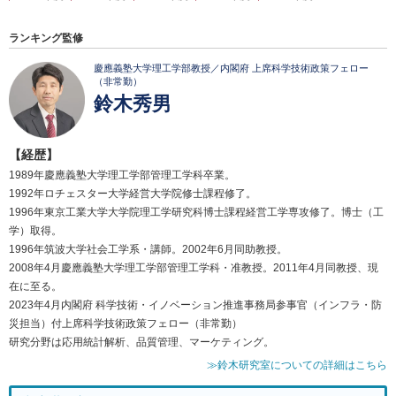
ランキング監修
慶應義塾大学理工学部教授／内閣府 上席科学技術政策フェロー
（非常勤）
鈴木秀男
【経歴】
1989年慶應義塾大学理工学部管理工学科卒業。
1992年ロチェスター大学経営大学院修士課程修了。
1996年東京工業大学大学院理工学研究科博士課程経営工学専攻修了。博士（工
学）取得。
1996年筑波大学社会工学系・講師。2002年6月同助教授。
2008年4月慶應義塾大学理工学部管理工学科・准教授。2011年4月同教授、現
在に至る。
2023年4月内閣府 科学技術・イノベーション推進事務局参事官（インフラ・防
災担当）付上席科学技術政策フェロー（非常勤）
研究分野は応用統計解析、品質管理、マーケティング。
≫鈴木研究室についての詳細はこちら