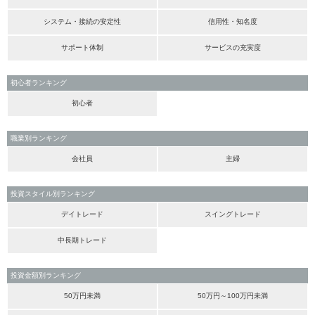
システム・接続の安定性
信用性・知名度
サポート体制
サービスの充実度
初心者ランキング
初心者
職業別ランキング
会社員
主婦
投資スタイル別ランキング
デイトレード
スイングトレード
中長期トレード
投資金額別ランキング
50万円未満
50万円～100万円未満