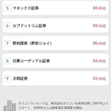
マネックス証券
69
.80
点
カブドットコム証券
69
.63
点
野村證券（野村ジョイ）
66
.09
点
日興コーディアル証券
64
.40
点
大和証券
63
.39
点
オリコンランキングは、株式会社オリコンを前身企業に1967年より
スタート。2006年からは顧客満足度調査を開始。