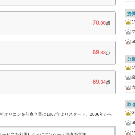
提
70
券
.00
点
S
69
.83
点
分
69
.34
点
取
オリコンを前身企業に1967年よりスタート。2006年から
S
サービスを利用した
人にアンケート調査を実施。