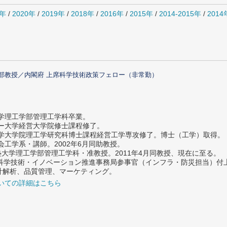
1年
/
2020年
/
2019年
/
2018年
/
2016年
/
2015年
/
2014-2015年
/
201
部教授／内閣府 上席科学技術政策フェロー（非常勤）
大学理工学部管理工学科卒業。
ター大学経営大学院修士課程修了。
大学大学院理工学研究科博士課程経営工学専攻修了。博士（工学）取得。
社会工学系・講師。2002年6月同助教授。
義塾大学理工学部管理工学科・准教授。2011年4月同教授、現在に至る。
府 科学技術・イノベーション推進事務局参事官（インフラ・防災担当）
計解析、品質管理、マーケティング。
いての詳細はこちら