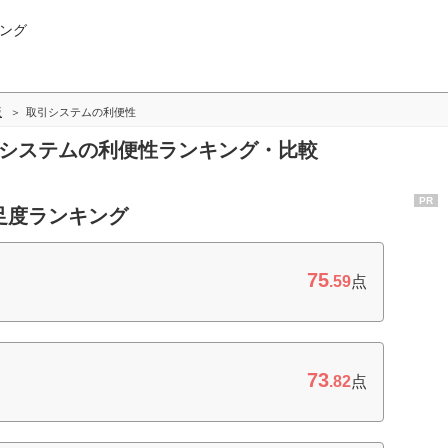
ング
版
取引システムの利便性
引システムの利便性ランキング・比較
PR
足度ランキング
75
.59
点
73
.82
点