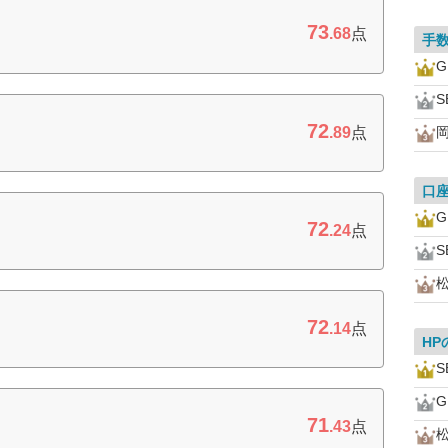
73
.68
点
手
S
72
.89
点
口
72
.24
点
S
72
.14
点
HP
S
71
.43
点