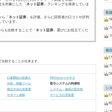
社を対象にした「
ネット証券
」ランキングを発表していま
取
から「
ネット証券
」を評価。さらに回答者の口コミや評判
S
しています。
からも比較することで「
ネット証券
」選びにお役立てくだ
発
て比較することが出来ます。
S
口座開設の容易さ
HPのわかりやすさ
分析・情報ツール
取引システムの利便性
シ
発注方法の充実度
システム・接続の安定性
サポート体制
サービスの充実度