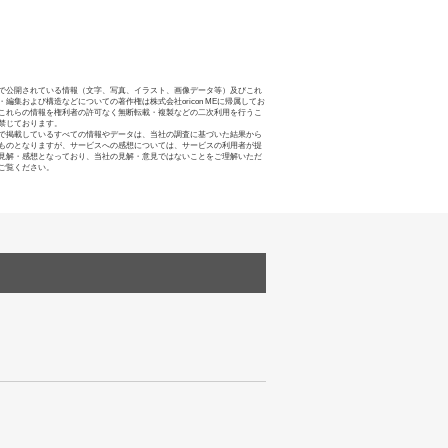
で公開されている情報（文字、写真、イラスト、画像データ等）及びこれ
・編集および構造などについての著作権は株式会社oricon MEに帰属してお
これらの情報を権利者の許可なく無断転載・複製などの二次利用を行うこ
禁じております。
で掲載しているすべての情報やデータは、当社の調査に基づいた結果から
ものとなりますが、サービスへの感想については、サービスの利用者が提
見解・感想となっており、当社の見解・意見ではないことをご理解いただ
ご覧ください。