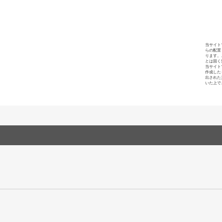
当サイト
らの配置
ります。
とは固く
当サイト
作成した
出された
いた上で