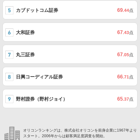
カブドットコム証券
69
.44
点
大和証券
67
.43
点
丸三証券
67
.05
点
日興コーディアル証券
66
.71
点
野村證券（野村ジョイ）
65
.37
点
オリコンランキングは、株式会社オリコンを前身企業に1967年より
スタート。2006年からは顧客満足度調査を開始。