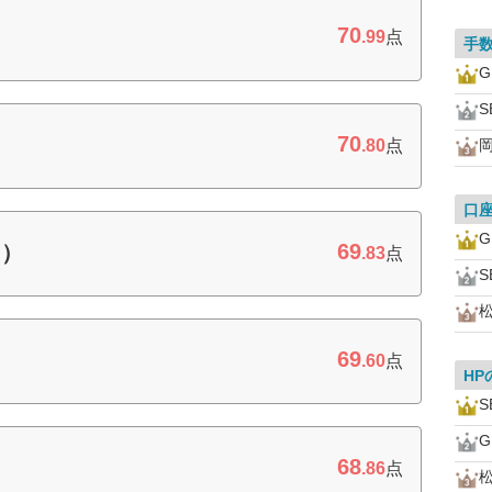
70
.99
点
手
S
70
.80
点
口
69
イ）
.83
点
S
69
.60
点
HP
S
68
.86
点