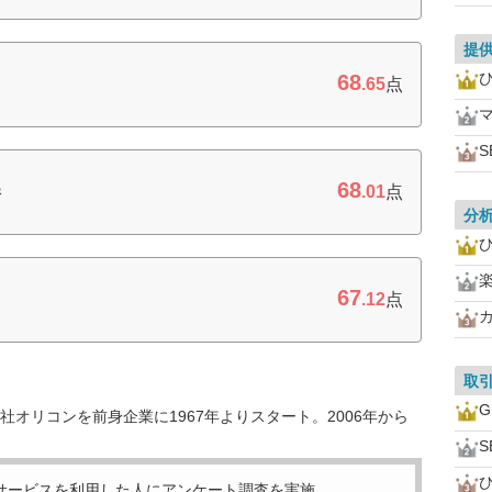
提
68
.65
点
S
68
券
.01
点
分
67
.12
点
取
オリコンを前身企業に1967年よりスタート。2006年から
S
サービスを利用した
人にアンケート調査を実施。