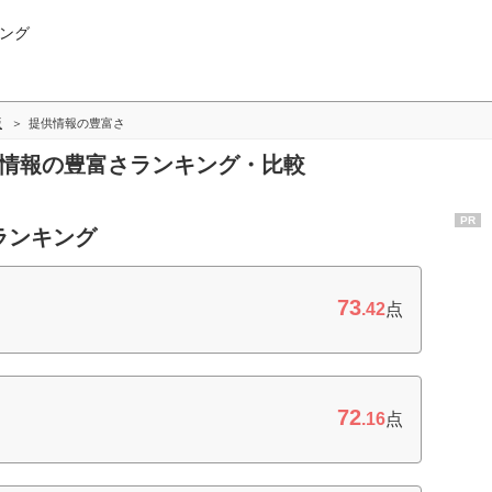
ング
版
提供情報の豊富さ
供情報の豊富さランキング・比較
PR
ランキング
73
.42
点
72
.16
点