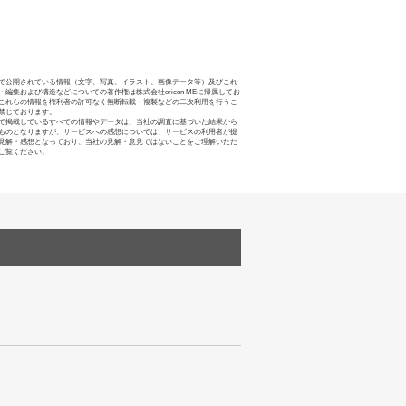
で公開されている情報（文字、写真、イラスト、画像データ等）及びこれ
・編集および構造などについての著作権は株式会社oricon MEに帰属してお
これらの情報を権利者の許可なく無断転載・複製などの二次利用を行うこ
禁じております。
で掲載しているすべての情報やデータは、当社の調査に基づいた結果から
ものとなりますが、サービスへの感想については、サービスの利用者が提
見解・感想となっており、当社の見解・意見ではないことをご理解いただ
ご覧ください。