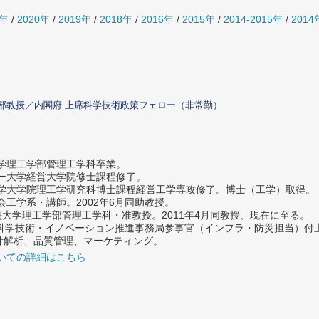
1年
/
2020年
/
2019年
/
2018年
/
2016年
/
2015年
/
2014-2015年
/
201
部教授／内閣府 上席科学技術政策フェロー（非常勤）
大学理工学部管理工学科卒業。
ター大学経営大学院修士課程修了。
大学大学院理工学研究科博士課程経営工学専攻修了。博士（工学）取得。
社会工学系・講師。2002年6月同助教授。
義塾大学理工学部管理工学科・准教授。2011年4月同教授、現在に至る。
府 科学技術・イノベーション推進事務局参事官（インフラ・防災担当）
計解析、品質管理、マーケティング。
いての詳細はこちら