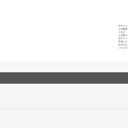
当サイト
らの配置
ります。
とは固く
当サイト
作成した
出された
いた上で