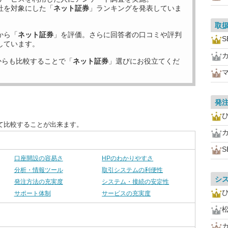
社を対象にした「
ネット証券
」ランキングを発表していま
取
から「
ネット証券
」を評価。さらに回答者の口コミや評判
S
しています。
からも比較することで「
ネット証券
」選びにお役立てくだ
発
て比較することが出来ます。
S
口座開設の容易さ
HPのわかりやすさ
分析・情報ツール
取引システムの利便性
シ
発注方法の充実度
システム・接続の安定性
サポート体制
サービスの充実度