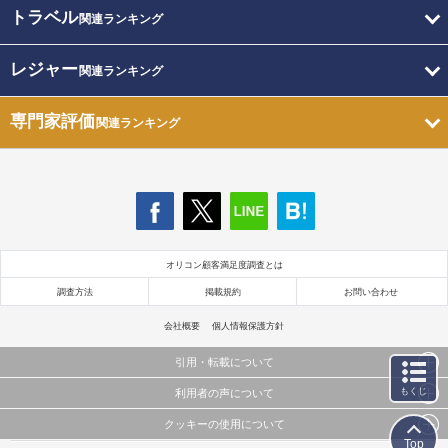
トラベル
関連ランキング
レジャー
関連ランキング
専門家評価
関連ランキング
オリコン顧客満足度調査とは
調査方法
掲載規約
お問い合わせ
会社概要
個人情報保護方針
引用・転載について
もくじ
利用者の声について
当サイトで公開されている情報（文字、写真、イラスト、画像データ等）及びこれらの配置・
編集および構造などについての著作権は株式会社oricon MEに帰属しております。
クッキーの使用について
当サイトに掲載している内容はすべてサービスの利用者が提出された見解・感想です。
これらの情報を権利者の許可なく無断転載・複製などの二次利用を行うことは固く禁じており
Top
弊社が内容について正確性を含め一切保証するものではありません。