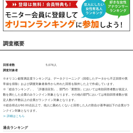
調査概要
回答者数
5,076人
調査対象者
※オリコン顧客満足度ランキングは、データクリーニング（回収したデータから不正回答や異
常値を排除）および調査対象者条件から外れた回答を除外した上で作成しています。
※「総合ランキング」、「評価項目別」、部門の「業態別」においては有効回答者数が規定人
数を満たした企業のみランクイン対象となります。その他の部門においては有効回答者数が規
定人数の半数以上の企業がランクイン対象となります。
※総合得点が60.00点以上で、他人に薦めたくないと回答した人の割合が基準値以下の企業がラ
ンクイン対象となります。
≫ 詳細はこちら
過去ランキング