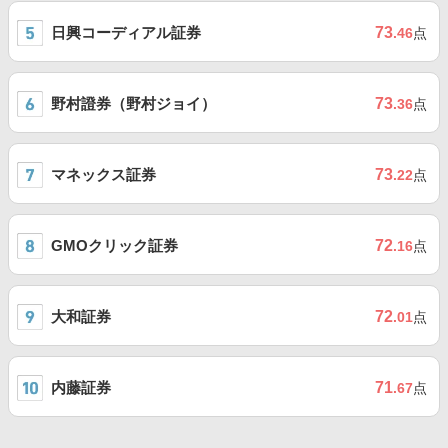
日興コーディアル証券
73
.46
点
野村證券（野村ジョイ）
73
.36
点
マネックス証券
73
.22
点
GMOクリック証券
72
.16
点
大和証券
72
.01
点
内藤証券
71
.67
点