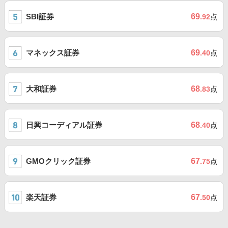
SBI証券
69
.92
点
マネックス証券
69
.40
点
大和証券
68
.83
点
日興コーディアル証券
68
.40
点
GMOクリック証券
67
.75
点
楽天証券
67
.50
点