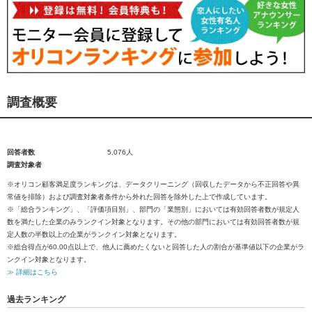
調査概要
回答者数
5,076人
調査対象者
※オリコン顧客満足度ランキングは、データクリーニング（回収したデータから不正回答や異
常値を排除）および調査対象者条件から外れた回答を除外した上で作成しています。
※「総合ランキング」、「評価項目別」、部門の「業態別」においては有効回答者数が規定人
数を満たした企業のみランクイン対象となります。その他の部門においては有効回答者数が規
定人数の半数以上の企業がランクイン対象となります。
※総合得点が60.00点以上で、他人に薦めたくないと回答した人の割合が基準値以下の企業がラ
ンクイン対象となります。
≫ 詳細はこちら
過去ランキング