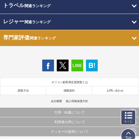
トラベル
関連ランキング
レジャー
関連ランキング
専門家評価
関連ランキング
オリコン顧客満足度調査とは
調査方法
掲載規約
お問い合わせ
会社概要
個人情報保護方針
引用・転載について
もくじ
利用者の声について
当サイトで公開されている情報（文字、写真、イラスト、画像データ等）及びこれらの配置・
編集および構造などについての著作権は株式会社oricon MEに帰属しております。
クッキーの使用について
当サイトに掲載している内容はすべてサービスの利用者が提出された見解・感想です。
これらの情報を権利者の許可なく無断転載・複製などの二次利用を行うことは固く禁じており
Top
弊社が内容について正確性を含め一切保証するものではありません。