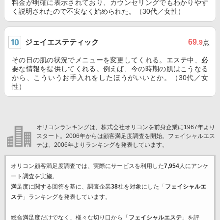
料金が明確に表示されており、カウンセリングでもわかりやす
く説明されたので不安なく始められた。（30代／女性）
ジェイエステティック
69
.9
点
その日の肌の状況でメニューを変更してくれる。エステ中、必
要な情報を提供してくれる。例えば、今の時期の肌はこうなる
から、こういうお手入れをしたほうがいいとか。（30代／女
性）
オリコンランキングは、株式会社オリコンを前身企業に1967年より
スタート。2006年からは顧客満足度調査を開始。フェイシャルエス
テは、2006年よりランキングを発表しています。
オリコン顧客満足度調査では、実際にサービスを利用した
7,954
人にアンケ
ート調査を実施。
満足度に関する回答を基に、調査企業
38
社を対象にした「
フェイシャルエ
ステ
」ランキングを発表しています。
総合満足度だけでなく、様々な切り口から「
フェイシャルエステ
」を評