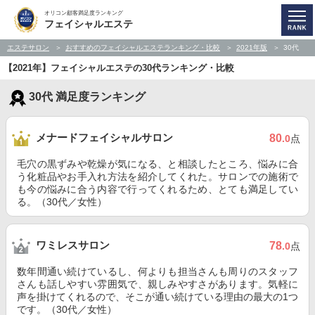
オリコン顧客満足度ランキング
フェイシャルエステ
エステサロン
おすすめのフェイシャルエステランキング・比較
2021年版
30代
【2021年】フェイシャルエステの30代ランキング・比較
30代 満足度ランキング
メナードフェイシャルサロン
80
.0
点
毛穴の黒ずみや乾燥が気になる、と相談したところ、悩みに合
う化粧品やお手入れ方法を紹介してくれた。サロンでの施術で
も今の悩みに合う内容で行ってくれるため、とても満足してい
る。（30代／女性）
ワミレスサロン
78
.0
点
数年間通い続けているし、何よりも担当さんも周りのスタッフ
さんも話しやすい雰囲気で、親しみやすさがあります。気軽に
声を掛けてくれるので、そこが通い続けている理由の最大の1つ
です。（30代／女性）