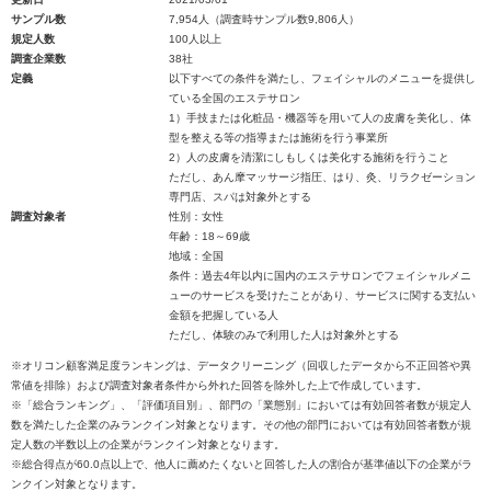
サンプル数
7,954人（調査時サンプル数9,806人）
規定人数
100人以上
調査企業数
38社
定義
以下すべての条件を満たし、フェイシャルのメニューを提供し
ている全国のエステサロン
1）手技または化粧品・機器等を用いて人の皮膚を美化し、体
型を整える等の指導または施術を行う事業所
2）人の皮膚を清潔にしもしくは美化する施術を行うこと
ただし、あん摩マッサージ指圧、はり、灸、リラクゼーション
専門店、スパは対象外とする
調査対象者
性別：女性
年齢：18～69歳
地域：全国
条件：過去4年以内に国内のエステサロンでフェイシャルメニ
ューのサービスを受けたことがあり、サービスに関する支払い
金額を把握している人
ただし、体験のみで利用した人は対象外とする
※オリコン顧客満足度ランキングは、データクリーニング（回収したデータから不正回答や異
常値を排除）および調査対象者条件から外れた回答を除外した上で作成しています。
※「総合ランキング」、「評価項目別」、部門の「業態別」においては有効回答者数が規定人
数を満たした企業のみランクイン対象となります。その他の部門においては有効回答者数が規
定人数の半数以上の企業がランクイン対象となります。
※総合得点が60.0点以上で、他人に薦めたくないと回答した人の割合が基準値以下の企業がラ
ンクイン対象となります。