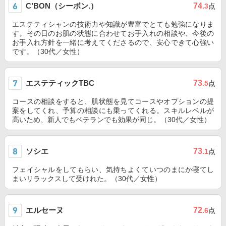
C’BON（シーボン.）
74
.3
点
エステティシャンの技術力や知識が豊富でとても勉強になりま
す。その日のお肌の状態に合わせてお手入れの相談や、今後の
お手入れ方針を一緒に考えてくださるので、安心できて心強い
です。（30代／女性）
エステティックTBC
73
.5
点
コースの相談をすると、肌状態を見てコースやオプションの提
案をしてくれ、予算の相談にも乗ってくれる。スキルレベルが
高いため、新人でもベテランでも効果が同じ。（30代／女性）
ソシエ
73
.1
点
フェイシャルをしてもらい、気持ちよくていつのまにか寝てし
まいリラックスして受けれた。（30代／女性）
エルセーヌ
72
.6
点