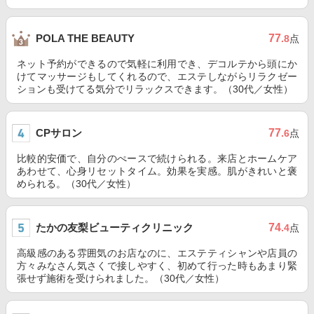
77
POLA THE BEAUTY
.8
点
ネット予約ができるので気軽に利用でき、デコルテから頭にか
けてマッサージもしてくれるので、エステしながらリラクゼー
ションも受けてる気分でリラックスできます。（30代／女性）
CPサロン
77
.6
点
比較的安価で、自分のぺースで続けられる。来店とホームケア
あわせて、心身リセットタイム。効果を実感。肌がきれいと褒
められる。（30代／女性）
たかの友梨ビューティクリニック
74
.4
点
高級感のある雰囲気のお店なのに、エステティシャンや店員の
方々みなさん気さくで接しやすく、初めて行った時もあまり緊
張せず施術を受けられました。（30代／女性）