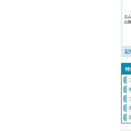
大人
の
記
特