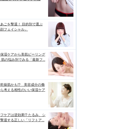
あごを撃退！ 目的別で選ぶ
小顔フェイシャル」
璧保湿ケアから美肌ピーリング
 肌の悩み別でみる「最新フ...
乾燥肌かも!? 美容成分の働
から考える相性のいい保湿ケア
フケアは逆効果!? たるみ、シ
撃退する正しい「リフトア...