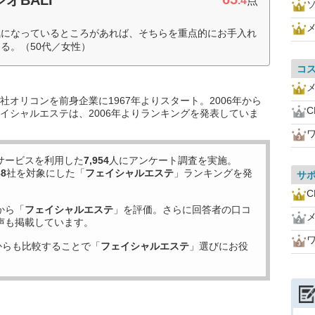
.4
点
気になっているところがあれば、そちらを重点的にお手入れ
る。（50代／女性）
コ
オリコンを前身企業に1967年よりスタート。2006年から
イシャルエステは、2006年よりランキングを発表していま
サービスを利用した
7,954
人にアンケート調査を実施。
38
社を対象にした「
フェイシャルエステ
」ランキングを発
サ
から「
フェイシャルエステ
」を評価。さらに回答者の口コ
声も掲載しています。
からも比較することで「
フェイシャルエステ
」選びにお役