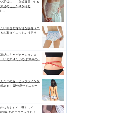
しい花嫁に！ 挙式直前でもＯ
＆満足の仕上がりを得る
a...
せたい部位と好相性な痩身メニ
ー＆お家ダイエットの注意点
肪凍結にキャビテーションま
 いま知りたいのは“効果の...
るんだ二の腕、ヒップラインを
締める！ 部分痩せメニュー
肪がつきやすく、落ちにく
お腹痩せ”のテクニックとは