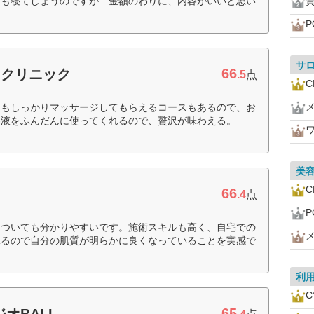
つも寝てしまうのですが…金額のわりに、内容がいいと思い
P
サ
66
ィクリニック
.5
点
中もしっかりマッサージしてもらえるコースもあるので、お
容液をふんだんに使ってくれるので、贅沢が味わえる。
美
66
.4
点
P
についても分かりやすいです。施術スキルも高く、自宅での
れるので自分の肌質が明らかに良くなっていることを実感で
利
C
65
オBALI