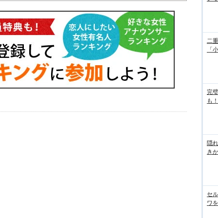
二重
「
完
も！
隠れ
き
セル
ワを