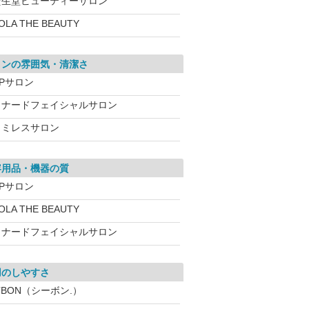
資生堂ビューティーサロン
OLA THE BEAUTY
ロンの雰囲気・清潔さ
CPサロン
メナードフェイシャルサロン
ワミレスサロン
容用品・機器の質
CPサロン
OLA THE BEAUTY
メナードフェイシャルサロン
用のしやすさ
’BON（シーボン.）