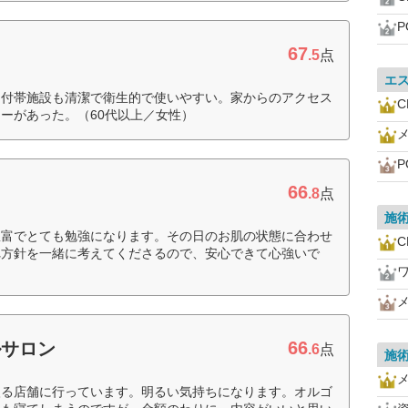
P
67
.5
点
エ
、付帯施設も清潔で衛生的で使いやすい。家からのアクセス
ーがあった。（60代以上／女性）
P
66
.8
点
施
豊富でとても勉強になります。その日のお肌の状態に合わせ
れ方針を一緒に考えてくださるので、安心できて心強いで
66
ルサロン
.6
点
施
入る店舗に行っています。明るい気持ちになります。オルゴ