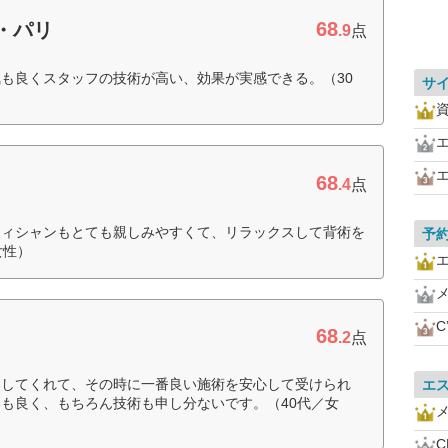
68
・パリ
.9
点
も良くスタッフの技術が高い、効果が実感できる。（30
サ
68
.4
点
ティシャンもとても親しみやすくて、リラックスして背術を
予
女性）
C
68
.2
点
案してくれて、その時に一番良い施術を安心して受けられ
エ
も良く、もちろん技術も申し分ないです。（40代／女