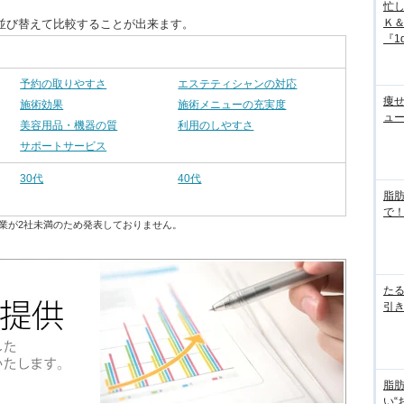
忙
Ｋ
並び替えて比較することが出来ます。
『1d
予約の取りやすさ
エステティシャンの対応
痩
施術効果
施術メニューの充実度
ュ
美容用品・機器の質
利用のしやすさ
サポートサービス
30代
40代
脂
で！
業が2社未満のため発表しておりません。
た
引き
脂
い“