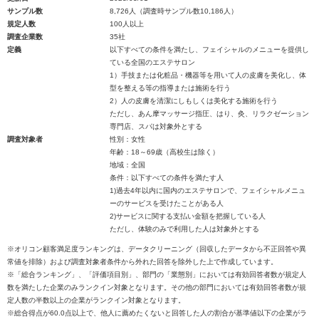
サンプル数
8,726人（調査時サンプル数10,186人）
規定人数
100人以上
調査企業数
35社
定義
以下すべての条件を満たし、フェイシャルのメニューを提供し
ている全国のエステサロン
1）手技または化粧品・機器等を用いて人の皮膚を美化し、体
型を整える等の指導または施術を行う
2）人の皮膚を清潔にしもしくは美化する施術を行う
ただし、あん摩マッサージ指圧、はり、灸、リラクゼーション
専門店、スパは対象外とする
調査対象者
性別：女性
年齢：18～69歳（高校生は除く）
地域：全国
条件：以下すべての条件を満たす人
1)過去4年以内に国内のエステサロンで、フェイシャルメニュ
ーのサービスを受けたことがある人
2)サービスに関する支払い金額を把握している人
ただし、体験のみで利用した人は対象外とする
※オリコン顧客満足度ランキングは、データクリーニング（回収したデータから不正回答や異
常値を排除）および調査対象者条件から外れた回答を除外した上で作成しています。
※「総合ランキング」、「評価項目別」、部門の「業態別」においては有効回答者数が規定人
数を満たした企業のみランクイン対象となります。その他の部門においては有効回答者数が規
定人数の半数以上の企業がランクイン対象となります。
※総合得点が60.0点以上で、他人に薦めたくないと回答した人の割合が基準値以下の企業がラ