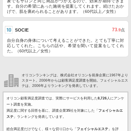
家でもサロンと同じ商品がつかえるので、効果が期待できま
す。自分の希望にあった施術を提案してくれます。続けたおか
げで、肌を褒められることがあります。（60代以上／女性）
73
SOCIE
.9
点
自分自身の身体について考えることができた。とても丁寧に対
応してくれた。こちらの話や、希望を聞いて提案をしてくれ
た。（60代以上／女性）
オリコンランキングは、株式会社オリコンを前身企業に1967年より
スタート。2006年からは顧客満足度調査を開始。フェイシャルエス
テは、2006年よりランキングを発表しています。
オリコン顧客満足度調査では、実際にサービスを利用した
8,726
人にアンケ
ート調査を実施。
満足度に関する回答を基に、調査企業
35
社を対象にした「
フェイシャルエ
ステ
」ランキングを発表しています。
総合満足度だけでなく、様々な切り口から「
フェイシャルエステ
」を評