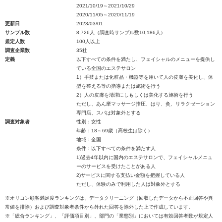
2021/10/19～2021/10/29
2020/11/05～2020/11/19
更新日
2023/03/01
サンプル数
8,726人（調査時サンプル数10,186人）
規定人数
100人以上
調査企業数
35社
定義
以下すべての条件を満たし、フェイシャルのメニューを提供し
ている全国のエステサロン
1）手技または化粧品・機器等を用いて人の皮膚を美化し、体
型を整える等の指導または施術を行う
2）人の皮膚を清潔にしもしくは美化する施術を行う
ただし、あん摩マッサージ指圧、はり、灸、リラクゼーション
専門店、スパは対象外とする
調査対象者
性別：女性
年齢：18～69歳（高校生は除く）
地域：全国
条件：以下すべての条件を満たす人
1)過去4年以内に国内のエステサロンで、フェイシャルメニュ
ーのサービスを受けたことがある人
2)サービスに関する支払い金額を把握している人
ただし、体験のみで利用した人は対象外とする
※オリコン顧客満足度ランキングは、データクリーニング（回収したデータから不正回答や異
常値を排除）および調査対象者条件から外れた回答を除外した上で作成しています。
※「総合ランキング」、「評価項目別」、部門の「業態別」においては有効回答者数が規定人