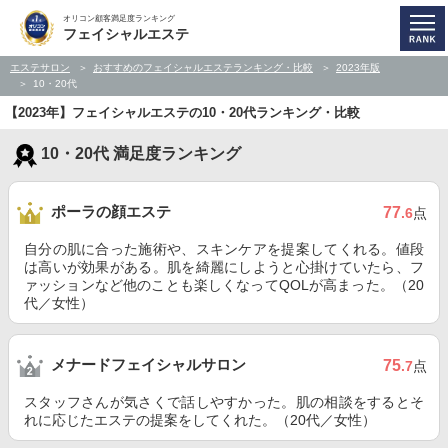
オリコン顧客満足度ランキング
フェイシャルエステ
エステサロン
おすすめのフェイシャルエステランキング・比較
2023年版
10・20代
【2023年】フェイシャルエステの10・20代ランキング・比較
10・20代 満足度ランキング
ポーラの顔エステ
77
.6
点
自分の肌に合った施術や、スキンケアを提案してくれる。値段
は高いが効果がある。肌を綺麗にしようと心掛けていたら、フ
ァッションなど他のことも楽しくなってQOLが高まった。（20
代／女性）
メナードフェイシャルサロン
75
.7
点
スタッフさんが気さくで話しやすかった。肌の相談をするとそ
れに応じたエステの提案をしてくれた。（20代／女性）