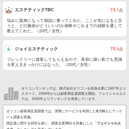
エステティックTBC
74
.7
点
悩みに親身になって相談に乗ってくれた。ここが気になると言
うと、どの施術がどういいのか体験やこれまでの経験を通して
教えてくれた。（20代／女性）
ジェイエステティック
70
.5
点
フレンドリーに接客してもらえるので、美容に疎い私でも意識
を変えるきっかけにはなった。（20代／女性）
オリコンランキングは、株式会社オリコンを前身企業に1967年より
スタート。2006年からは顧客満足度調査を開始。フェイシャルエス
テは、2006年よりランキングを発表しています。
オリコン顧客満足度調査では、実際にサービスを利用した
8,726
人にアンケ
ート調査を実施。
満足度に関する回答を基に、調査企業
35
社を対象にした「
フェイシャルエ