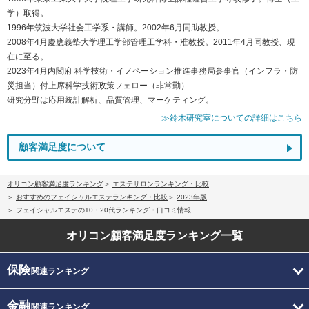
学）取得。
1996年筑波大学社会工学系・講師。2002年6月同助教授。
2008年4月慶應義塾大学理工学部管理工学科・准教授。2011年4月同教授、現
在に至る。
2023年4月内閣府 科学技術・イノベーション推進事務局参事官（インフラ・防
災担当）付上席科学技術政策フェロー（非常勤）
研究分野は応用統計解析、品質管理、マーケティング。
≫鈴木研究室についての詳細はこちら
顧客満足度について
オリコン顧客満足度ランキング
エステサロンランキング・比較
おすすめのフェイシャルエステランキング・比較
2023年版
フェイシャルエステの10・20代ランキング・口コミ情報
オリコン顧客満足度
ランキング一覧
保険
関連ランキング
金融
関連ランキング