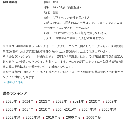
調査対象者
性別：女性
年齢：18～69歳（高校生除く）
地域：全国
条件：以下すべての条件を満たす人
1)過去4年以内に国内のエステサロンで、フェイシャルメニュ
ーのサービスを受けたことがある人
2)サービスに関する支払い金額を把握している人
ただし、体験のみで利用した人は対象外とする
※オリコン顧客満足度ランキングは、データクリーニング（回収したデータから不正回答や異
常値を排除）および調査対象者条件から外れた回答を除外した上で作成しています。
※「総合ランキング」、「評価項目別」、部門の「業態別」においては有効回答者数が規定人
数を満たした企業のみランクイン対象となります。その他の部門においては有効回答者数が規
定人数の半数以上の企業がランクイン対象となります。
※総合得点が60.0点以上で、他人に薦めたくないと回答した人の割合が基準値以下の企業がラ
ンクイン対象となります。
≫ 詳細はこちら
過去ランキング
2025年
2024年
2023年
2022年
2021年
2020年
2019年
2018年
2017年
2016年
2014-2015年
2014年度
2013年度
2012年度
2011年度
2010年度
2009年度
2008年度