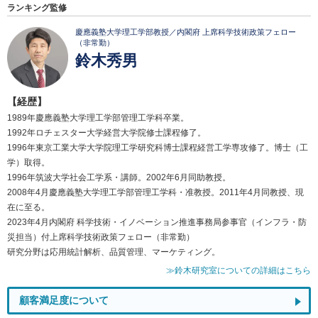
ランキング監修
慶應義塾大学理工学部教授／内閣府 上席科学技術政策フェロー
（非常勤）
鈴木秀男
【経歴】
1989年慶應義塾大学理工学部管理工学科卒業。
1992年ロチェスター大学経営大学院修士課程修了。
1996年東京工業大学大学院理工学研究科博士課程経営工学専攻修了。博士（工
学）取得。
1996年筑波大学社会工学系・講師。2002年6月同助教授。
2008年4月慶應義塾大学理工学部管理工学科・准教授。2011年4月同教授、現
在に至る。
2023年4月内閣府 科学技術・イノベーション推進事務局参事官（インフラ・防
災担当）付上席科学技術政策フェロー（非常勤）
研究分野は応用統計解析、品質管理、マーケティング。
≫鈴木研究室についての詳細はこちら
顧客満足度について