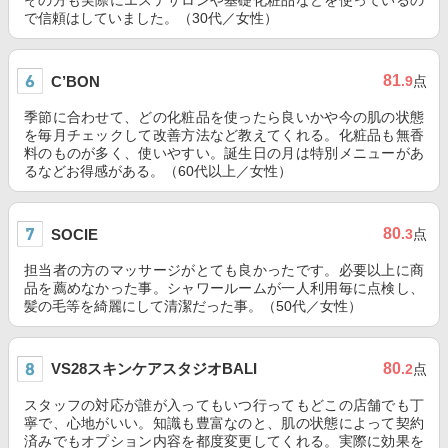
その方も実際にエステサロンや基礎化粧品などを使っているの
で信頼はしていました。（30代／女性）
81
C’BON
.9
点
季節に合わせて、どの化粧品を使ったら良いかや今の肌の状態
を毎月チェックして改善方法など教えてくれる。化粧品も無香
料のものが多く、使いやすい。誕生日の月は特別メニューがあ
るなどお得感がある。（60代以上／女性）
80
SOCIE
.3
点
担当者の方のマッサージがとても良かったです。必要以上に商
品を薦めなかった事。シャワールームが一人利用毎に点検し、
髪の毛等を綺麗にして清潔だった事。（50代／女性）
VS28スキンケアスタジオBALI
80
.2
点
スタッフの対応が誰が入ってもいつ行ってもどこの店舗でも丁
寧で、心地がいい。知識も豊富なのと、肌の状態によって契約
済みでもオプション内容を都度変更してくれる。実際に効果を