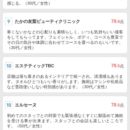
感じる。（30代／女性）
たかの友梨ビューティクリニック
79
.8
点
寒くないかなどの心配りも素晴らしく、いつも気持ちいい接客
をしてもらってます。フェイシャル、ボディ、コースも豊富で
その日の気分や体調に合わせてコースを選べるのもいいです。
（30代／女性）
エステティックTBC
78
.5
点
店舗は落ち着きのあるインテリアで統一され、清潔感もありま
す。タオルひとつもいい香りがします。施術はマシンや化粧品
など普段使いしない特別感があります。（30代／女性）
エルセーヌ
78
.5
点
初めてのスタッフとの対面でも緊張感なくすぐに馴染めて施術
を受ける事が出来ます。スタッフとの会話も楽しいところで
す。（50代／女性）