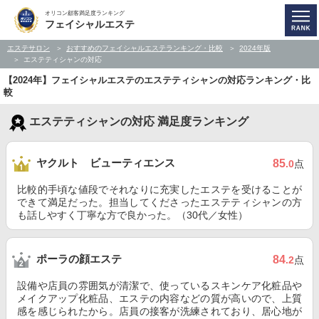
オリコン顧客満足度ランキング
フェイシャルエステ
エステサロン
おすすめのフェイシャルエステランキング・比較
2024年版
エステティシャンの対応
【2024年】フェイシャルエステのエステティシャンの対応ランキング・比
較
エステティシャンの対応 満足度ランキング
ヤクルト ビューティエンス
85
.0
点
比較的手頃な値段でそれなりに充実したエステを受けることが
できて満足だった。担当してくださったエステティシャンの方
も話しやすく丁寧な方で良かった。（30代／女性）
ポーラの顔エステ
84
.2
点
設備や店員の雰囲気が清潔で、使っているスキンケア化粧品や
メイクアップ化粧品、エステの内容などの質が高いので、上質
感を感じられたから。店員の接客が洗練されており、居心地が