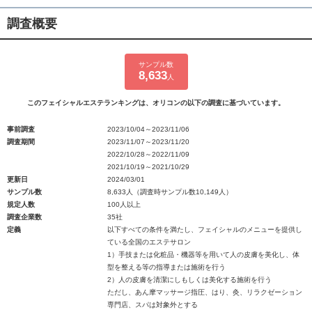
調査概要
サンプル数
8,633
人
このフェイシャルエステランキングは、オリコンの以下の調査に基づいています。
事前調査
2023/10/04～2023/11/06
調査期間
2023/11/07～2023/11/20
2022/10/28～2022/11/09
2021/10/19～2021/10/29
更新日
2024/03/01
サンプル数
8,633人（調査時サンプル数10,149人）
規定人数
100人以上
調査企業数
35社
定義
以下すべての条件を満たし、フェイシャルのメニューを提供し
ている全国のエステサロン
1）手技または化粧品・機器等を用いて人の皮膚を美化し、体
型を整える等の指導または施術を行う
2）人の皮膚を清潔にしもしくは美化する施術を行う
ただし、あん摩マッサージ指圧、はり、灸、リラクゼーション
専門店、スパは対象外とする