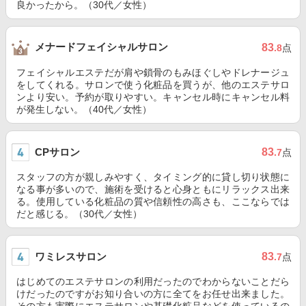
良かったから。（30代／女性）
メナードフェイシャルサロン
83
.8
点
フェイシャルエステだが肩や鎖骨のもみほぐしやドレナージュ
をしてくれる。サロンで使う化粧品を買うが、他のエステサロ
ンより安い。予約が取りやすい。キャンセル時にキャンセル料
が発生しない。（40代／女性）
CPサロン
83
.7
点
スタッフの方が親しみやすく、タイミング的に貸し切り状態に
なる事が多いので、施術を受けると心身ともにリラックス出来
る。使用している化粧品の質や信頼性の高さも、ここならでは
だと感じる。（30代／女性）
ワミレスサロン
83
.7
点
はじめてのエステサロンの利用だったのでわからないことだら
けだったのですがお知り合いの方に全てをお任せ出来ました。