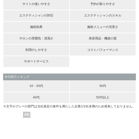
サイトの使いやすさ
予約の取りやすさ
エステティシャンの対応
エステティシャンのスキル
施術効果
施術メニューの充実さ
サロンの雰囲気・清潔さ
美容用品・機器の質
利用のしやすさ
コストパフォーマンス
サポートサービス
年代別ランキング
10・20代
30代
40代
50代以上
※文字がグレーの部門は当社規定の条件を満たした企業が2社未満のため発表しておりません。
PR