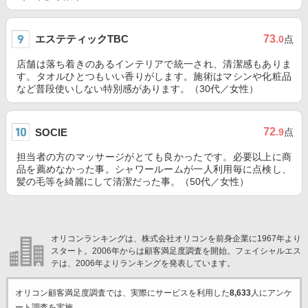
エステティックTBC
73
.0
点
店舗は落ち着きのあるインテリアで統一され、清潔感もありま
す。タオルひとつもいい香りがします。施術はマシンや化粧品
など普段使いしない特別感があります。（30代／女性）
72
SOCIE
.9
点
担当者の方のマッサージがとても良かったです。必要以上に商
品を薦めなかった事。シャワールームが一人利用毎に点検し、
髪の毛等を綺麗にして清潔だった事。（50代／女性）
オリコンランキングは、株式会社オリコンを前身企業に1967年より
スタート。2006年からは顧客満足度調査を開始。フェイシャルエス
テは、2006年よりランキングを発表しています。
オリコン顧客満足度調査では、実際にサービスを利用した
8,633
人にアンケ
ート調査を実施。