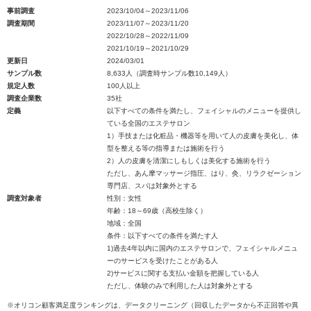
事前調査
2023/10/04～2023/11/06
調査期間
2023/11/07～2023/11/20
2022/10/28～2022/11/09
2021/10/19～2021/10/29
更新日
2024/03/01
サンプル数
8,633人（調査時サンプル数10,149人）
規定人数
100人以上
調査企業数
35社
定義
以下すべての条件を満たし、フェイシャルのメニューを提供し
ている全国のエステサロン
1）手技または化粧品・機器等を用いて人の皮膚を美化し、体
型を整える等の指導または施術を行う
2）人の皮膚を清潔にしもしくは美化する施術を行う
ただし、あん摩マッサージ指圧、はり、灸、リラクゼーション
専門店、スパは対象外とする
調査対象者
性別：女性
年齢：18～69歳（高校生除く）
地域：全国
条件：以下すべての条件を満たす人
1)過去4年以内に国内のエステサロンで、フェイシャルメニュ
ーのサービスを受けたことがある人
2)サービスに関する支払い金額を把握している人
ただし、体験のみで利用した人は対象外とする
※オリコン顧客満足度ランキングは、データクリーニング（回収したデータから不正回答や異