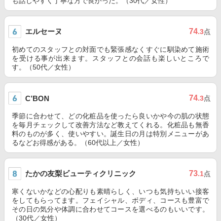
も話しやすく丁寧な方で良かった。（30代／女性）
エルセーヌ
74
.3
点
初めてのスタッフとの対面でも緊張感なくすぐに馴染めて施術
を受ける事が出来ます。スタッフとの会話も楽しいところで
す。（50代／女性）
74
C’BON
.3
点
季節に合わせて、どの化粧品を使ったら良いかや今の肌の状態
を毎月チェックして改善方法など教えてくれる。化粧品も無香
料のものが多く、使いやすい。誕生日の月は特別メニューがあ
るなどお得感がある。（60代以上／女性）
たかの友梨ビューティクリニック
73
.1
点
寒くないかなどの心配りも素晴らしく、いつも気持ちいい接客
をしてもらってます。フェイシャル、ボディ、コースも豊富で
その日の気分や体調に合わせてコースを選べるのもいいです。
（30代／女性）