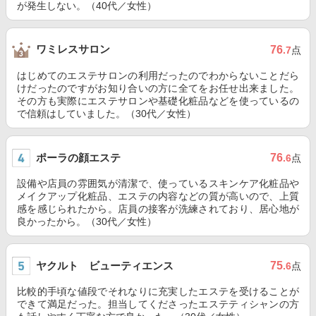
が発生しない。（40代／女性）
ワミレスサロン
76
.7
点
はじめてのエステサロンの利用だったのでわからないことだら
けだったのですがお知り合いの方に全てをお任せ出来ました。
その方も実際にエステサロンや基礎化粧品などを使っているの
で信頼はしていました。（30代／女性）
ポーラの顔エステ
76
.6
点
設備や店員の雰囲気が清潔で、使っているスキンケア化粧品や
メイクアップ化粧品、エステの内容などの質が高いので、上質
感を感じられたから。店員の接客が洗練されており、居心地が
良かったから。（30代／女性）
ヤクルト ビューティエンス
75
.6
点
比較的手頃な値段でそれなりに充実したエステを受けることが
できて満足だった。担当してくださったエステティシャンの方