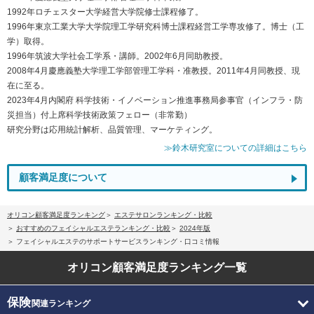
1992年ロチェスター大学経営大学院修士課程修了。
1996年東京工業大学大学院理工学研究科博士課程経営工学専攻修了。博士（工
学）取得。
1996年筑波大学社会工学系・講師。2002年6月同助教授。
2008年4月慶應義塾大学理工学部管理工学科・准教授。2011年4月同教授、現
在に至る。
2023年4月内閣府 科学技術・イノベーション推進事務局参事官（インフラ・防
災担当）付上席科学技術政策フェロー（非常勤）
研究分野は応用統計解析、品質管理、マーケティング。
≫鈴木研究室についての詳細はこちら
顧客満足度について
オリコン顧客満足度ランキング
エステサロンランキング・比較
おすすめのフェイシャルエステランキング・比較
2024年版
フェイシャルエステのサポートサービスランキング・口コミ情報
オリコン顧客満足度
ランキング一覧
保険
関連ランキング