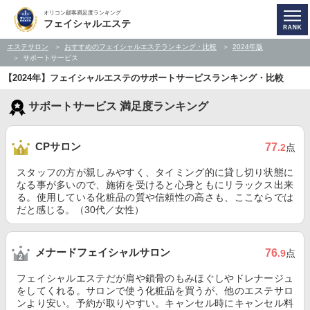
オリコン顧客満足度ランキング
フェイシャルエステ
エステサロン
おすすめのフェイシャルエステランキング・比較
2024年版
サポートサービス
【2024年】フェイシャルエステのサポートサービスランキング・比較
サポートサービス 満足度ランキング
CPサロン
77
.2
点
スタッフの方が親しみやすく、タイミング的に貸し切り状態に
なる事が多いので、施術を受けると心身ともにリラックス出来
る。使用している化粧品の質や信頼性の高さも、ここならでは
だと感じる。（30代／女性）
メナードフェイシャルサロン
76
.9
点
フェイシャルエステだが肩や鎖骨のもみほぐしやドレナージュ
をしてくれる。サロンで使う化粧品を買うが、他のエステサロ
ンより安い。予約が取りやすい。キャンセル時にキャンセル料