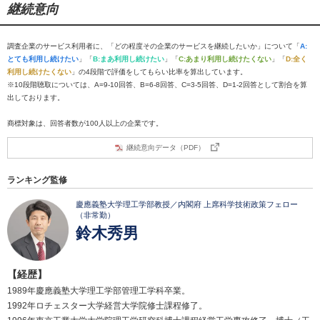
継続意向
調査企業のサービス利用者に、「どの程度その企業のサービスを継続したいか」について「
A:
とても利用し続けたい
」「
B:まあ利用し続けたい
」「
C:あまり利用し続けたくない
」「
D:全く
利用し続けたくない
」の4段階で評価をしてもらい比率を算出しています。
※10段階聴取については、A=9-10回答、B=6-8回答、C=3-5回答、D=1-2回答として割合を算
出しております。
商標対象は、回答者数が100人以上の企業です。
継続意向データ（PDF）
ランキング監修
慶應義塾大学理工学部教授／内閣府 上席科学技術政策フェロー
（非常勤）
鈴木秀男
【経歴】
1989年慶應義塾大学理工学部管理工学科卒業。
1992年ロチェスター大学経営大学院修士課程修了。