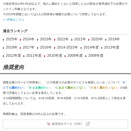
※総合得点が60.00点以上で、他人に薦めたくないと回答した人の割合が基準値以下の企業がラ
ンクイン対象となります。
※2015年調査においては1人の回答者が複数の企業について回答しております。
≫ 詳細はこちら
過去ランキング
2025年
2024年
2023年
2022年
2021年
2020年
2019年
2018年
2017年
2016年
2014-2015年
2014年度
2013年度
2012年度
2011年度
2010年度
2009年度
2008年度
推奨意向
調査企業のサービス利用者に、「どの程度その企業のサービスを推奨したいか」について「
A:
とても薦めたい
」「
B:まあ薦めたい
」「
C:あまり薦めたくない
」「
D:全く薦めたくない
」の4段
階で評価をしてもらい比率を算出しています。
※10段階聴取については、A=9-10回答、B=6-8回答、C=3-5回答、D=1-2回答として割合を算
出しております。
商標対象は、回答者数が100人以上の企業です。
推奨意向データ（PDF）