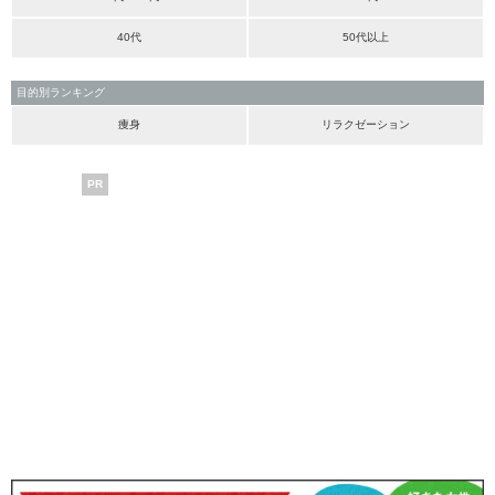
40代
50代以上
目的別ランキング
痩身
リラクゼーション
PR