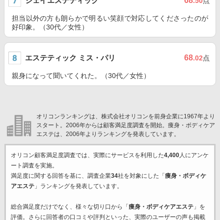
ジェイエステティック
68
.50
点
担当以外の方も朗らかで明るい笑顔で対応してくださったのが
好印象。（30代／女性）
エステティック ミス・パリ
68
.02
点
親身になって聞いてくれた。（30代／女性）
オリコンランキングは、株式会社オリコンを前身企業に1967年より
スタート。2006年からは顧客満足度調査を開始。痩身・ボディケア
エステは、2006年よりランキングを発表しています。
オリコン顧客満足度調査では、実際にサービスを利用した
4,400
人にアンケ
ート調査を実施。
満足度に関する回答を基に、調査企業
34
社を対象にした「
痩身・ボディケ
アエステ
」ランキングを発表しています。
総合満足度だけでなく、様々な切り口から「
痩身・ボディケアエステ
」を
評価。さらに回答者の口コミや評判といった、実際のユーザーの声も掲載