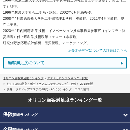
1996年東京工業大学大学院理工学研究科博士課程経営工学専攻修了。博士（工
学）取得。
1996年筑波大学社会工学系・講師。2002年6月同助教授。
2008年4月慶應義塾大学理工学部管理工学科・准教授。2011年4月同教授、現
在に至る。
2023年4月内閣府 科学技術・イノベーション推進事務局参事官（インフラ・防
災担当）付上席科学技術政策フェロー（非常勤）
研究分野は応用統計解析、品質管理、マーケティング。
≫鈴木研究室についての詳細はこちら
顧客満足度について
オリコン顧客満足度ランキング
エステサロンランキング・比較
おすすめの痩身・ボディケアエステランキング・比較
2018年版
痩身・ボディケアエステの10代・20代ランキング・口コミ情報
オリコン顧客満足度
ランキング一覧
保険
関連ランキング
金融