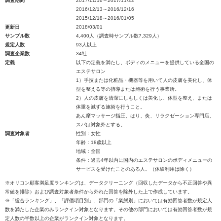
調査期間
2017/11/16～2017/11/22
2016/12/13～2016/12/16
2015/12/18～2016/01/05
更新日
2018/03/01
サンプル数
4,400人（調査時サンプル数7,329人）
規定人数
93人以上
調査企業数
34社
定義
以下の定義を満たし、ボディのメニューを提供している全国の
エステサロン
1）手技または化粧品・機器等を用いて人の皮膚を美化し、体
型を整える等の指導または施術を行う事業所。
2）人の皮膚を清潔にしもしくは美化し、体型を整え、または
体重を減ずる施術を行うこと。
あん摩マッサージ指圧、はり、灸、リラクゼーション専門店、
スパは対象外とする。
調査対象者
性別：女性
年齢：18歳以上
地域：全国
条件：過去4年以内に国内のエステサロンのボディメニューの
サービスを受けたことのある人。（体験利用は除く）
※オリコン顧客満足度ランキングは、データクリーニング（回収したデータから不正回答や異
常値を排除）および調査対象者条件から外れた回答を除外した上で作成しています。
※「総合ランキング」、「評価項目別」、部門の「業態別」においては有効回答者数が規定人
数を満たした企業のみランクイン対象となります。その他の部門においては有効回答者数が規
定人数の半数以上の企業がランクイン対象となります。