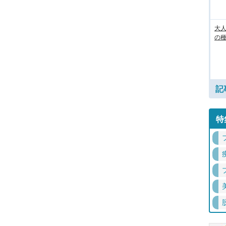
大人
の
記
特