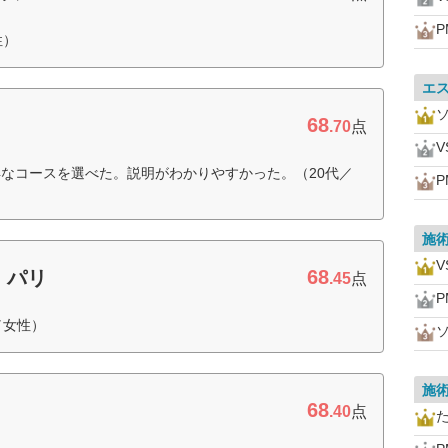
P
性）
エ
68
.70
点
V
なコースを選べた。説明がわかりやすかった。（20代／
P
施
V
68
・パリ
.45
点
P
／女性）
施
68
.40
点