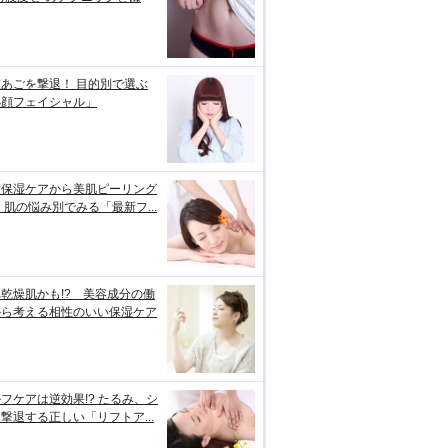
あごを撃退！ 目的別で選ぶ
小顔フェイシャル」
璧保湿ケアから美肌ピーリング
 肌の悩み別でみる「最新フ...
乾燥肌かも!? 美容成分の働
から考える相性のいい保湿ケア
フケアは逆効果!? たるみ、シ
撃退する正しい「リフトア...