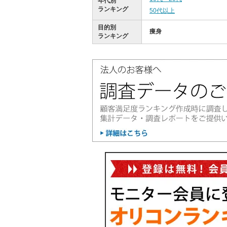
年代別
ランキング
50代以上
目的別
痩身
ランキング