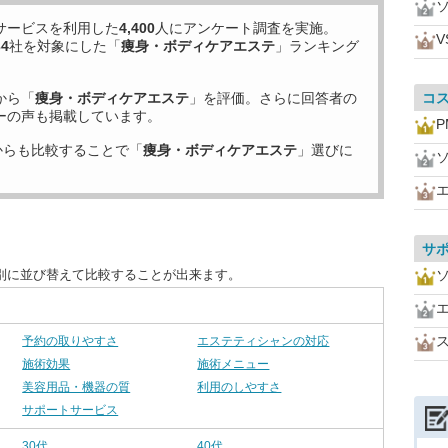
サービスを利用した
4,400
人にアンケート調査を実施。
V
34
社を対象にした「
痩身・ボディケアエステ
」ランキング
から「
痩身・ボディケアエステ
」を評価。さらに回答者の
コ
ーの声も掲載しています。
P
からも比較することで「
痩身・ボディケアエステ
」選びに
サ
別に並び替えて比較することが出来ます。
予約の取りやすさ
エステティシャンの対応
施術効果
施術メニュー
美容用品・機器の質
利用のしやすさ
サポートサービス
30代
40代