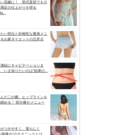
しい花嫁に！ 挙式直前でもＯ
＆満足の仕上がりを得る
a...
せたい部位と好相性な痩身メニ
ー＆お家ダイエットの注意点
肪凍結にキャビテーションま
 いま知りたいのは“効果の...
るんだ二の腕、ヒップラインを
締める！ 部分痩せメニュー
肪がつきやすく、落ちにく
お腹痩せ”のテクニックとは