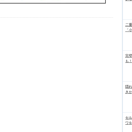
二重
「
完
も！
隠れ
き
セル
ワを