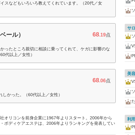
P
イスなどもいろいろ教えてくれています。（20代／女
サ
68
・ベール）
.19
点
V
なかったところ親切に相談に乗ってくれて、ケガに影響のな
60代以上／女性）
P
美
68
.06
点
V
れしかった。（60代以上／女性）
オリコンを前身企業に1967年よりスタート。2006年から
利
・ボディケアエステは、2006年よりランキングを発表してい
P