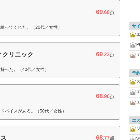
69
.68
点
サ
練ってくれた。（20代／女性）
P
69
ィクリニック
.23
点
持った。（40代／女性）
予
68
.96
点
ドバイスがある。（50代／女性）
エ
68
ウス
.77
点
V