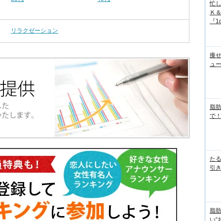
忙
Ｋ
『1d
リラクゼーション
痩
ュ
脂
で！
た
引き
脂
い“