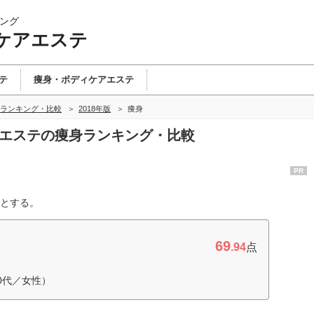
ング
ケアエステ
テ
痩身・ボディケアエステ
ランキング・比較
2018年版
痩身
アエステの痩身ランキング・比較
PR
とする。
69
.94
点
0代／女性）