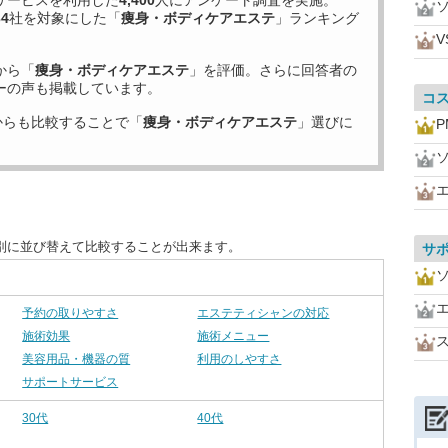
サービスを利用した
4,400
人にアンケート調査を実施。
34
社を対象にした「
痩身・ボディケアエステ
」ランキング
V
から「
痩身・ボディケアエステ
」を評価。さらに回答者の
ーの声も掲載しています。
コ
からも比較することで「
痩身・ボディケアエステ
」選びに
P
別に並び替えて比較することが出来ます。
サ
予約の取りやすさ
エステティシャンの対応
施術効果
施術メニュー
美容用品・機器の質
利用のしやすさ
サポートサービス
30代
40代