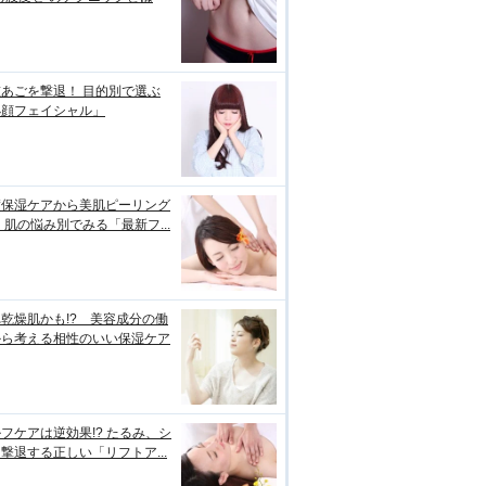
あごを撃退！ 目的別で選ぶ
小顔フェイシャル」
璧保湿ケアから美肌ピーリング
 肌の悩み別でみる「最新フ...
乾燥肌かも!? 美容成分の働
から考える相性のいい保湿ケア
フケアは逆効果!? たるみ、シ
撃退する正しい「リフトア...