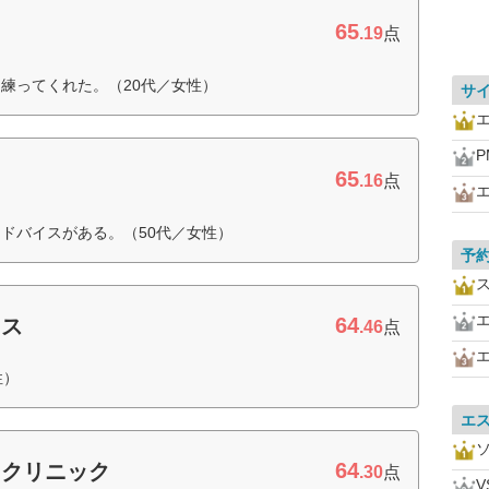
65
.19
点
練ってくれた。（20代／女性）
サ
P
65
.16
点
ドバイスがある。（50代／女性）
予
64
ウス
.46
点
性）
エ
64
ィクリニック
.30
点
V