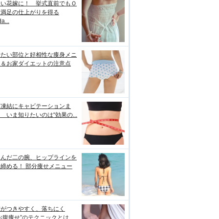
しい花嫁に！ 挙式直前でもＯ
＆満足の仕上がりを得る
a...
せたい部位と好相性な痩身メニ
ー＆お家ダイエットの注意点
肪凍結にキャビテーションま
 いま知りたいのは“効果の...
るんだ二の腕、ヒップラインを
締める！ 部分痩せメニュー
肪がつきやすく、落ちにく
お腹痩せ”のテクニックとは