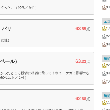
P
持った。（40代／女性）
エ
63
・パリ
.55
点
V
／女性）
P
施
63
・ベール）
.33
点
V
なかったところ親切に相談に乗ってくれて、ケガに影響のな
P
60代以上／女性）
施
62
.88
点