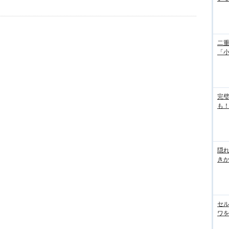
二重
「
完
も！
隠れ
き
セル
ワを