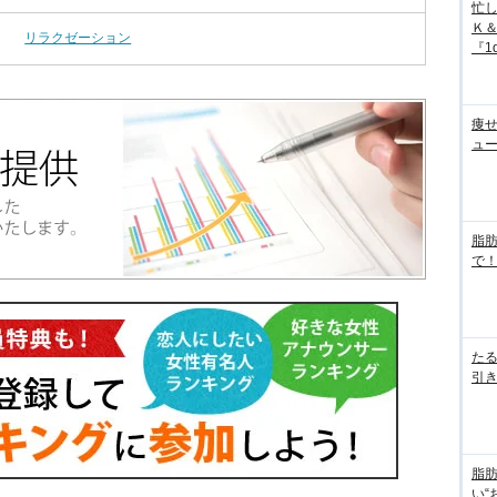
忙
Ｋ
リラクゼーション
『1d
痩
ュ
脂
で！
た
引き
脂
い“