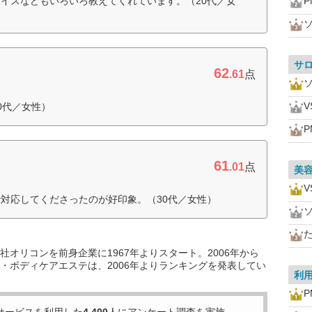
イスなどもいろいろ教えてくれています。（20代／女
P
サ
62
.61
点
V
0代／女性）
P
61
ク
.01
点
美
V
対応してくださったのが好印象。（30代／女性）
オリコンを前身企業に1967年よりスタート。2006年から
・ボディケアエステは、2006年よりランキングを発表してい
利
P