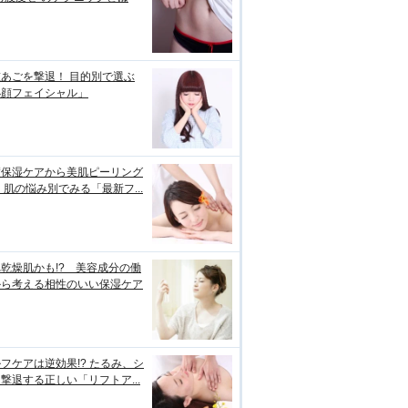
あごを撃退！ 目的別で選ぶ
小顔フェイシャル」
璧保湿ケアから美肌ピーリング
 肌の悩み別でみる「最新フ...
乾燥肌かも!? 美容成分の働
から考える相性のいい保湿ケア
フケアは逆効果!? たるみ、シ
撃退する正しい「リフトア...