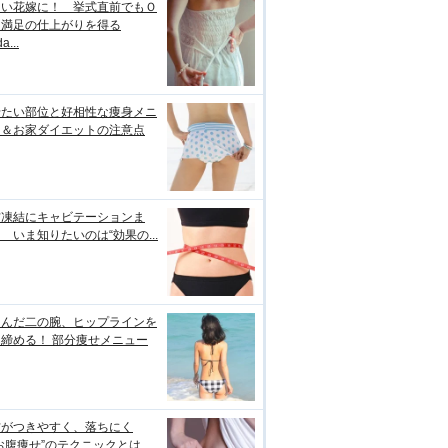
しい花嫁に！ 挙式直前でもＯ
＆満足の仕上がりを得る
a...
せたい部位と好相性な痩身メニ
ー＆お家ダイエットの注意点
肪凍結にキャビテーションま
 いま知りたいのは“効果の...
るんだ二の腕、ヒップラインを
締める！ 部分痩せメニュー
肪がつきやすく、落ちにく
お腹痩せ”のテクニックとは