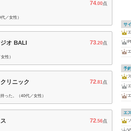
74
.00
点
0代／女性）
サ
73
P
ジオ BALI
.20
点
／女性）
予
72
ィクリニック
.81
点
持った。（40代／女性）
エ
72
ウス
.56
点
V