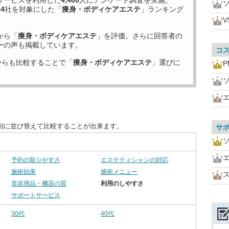
サービスを利用した
4,400
人にアンケート調査を実施。
34
社を対象にした「
痩身・ボディケアエステ
」ランキング
V
から「
痩身・ボディケアエステ
」を評価。さらに回答者の
ーの声も掲載しています。
コ
からも比較することで「
痩身・ボディケアエステ
」選びに
P
別に並び替えて比較することが出来ます。
サ
予約の取りやすさ
エステティシャンの対応
施術効果
施術メニュー
美容用品・機器の質
利用のしやすさ
サポートサービス
30代
40代