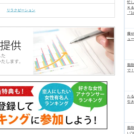
忙
Ｋ
リラクゼーション
『1d
痩
ュ
脂
で！
た
引き
脂
い“