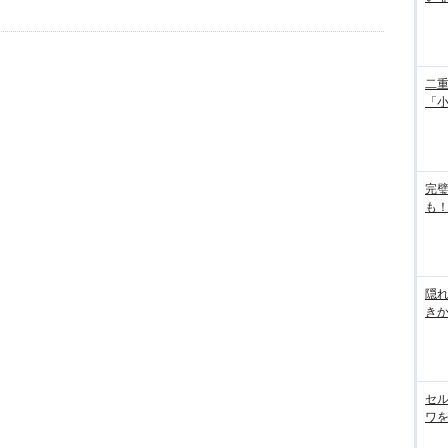
二重
「
完
も！
隠れ
き
セル
ワを