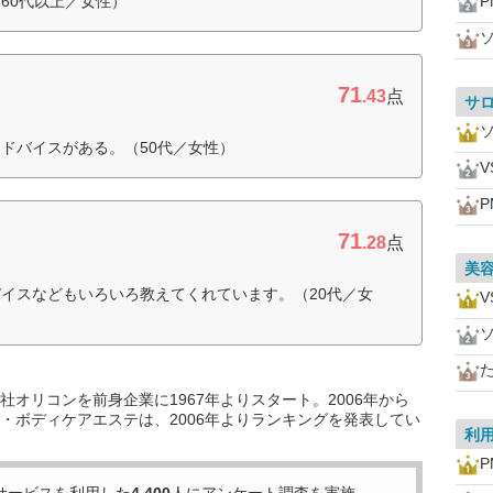
60代以上／女性）
P
71
.43
点
サ
ドバイスがある。（50代／女性）
V
P
71
.28
点
美
イスなどもいろいろ教えてくれています。（20代／女
V
オリコンを前身企業に1967年よりスタート。2006年から
・ボディケアエステは、2006年よりランキングを発表してい
利
P