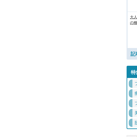
大人
の
記
特