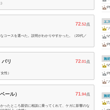
性）
P
エ
72
.52
点
なコースを選べた。説明がわかりやすかった。（20代／
V
P
施
72
・パリ
.01
点
V
／女性）
P
71
・ベール）
.94
点
施
なかったところ親切に相談に乗ってくれて、ケガに影響のな