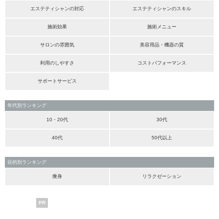
エステティシャンの対応
エステティシャンのスキル
施術効果
施術メニュー
サロンの雰囲気
美容用品・機器の質
利用のしやすさ
コストパフォーマンス
サポートサービス
年代別ランキング
10・20代
30代
40代
50代以上
目的別ランキング
痩身
リラクゼーション
PR