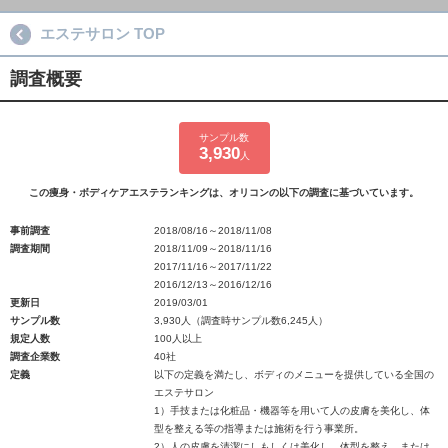
エステサロン TOP
調査概要
サンプル数
3,930
人
この痩身・ボディケアエステランキングは、オリコンの以下の調査に基づいています。
事前調査
2018/08/16～2018/11/08
調査期間
2018/11/09～2018/11/16
2017/11/16～2017/11/22
2016/12/13～2016/12/16
更新日
2019/03/01
サンプル数
3,930人（調査時サンプル数6,245人）
規定人数
100人以上
調査企業数
40社
定義
以下の定義を満たし、ボディのメニューを提供している全国の
エステサロン
1）手技または化粧品・機器等を用いて人の皮膚を美化し、体
型を整える等の指導または施術を行う事業所。
2）人の皮膚を清潔にしもしくは美化し、体型を整え、または