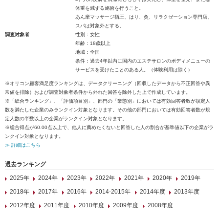
体重を減ずる施術を行うこと。
あん摩マッサージ指圧、はり、灸、リラクゼーション専門店、
スパは対象外とする。
調査対象者
性別：女性
年齢：18歳以上
地域：全国
条件：過去4年以内に国内のエステサロンのボディメニューの
サービスを受けたことのある人。（体験利用は除く）
※オリコン顧客満足度ランキングは、データクリーニング（回収したデータから不正回答や異
常値を排除）および調査対象者条件から外れた回答を除外した上で作成しています。
※「総合ランキング」、「評価項目別」、部門の「業態別」においては有効回答者数が規定人
数を満たした企業のみランクイン対象となります。その他の部門においては有効回答者数が規
定人数の半数以上の企業がランクイン対象となります。
※総合得点が60.00点以上で、他人に薦めたくないと回答した人の割合が基準値以下の企業がラ
ンクイン対象となります。
≫ 詳細はこちら
過去ランキング
2025年
2024年
2023年
2022年
2021年
2020年
2019年
2018年
2017年
2016年
2014-2015年
2014年度
2013年度
2012年度
2011年度
2010年度
2009年度
2008年度