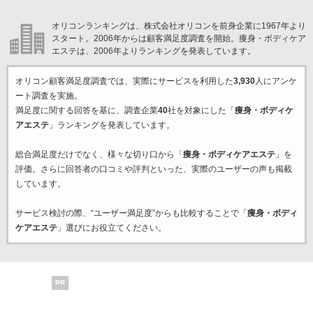
オリコンランキングは、株式会社オリコンを前身企業に1967年より
スタート。2006年からは顧客満足度調査を開始。痩身・ボディケア
エステは、2006年よりランキングを発表しています。
オリコン顧客満足度調査では、実際にサービスを利用した
3,930
人にアンケ
ート調査を実施。
満足度に関する回答を基に、調査企業
40
社を対象にした「
痩身・ボディケ
アエステ
」ランキングを発表しています。
総合満足度だけでなく、様々な切り口から「
痩身・ボディケアエステ
」を
評価。さらに回答者の口コミや評判といった、実際のユーザーの声も掲載
しています。
サービス検討の際、“ユーザー満足度”からも比較することで「
痩身・ボディ
ケアエステ
」選びにお役立てください。
PR