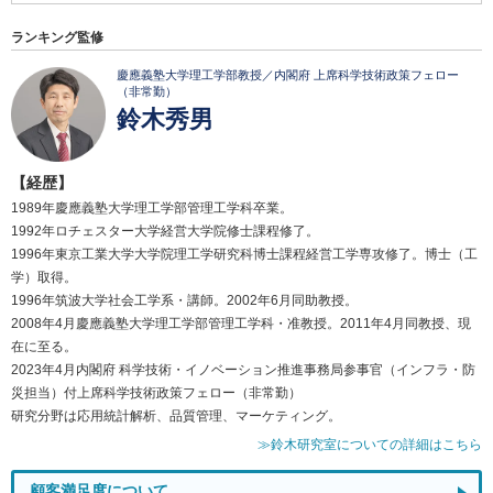
ランキング監修
慶應義塾大学理工学部教授／内閣府 上席科学技術政策フェロー
（非常勤）
鈴木秀男
【経歴】
1989年慶應義塾大学理工学部管理工学科卒業。
1992年ロチェスター大学経営大学院修士課程修了。
1996年東京工業大学大学院理工学研究科博士課程経営工学専攻修了。博士（工
学）取得。
1996年筑波大学社会工学系・講師。2002年6月同助教授。
2008年4月慶應義塾大学理工学部管理工学科・准教授。2011年4月同教授、現
在に至る。
2023年4月内閣府 科学技術・イノベーション推進事務局参事官（インフラ・防
災担当）付上席科学技術政策フェロー（非常勤）
研究分野は応用統計解析、品質管理、マーケティング。
≫鈴木研究室についての詳細はこちら
顧客満足度について