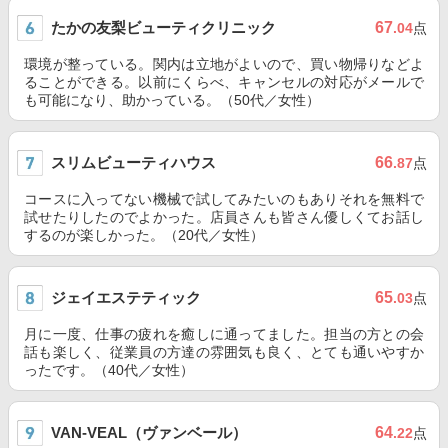
たかの友梨ビューティクリニック
67
.04
点
環境が整っている。関内は立地がよいので、買い物帰りなどよ
ることができる。以前にくらべ、キャンセルの対応がメールで
も可能になり、助かっている。（50代／女性）
スリムビューティハウス
66
.87
点
コースに入ってない機械で試してみたいのもありそれを無料で
試せたりしたのでよかった。店員さんも皆さん優しくてお話し
するのが楽しかった。（20代／女性）
ジェイエステティック
65
.03
点
月に一度、仕事の疲れを癒しに通ってました。担当の方との会
話も楽しく、従業員の方達の雰囲気も良く、とても通いやすか
ったです。（40代／女性）
VAN-VEAL（ヴァンベール）
64
.22
点