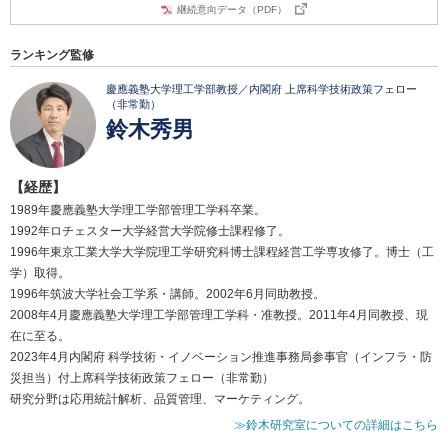
継続意向データ（PDF）
ランキング監修
慶應義塾大学理工学部教授／内閣府 上席科学技術政策フェロー
（非常勤）
鈴木秀男
【経歴】
1989年慶應義塾大学理工学部管理工学科卒業。
1992年ロチェスター大学経営大学院修士課程修了。
1996年東京工業大学大学院理工学研究科博士課程経営工学専攻修了。博士（工
学）取得。
1996年筑波大学社会工学系・講師。2002年6月同助教授。
2008年4月慶應義塾大学理工学部管理工学科・准教授。2011年4月同教授、現
在に至る。
2023年4月内閣府 科学技術・イノベーション推進事務局参事官（インフラ・防
災担当）付上席科学技術政策フェロー（非常勤）
研究分野は応用統計解析、品質管理、マーケティング。
≫鈴木研究室についての詳細はこちら