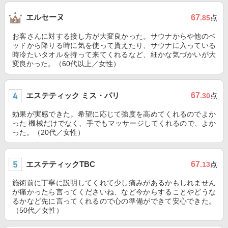
エルセーヌ
67
.85
点
お客さんに対する接し方が大変良かった。サウナからや他のベ
ッドから降りる時に気を使って貰えたり、サウナに入っている
時冷たいタオルを持って来てくれるなど、細かな気づかいが大
変良かった。（60代以上／女性）
エステティック ミス・パリ
67
.30
点
効果が実感できた。希望に応じて強度を高めてくれるのでよか
った 機械だけでなく、手でもマッサージしてくれるので、よか
った。（20代／女性）
エステティックTBC
67
.13
点
施術前に丁寧に説明してくれて少し痛みがあるかもしれません
が痛かったら言ってくださいね、など今からすることやどうな
るかなど先に言ってくれるので心の準備ができて安心できた。
（50代／女性）