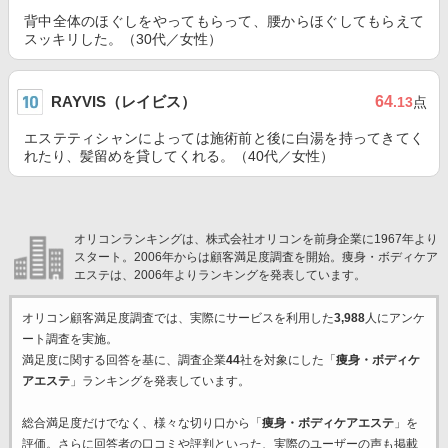
背中全体のほぐしをやってもらって、腰からほぐしてもらえて
スッキリした。（30代／女性）
RAYVIS（レイビス）
64
.13
点
エステティシャンによっては施術前と後に白湯を持ってきてく
れたり、髪留めを貸してくれる。（40代／女性）
オリコンランキングは、株式会社オリコンを前身企業に1967年より
スタート。2006年からは顧客満足度調査を開始。痩身・ボディケア
エステは、2006年よりランキングを発表しています。
オリコン顧客満足度調査では、実際にサービスを利用した
3,988
人にアンケ
ート調査を実施。
満足度に関する回答を基に、調査企業
44
社を対象にした「
痩身・ボディケ
アエステ
」ランキングを発表しています。
総合満足度だけでなく、様々な切り口から「
痩身・ボディケアエステ
」を
評価。さらに回答者の口コミや評判といった、実際のユーザーの声も掲載