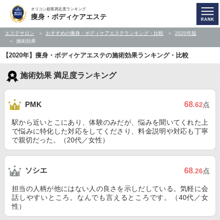
オリコン顧客満足度ランキング
痩身・ボディケアエステ
エステサロン
おすすめの痩身・ボディケアエステランキング・比較
2020年版
施術効果
【2020年】痩身・ボディケアエステの施術効果ランキング・比較
施術効果 満足度ランキング
68
PMK
.62
点
駅から近いとこにあり、体験のみだが、悩みを聞いてくれた上
で悩みに特化した対応をしてくださり、料金説明や対応も丁寧
で親切だった。（20代／女性）
ソシエ
68
.26
点
担当の人柄が他にはない人の良さを示しだしている。気軽に会
話しやすいところ。なんでも言えるところです。（40代／女
性）