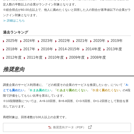
定人数の半数以上の企業がランクイン対象となります。
※総合得点が60.00点以上で、他人に薦めたくないと回答した人の割合が基準値以下の企業がラ
ンクイン対象となります。
≫ 詳細はこちら
過去ランキング
2025年
2024年
2023年
2022年
2021年
2020年
2019年
2018年
2017年
2016年
2014-2015年
2014年度
2013年度
2012年度
2011年度
2010年度
2009年度
2008年度
推奨意向
調査企業のサービス利用者に、「どの程度その企業のサービスを推奨したいか」について「
A:
とても薦めたい
」「
B:まあ薦めたい
」「
C:あまり薦めたくない
」「
D:全く薦めたくない
」の4段
階で評価をしてもらい比率を算出しています。
※10段階聴取については、A=9-10回答、B=6-8回答、C=3-5回答、D=1-2回答として割合を算
出しております。
商標対象は、回答者数が100人以上の企業です。
推奨意向データ（PDF）