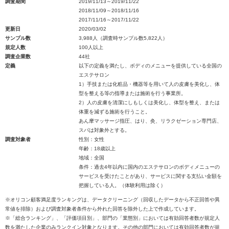
調査期間
2019/11/13～2019/11/22
2018/11/09～2018/11/16
2017/11/16～2017/11/22
更新日
2020/03/02
サンプル数
3,988人（調査時サンプル数5,822人）
規定人数
100人以上
調査企業数
44社
定義
以下の定義を満たし、ボディのメニューを提供している全国の
エステサロン
1）手技または化粧品・機器等を用いて人の皮膚を美化し、体
型を整える等の指導または施術を行う事業所。
2）人の皮膚を清潔にしもしくは美化し、体型を整え、または
体重を減ずる施術を行うこと。
あん摩マッサージ指圧、はり、灸、リラクゼーション専門店、
スパは対象外とする。
調査対象者
性別：女性
年齢：18歳以上
地域：全国
条件：過去4年以内に国内のエステサロンのボディメニューの
サービスを受けたことがあり、サービスに関する支払い金額を
把握している人。（体験利用は除く）
※オリコン顧客満足度ランキングは、データクリーニング（回収したデータから不正回答や異
常値を排除）および調査対象者条件から外れた回答を除外した上で作成しています。
※「総合ランキング」、「評価項目別」、部門の「業態別」においては有効回答者数が規定人
数を満たした企業のみランクイン対象となります。その他の部門においては有効回答者数が規